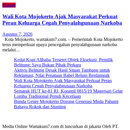
Daerah
Wali Kota Mojokerto Ajak Masyarakat Perkuat
Peran Keluarga Cegah Penyalahgunaan Narkoba
Agustus 7, 2026
Kota Mojokerto, wartakum7.com. – Pemerintah Kota Mojokerto
terus memperkuat upaya pencegahan penyalahgunaan narkoba
melalui…
Kedai Kopi Alibaba Terseret Objek Eksekusi, Pemilik
Belitung: Saya Bukan Pihak Perkara
Aktivis Belitung Desak Hasil Sitaan Tambang untuk
Reklamasi, Nilai Penataan Babel Belum Berdampak
Wali Kota Mojokerto Ajak Masyarakat Perkuat Peran
Keluarga Cegah Penyalahgunaan Narkoba
Semarak HUT ke-81 RI, Koramil 0815/19 Magersari Gelar
Lomba Tradisional Penuh Keceriaan
Bunda Genre Mojokerto Dorong Generasi Muda Pahami
Bahaya Rokok dan Stunting
Media Online Wartakum7.com di luncurkan di jakarta Oleh PT.