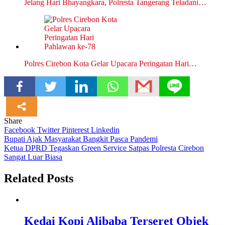
Jelang Hari Bhayangkara, Polresta Tangerang Teladani…
Polres Cirebon Kota Gelar Upacara Peringatan Hari…
Share
Facebook
Twitter
Pinterest
Linkedin
Navigasi
Bupati Ajak Masyarakat Bangkit Pasca Pandemi
Ketua DPRD Tegaskan Green Service Satpas Polresta Cirebon
pos
Sangat Luar Biasa
Related Posts
Kedai Kopi Alibaba Terseret Objek