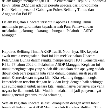
dalam rangka memperingati HUT Kemerdekaan Republik Indonesia
ke-77 tahun 2022 dan adapun peserta upacara dari Forkopimda
Kab. Beltim, personel Gabungan Polres Belitung Timur, dan
Anggota Sat Pol PP.
Dalam kegiatan Upacara tersebut Kapolres Belitung Timur
memimpin penghormatan kepada arwah Para Pahlawan dan
melakukan pelarungan karangan bunga di Pelabuhan ASDP
Manggar.
Kapolres Belitung Timur AKBP Taufik Noor Isya, SIK kepada
awak media mengatakan “hari ini kita melaksanakan Upacara
Pelarungan Bunga dalam rangka memperingati HUT Kemerdekaan
RI ke-77 tahun 2022 di Pelabuhan ASDP Manggar. Kegiatan ini
untuk mengingat apa yang sudah dilaksanakan dan apa yang sudah
dibuat oleh para pejuang kita yang dahulu dengan susah payah
untuk Kemerdekaan negara kita. Kita sekarang tinggal mengisi
kemerdekaan tersebut dengan baik dan kerja dengan baik sehingga
ada sumbangsih untuk negara kita, jangan hanya bertanya apa yang
negara berikan untuk kita. Mudah-mudahan ini jadi penyemangat
untuk generasi generasi muda sekarang.
Setelah kegiatan upacara selesai, dilanjutkan dengan acara tabur
bunga di Pelabuhan ASDP Manggar oleh Kapolres Belitung Timur