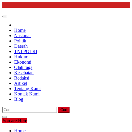
Skip
to
content
Home
Nasional
Politik
Daerah
TNI POLRI
Hukum
Ekonomi
Olah raga
Kesehatan
Redaksi
Artikel
Tentang Kami
Kontak Kami
Blog
Cari
untuk:
You are Here
Home