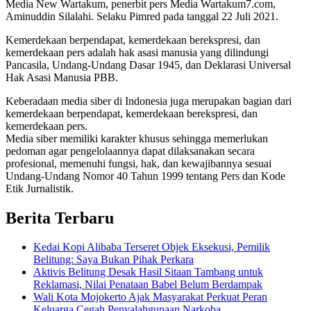
Media New Wartakum, penerbit pers Media Wartakum7.com,
Aminuddin Silalahi. Selaku Pimred pada tanggal 22 Juli 2021.
Kemerdekaan berpendapat, kemerdekaan berekspresi, dan
kemerdekaan pers adalah hak asasi manusia yang dilindungi
Pancasila, Undang-Undang Dasar 1945, dan Deklarasi Universal
Hak Asasi Manusia PBB.
Keberadaan media siber di Indonesia juga merupakan bagian dari
kemerdekaan berpendapat, kemerdekaan berekspresi, dan
kemerdekaan pers.
Media siber memiliki karakter khusus sehingga memerlukan
pedoman agar pengelolaannya dapat dilaksanakan secara
profesional, memenuhi fungsi, hak, dan kewajibannya sesuai
Undang-Undang Nomor 40 Tahun 1999 tentang Pers dan Kode
Etik Jurnalistik.
Berita Terbaru
Kedai Kopi Alibaba Terseret Objek Eksekusi, Pemilik
Belitung: Saya Bukan Pihak Perkara
Aktivis Belitung Desak Hasil Sitaan Tambang untuk
Reklamasi, Nilai Penataan Babel Belum Berdampak
Wali Kota Mojokerto Ajak Masyarakat Perkuat Peran
Keluarga Cegah Penyalahgunaan Narkoba