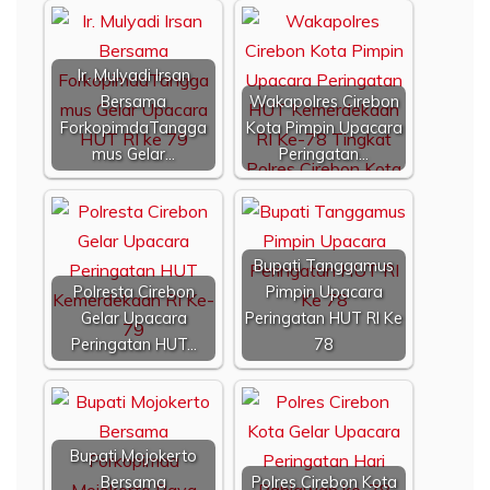
Ir. Mulyadi Irsan
Bersama
Wakapolres Cirebon
ForkopimdaTangga
Kota Pimpin Upacara
mus Gelar…
Peringatan…
Bupati Tanggamus
Polresta Cirebon
Pimpin Upacara
Gelar Upacara
Peringatan HUT RI Ke
Peringatan HUT…
78
Bupati Mojokerto
Bersama
Polres Cirebon Kota