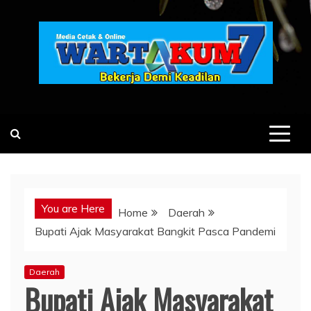
Skip
to
content
You are Here
Home
Daerah
Bupati Ajak Masyarakat Bangkit Pasca Pandemi
Daerah
Bupati Ajak Masyarakat