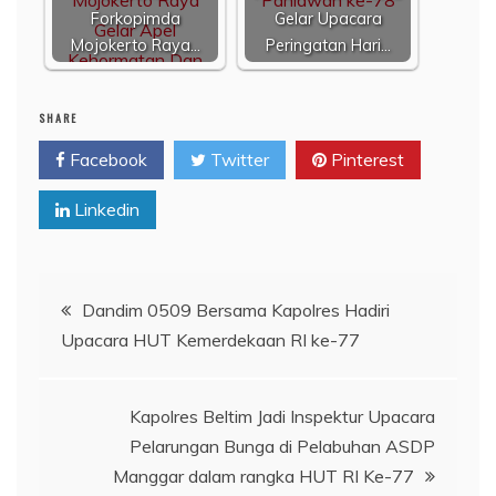
Forkopimda
Gelar Upacara
Mojokerto Raya…
Peringatan Hari…
SHARE
Facebook
Twitter
Pinterest
Linkedin
Navigasi
Dandim 0509 Bersama Kapolres Hadiri
Upacara HUT Kemerdekaan RI ke-77
pos
Kapolres Beltim Jadi Inspektur Upacara
Pelarungan Bunga di Pelabuhan ASDP
Manggar dalam rangka HUT RI Ke-77