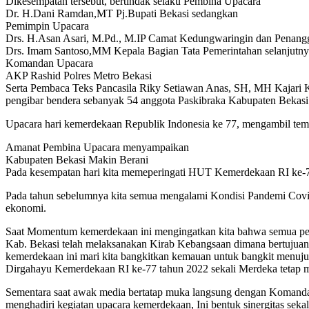
Dikesempatan tersebut, bertindak selaku Pembina Upacara
Dr. H.Dani Ramdan,MT Pj.Bupati Bekasi sedangkan
Pemimpin Upacara
Drs. H.Asan Asari, M.Pd., M.IP Camat Kedungwaringin dan Penan
Drs. Imam Santoso,MM Kepala Bagian Tata Pemerintahan selanjutny
Komandan Upacara
AKP Rashid Polres Metro Bekasi
Serta Pembaca Teks Pancasila Riky Setiawan Anas, SH, MH Kajar
pengibar bendera sebanyak 54 anggota Paskibraka Kabupaten Bekasi
Upacara hari kemerdekaan Republik Indonesia ke 77, mengambil tem
Amanat Pembina Upacara menyampaikan
Kabupaten Bekasi Makin Berani
Pada kesempatan hari kita memeperingati HUT Kemerdekaan RI ke-77 
Pada tahun sebelumnya kita semua mengalami Kondisi Pandemi Covid
ekonomi.
Saat Momentum kemerdekaan ini mengingatkan kita bahwa semua per
Kab. Bekasi telah melaksanakan Kirab Kebangsaan dimana bertujuan 
kemerdekaan ini mari kita bangkitkan kemauan untuk bangkit menuju
Dirgahayu Kemerdekaan RI ke-77 tahun 2022 sekali Merdeka tetap 
Sementara saat awak media bertatap muka langsung dengan Komand
menghadiri kegiatan upacara kemerdekaan, Ini bentuk sinergitas se