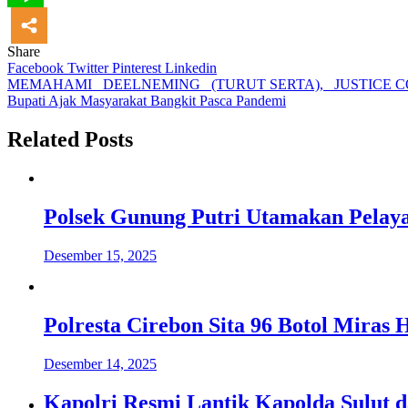
Share
Facebook
Twitter
Pinterest
Linkedin
Navigasi
MEMAHAMI _DEELNEMING_ (TURUT SERTA), _JUSTICE
Bupati Ajak Masyarakat Bangkit Pasca Pandemi
pos
Related Posts
Polsek Gunung Putri Utamakan Pelaya
Desember 15, 2025
Polresta Cirebon Sita 96 Botol Miras 
Desember 14, 2025
Kapolri Resmi Lantik Kapolda Sulut d