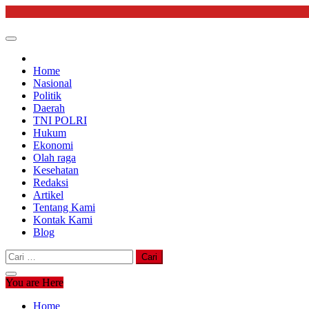
Skip
to
content
Home
Nasional
Politik
Daerah
TNI POLRI
Hukum
Ekonomi
Olah raga
Kesehatan
Redaksi
Artikel
Tentang Kami
Kontak Kami
Blog
Cari
untuk:
You are Here
Home