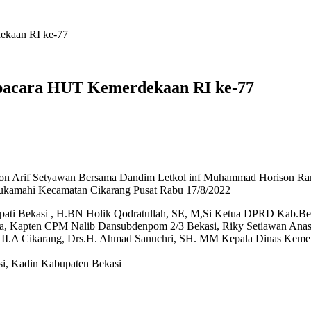
ekaan RI ke-77
pacara HUT Kemerdekaan RI ke-77
on Arif Setyawan Bersama Dandim Letkol inf Muhammad Horison Rama
Sukamahi Kecamatan Cikarang Pusat Rabu 17/8/2022
pati Bekasi , H.BN Holik Qodratullah, SE, M,Si Ketua DPRD Kab.Be
a, Kapten CPM Nalib Dansubdenpom 2/3 Bekasi, Riky Setiawan Anas
s II.A Cikarang, Drs.H. Ahmad Sanuchri, SH. MM Kepala Dinas Kemen
i, Kadin Kabupaten Bekasi