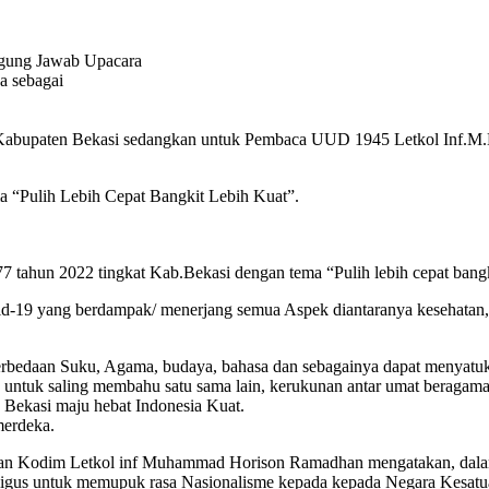
ggung Jawab Upacara
a sebagai
i Kabupaten Bekasi sedangkan untuk Pembaca UUD 1945 Letkol Inf.M
a “Pulih Lebih Cepat Bangkit Lebih Kuat”.
tahun 2022 tingkat Kab.Bekasi dengan tema “Pulih lebih cepat bangki
-19 yang berdampak/ menerjang semua Aspek diantaranya kesehatan, e
bedaan Suku, Agama, budaya, bahasa dan sebagainya dapat menyatukan
untuk saling membahu satu sama lain, kerukunan antar umat beragama 
 Bekasi maju hebat Indonesia Kuat.
merdeka.
an Kodim Letkol inf Muhammad Horison Ramadhan mengatakan, dalam
kaligus untuk memupuk rasa Nasionalisme kepada kepada Negara Kesatu