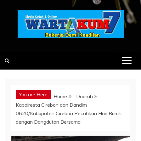
Skip
to
content
You are Here
Home
Daerah
Kapolresta Cirebon dan Dandim
0620/Kabupaten Cirebon Pecahkan Hari Buruh
dengan Dangdutan Bersama