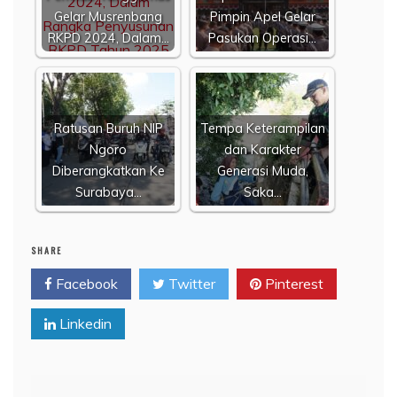
Gelar Musrenbang
Pimpin Apel Gelar
RKPD 2024, Dalam…
Pasukan Operasi…
Ratusan Buruh NIP
Tempa Keterampilan
Ngoro
dan Karakter
Diberangkatkan Ke
Generasi Muda,
Surabaya…
Saka…
SHARE
Facebook
Twitter
Pinterest
Linkedin