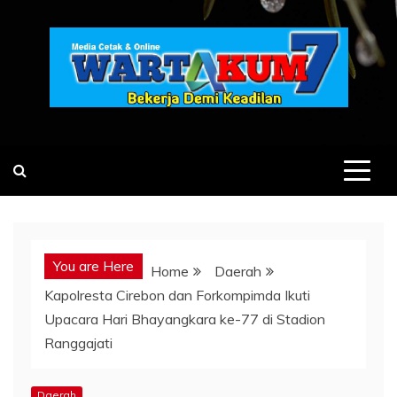
Skip
to
content
You are Here
Home
Daerah
Kapolresta Cirebon dan Forkompimda Ikuti
Upacara Hari Bhayangkara ke-77 di Stadion
Ranggajati
Daerah