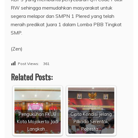
RW sehingga memudahkan masyarakat untuk
segera melapor dan SMPN 1 Plered yang telah
meraih predikat Juara 1 dalam Lomba PBB Tingkat
SMP.
(Zen)
Post Views:
361
Related Posts:
Pengukuhan FKUB
Cipta Kondisi Jelang
Kota Mojokerto Jadi
Pilkada Serentak,
Langkah…
Polresta…