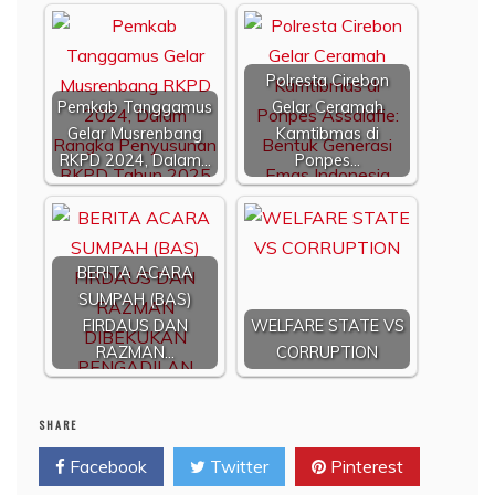
Polresta Cirebon
Pemkab Tanggamus
Gelar Ceramah
Gelar Musrenbang
Kamtibmas di
RKPD 2024, Dalam…
Ponpes…
BERITA ACARA
SUMPAH (BAS)
FIRDAUS DAN
WELFARE STATE VS
RAZMAN…
CORRUPTION
SHARE
Facebook
Twitter
Pinterest