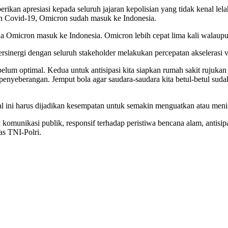
an apresiasi kepada seluruh jajaran kepolisian yang tidak kenal lelah 
rian Covid-19, Omicron sudah masuk ke Indonesia.
a Omicron masuk ke Indonesia. Omicron lebih cepat lima kali walaupun ti
ersinergi dengan seluruh stakeholder melakukan percepatan akselerasi v
lum optimal. Kedua untuk antisipasi kita siapkan rumah sakit rujuka
enyeberangan. Jemput bola agar saudara-saudara kita betul-betul sudah
 hal ini harus dijadikan kesempatan untuk semakin menguatkan atau me
komunikasi publik, responsif terhadap peristiwa bencana alam, antisipa
as TNI-Polri.