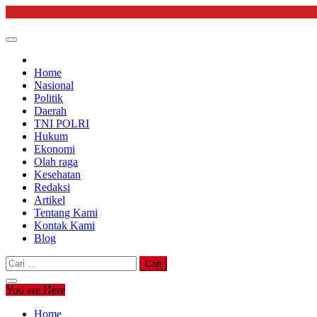
Skip
to
content
Home
Nasional
Politik
Daerah
TNI POLRI
Hukum
Ekonomi
Olah raga
Kesehatan
Redaksi
Artikel
Tentang Kami
Kontak Kami
Blog
Cari
untuk:
You are Here
Home