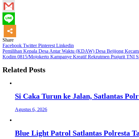
Share
Facebook
Twitter
Pinterest
Linkedin
Navigasi
Pemilihan Kepala Desa Antar Waktu (KDAW) Desa Bejijong Kecam
Kodim 0815/Mojokerto Kampanye Kreatif Rekrutmen Prajurit TNI S
pos
Related Posts
Si Caka Turun ke Jalan, Satlantas Po
Agustus 6, 2026
Blue Light Patrol Satlantas Polresta