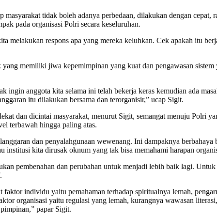
ap masyarakat tidak boleh adanya perbedaan, dilakukan dengan cepat, r
pak pada organisasi Polri secara keseluruhan.
a melakukan respons apa yang mereka keluhkan. Cek apakah itu berjal
ok yang memiliki jiwa kepemimpinan yang kuat dan pengawasan siste
ak ingin anggota kita selama ini telah bekerja keras kemudian ada mas
nggaran itu dilakukan bersama dan terorganisir,” ucap Sigit.
dekat dan dicintai masyarakat, menurut Sigit, semangat menuju Polri 
evel terbawah hingga paling atas.
i pelanggaran dan penyalahgunaan wewenang. Ini dampaknya berbahaya b
au institusi kita dirusak oknum yang tak bisa memahami harapan organis
kukan pembenahan dan perubahan untuk menjadi lebih baik lagi. Untuk 
.
t faktor individu yaitu pemahaman terhadap spiritualnya lemah, penga
faktor organisasi yaitu regulasi yang lemah, kurangnya wawasan literas
pimpinan,” papar Sigit.