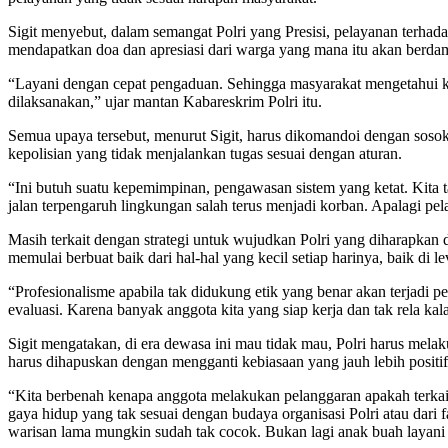
Sigit menyebut, dalam semangat Polri yang Presisi, pelayanan terhad
mendapatkan doa dan apresiasi dari warga yang mana itu akan berdam
“Layani dengan cepat pengaduan. Sehingga masyarakat mengetahui kit
dilaksanakan,” ujar mantan Kabareskrim Polri itu.
Semua upaya tersebut, menurut Sigit, harus dikomandoi dengan sos
kepolisian yang tidak menjalankan tugas sesuai dengan aturan.
“Ini butuh suatu kepemimpinan, pengawasan sistem yang ketat. Kita t
jalan terpengaruh lingkungan salah terus menjadi korban. Apalagi pela
Masih terkait dengan strategi untuk wujudkan Polri yang diharapkan 
memulai berbuat baik dari hal-hal yang kecil setiap harinya, baik di l
“Profesionalisme apabila tak didukung etik yang benar akan terjad
evaluasi. Karena banyak anggota kita yang siap kerja dan tak rela kal
Sigit mengatakan, di era dewasa ini mau tidak mau, Polri harus mela
harus dihapuskan dengan mengganti kebiasaan yang jauh lebih positif
“Kita berbenah kenapa anggota melakukan pelanggaran apakah terkai
gaya hidup yang tak sesuai dengan budaya organisasi Polri atau dari 
warisan lama mungkin sudah tak cocok. Bukan lagi anak buah layani 