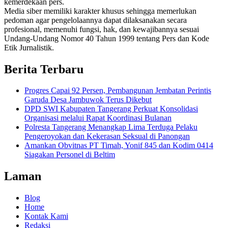
kemerdekaan pers.
Media siber memiliki karakter khusus sehingga memerlukan
pedoman agar pengelolaannya dapat dilaksanakan secara
profesional, memenuhi fungsi, hak, dan kewajibannya sesuai
Undang-Undang Nomor 40 Tahun 1999 tentang Pers dan Kode
Etik Jurnalistik.
Berita Terbaru
Progres Capai 92 Persen, Pembangunan Jembatan Perintis
Garuda Desa Jambuwok Terus Dikebut
DPD SWI Kabupaten Tangerang Perkuat Konsolidasi
Organisasi melalui Rapat Koordinasi Bulanan
Polresta Tangerang Menangkap Lima Terduga Pelaku
Pengeroyokan dan Kekerasan Seksual di Panongan
Amankan Obvitnas PT Timah, Yonif 845 dan Kodim 0414
Siagakan Personel di Beltim
Laman
Blog
Home
Kontak Kami
Redaksi