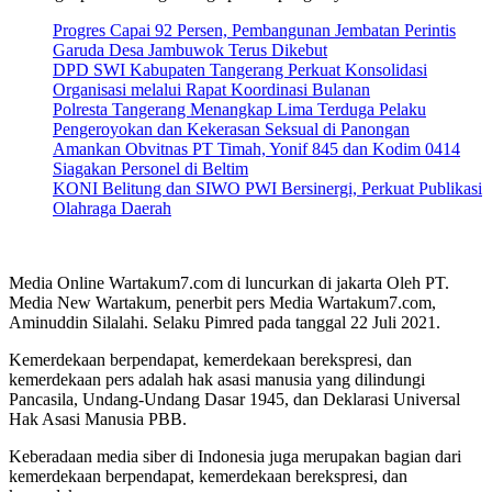
Progres Capai 92 Persen, Pembangunan Jembatan Perintis
Garuda Desa Jambuwok Terus Dikebut
DPD SWI Kabupaten Tangerang Perkuat Konsolidasi
Organisasi melalui Rapat Koordinasi Bulanan
Polresta Tangerang Menangkap Lima Terduga Pelaku
Pengeroyokan dan Kekerasan Seksual di Panongan
Amankan Obvitnas PT Timah, Yonif 845 dan Kodim 0414
Siagakan Personel di Beltim
KONI Belitung dan SIWO PWI Bersinergi, Perkuat Publikasi
Olahraga Daerah
Media Online Wartakum7.com di luncurkan di jakarta Oleh PT.
Media New Wartakum, penerbit pers Media Wartakum7.com,
Aminuddin Silalahi. Selaku Pimred pada tanggal 22 Juli 2021.
Kemerdekaan berpendapat, kemerdekaan berekspresi, dan
kemerdekaan pers adalah hak asasi manusia yang dilindungi
Pancasila, Undang-Undang Dasar 1945, dan Deklarasi Universal
Hak Asasi Manusia PBB.
Keberadaan media siber di Indonesia juga merupakan bagian dari
kemerdekaan berpendapat, kemerdekaan berekspresi, dan