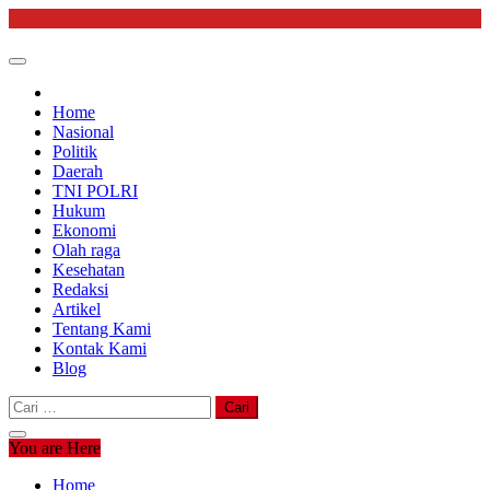
Skip
to
content
Home
Nasional
Politik
Daerah
TNI POLRI
Hukum
Ekonomi
Olah raga
Kesehatan
Redaksi
Artikel
Tentang Kami
Kontak Kami
Blog
Cari
untuk:
You are Here
Home