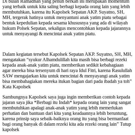
Di bulan Ramadhan yang penuh berkah ini merupakan momentum
yang terbaik untuk kita saling berbagi kepada orang lain yang lebih
membutuhkan, karena itu Kapolsek Sepatan AKP. Suyatno, SH,
MH, tergerak hatinya untuk menyantuni anak yatim piatu sebagai
bentuk kepedulian kepada sesama khususnya yang ada di wilayah
hukum Polsek Sepatan, sekaligus mencontohkan kepada jajarannya
untuk menyayangi & mencintai anak yatim piatu.
Dalam kegiatan tersebut Kapolsek Sepatan AKP. Suyatno, SH, MH,
mengatakan “syukur Alhamdulillah kita masih bisa berbagi rezeki
kepada anak-anak yatim piatu, memberikan sedikit kebahagiaan
agar mereka bisa tersenyum di hari raya Idul Fitri, karena Rasulullah
SAW mengajarkan kita untuk mencintai & menyayangi anak yatim
bisa membahagiakan mereka itukan bagian dari pada ibadah ya toh”
Kata Kapolsek
Sambungnya Kapolsek saya juga ingin memberikan contoh kepada
jajaran saya jika *Berbagi itu Indah* kepada orang lain yang sangat
membutuhkan apalagi anak-anak yatim yang lebih memerlukan
perhatian dan bantuan dari kita yang keadaannya lebih beruntung,
karena prinsip saya sebaik-baiknya orang itu yang bisa bermanfaat
bagi orang banyak di dalam rezeki kita ada rezeki orang lain” Tutup
kapolsek