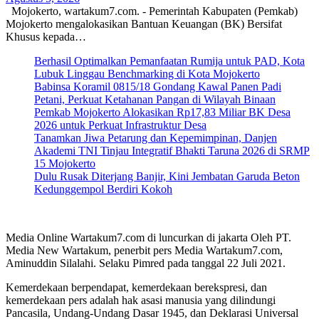
Mojokerto, wartakum7.com. - Pemerintah Kabupaten (Pemkab)
Mojokerto mengalokasikan Bantuan Keuangan (BK) Bersifat
Khusus kepada…
Berhasil Optimalkan Pemanfaatan Rumija untuk PAD, Kota
Lubuk Linggau Benchmarking di Kota Mojokerto
Babinsa Koramil 0815/18 Gondang Kawal Panen Padi
Petani, Perkuat Ketahanan Pangan di Wilayah Binaan
Pemkab Mojokerto Alokasikan Rp17,83 Miliar BK Desa
2026 untuk Perkuat Infrastruktur Desa
Tanamkan Jiwa Petarung dan Kepemimpinan, Danjen
Akademi TNI Tinjau Integratif Bhakti Taruna 2026 di SRMP
15 Mojokerto
Dulu Rusak Diterjang Banjir, Kini Jembatan Garuda Beton
Kedunggempol Berdiri Kokoh
Media Online Wartakum7.com di luncurkan di jakarta Oleh PT.
Media New Wartakum, penerbit pers Media Wartakum7.com,
Aminuddin Silalahi. Selaku Pimred pada tanggal 22 Juli 2021.
Kemerdekaan berpendapat, kemerdekaan berekspresi, dan
kemerdekaan pers adalah hak asasi manusia yang dilindungi
Pancasila, Undang-Undang Dasar 1945, dan Deklarasi Universal