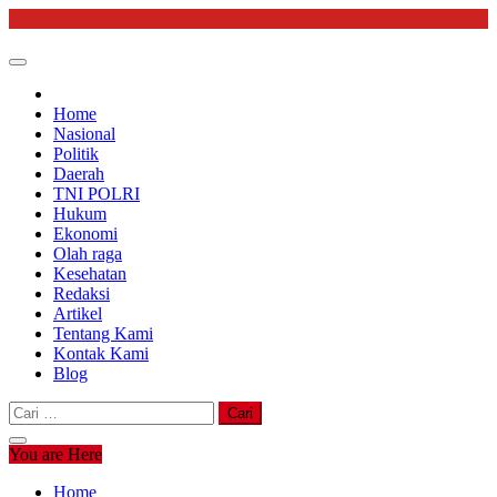
Skip
to
content
Home
Nasional
Politik
Daerah
TNI POLRI
Hukum
Ekonomi
Olah raga
Kesehatan
Redaksi
Artikel
Tentang Kami
Kontak Kami
Blog
Cari
untuk:
You are Here
Home