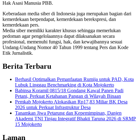
Hak Asasi Manusia PBB.
Keberadaan media siber di Indonesia juga merupakan bagian dari
kemerdekaan berpendapat, kemerdekaan berekspresi, dan
kemerdekaan pers.
Media siber memiliki karakter khusus sehingga memerlukan
pedoman agar pengelolaannya dapat dilaksanakan secara
profesional, memenuhi fungsi, hak, dan kewajibannya sesuai
Undang-Undang Nomor 40 Tahun 1999 tentang Pers dan Kode
Etik Jurnalistik.
Berita Terbaru
Berhasil Optimalkan Pemanfaatan Rumija untuk PAD, Kota
Lubuk Linggau Benchmarking di Kota Mojokerto
Babinsa Koramil 0815/18 Gondang Kawal Panen Padi
Petani, Perkuat Ketahanan Pangan di Wilayah Binaan
Pemkab Mojokerto Alokasikan Rp17,83 Miliar BK Desa
2026 untuk Perkuat Infrastruktur Desa
Tanamkan Jiwa Petarung dan Kepemimpinan, Danjen
Akademi TNI Tinjau Integratif Bhakti Taruna 2026 di SRMP
15 Mojokerto
Laman