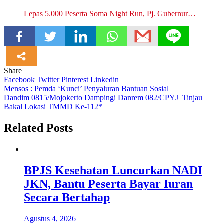
Lepas 5.000 Peserta Soma Night Run, Pj. Gubernur…
Share
Facebook
Twitter
Pinterest
Linkedin
Navigasi
Mensos : Pemda ‘Kunci’ Penyaluran Bantuan Sosial
Dandim 0815/Mojokerto Dampingi Danrem 082/CPYJ Tinjau
pos
Bakal Lokasi TMMD Ke-112*
Related Posts
BPJS Kesehatan Luncurkan NADI
JKN, Bantu Peserta Bayar Iuran
Secara Bertahap
Agustus 4, 2026