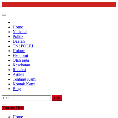
Skip
to
content
Home
Nasional
Politik
Daerah
TNI POLRI
Hukum
Ekonomi
Olah raga
Kesehatan
Redaksi
Artikel
Tentang Kami
Kontak Kami
Blog
Cari
untuk:
You are Here
Home