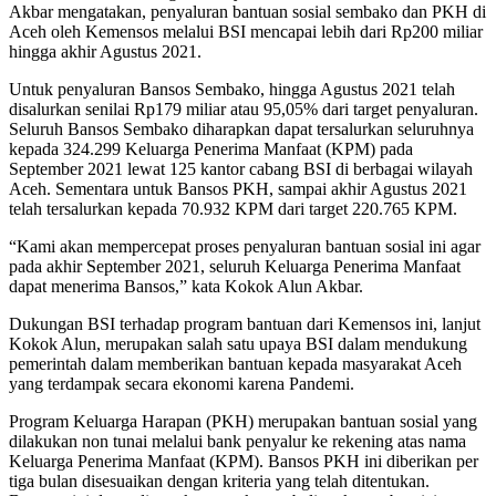
Akbar mengatakan, penyaluran bantuan sosial sembako dan PKH di
Aceh oleh Kemensos melalui BSI mencapai lebih dari Rp200 miliar
hingga akhir Agustus 2021.
Untuk penyaluran Bansos Sembako, hingga Agustus 2021 telah
disalurkan senilai Rp179 miliar atau 95,05% dari target penyaluran.
Seluruh Bansos Sembako diharapkan dapat tersalurkan seluruhnya
kepada 324.299 Keluarga Penerima Manfaat (KPM) pada
September 2021 lewat 125 kantor cabang BSI di berbagai wilayah
Aceh. Sementara untuk Bansos PKH, sampai akhir Agustus 2021
telah tersalurkan kepada 70.932 KPM dari target 220.765 KPM.
“Kami akan mempercepat proses penyaluran bantuan sosial ini agar
pada akhir September 2021, seluruh Keluarga Penerima Manfaat
dapat menerima Bansos,” kata Kokok Alun Akbar.
Dukungan BSI terhadap program bantuan dari Kemensos ini, lanjut
Kokok Alun, merupakan salah satu upaya BSI dalam mendukung
pemerintah dalam memberikan bantuan kepada masyarakat Aceh
yang terdampak secara ekonomi karena Pandemi.
Program Keluarga Harapan (PKH) merupakan bantuan sosial yang
dilakukan non tunai melalui bank penyalur ke rekening atas nama
Keluarga Penerima Manfaat (KPM). Bansos PKH ini diberikan per
tiga bulan disesuaikan dengan kriteria yang telah ditentukan.