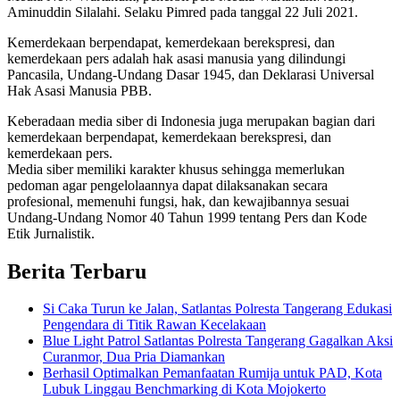
Aminuddin Silalahi. Selaku Pimred pada tanggal 22 Juli 2021.
Kemerdekaan berpendapat, kemerdekaan berekspresi, dan
kemerdekaan pers adalah hak asasi manusia yang dilindungi
Pancasila, Undang-Undang Dasar 1945, dan Deklarasi Universal
Hak Asasi Manusia PBB.
Keberadaan media siber di Indonesia juga merupakan bagian dari
kemerdekaan berpendapat, kemerdekaan berekspresi, dan
kemerdekaan pers.
Media siber memiliki karakter khusus sehingga memerlukan
pedoman agar pengelolaannya dapat dilaksanakan secara
profesional, memenuhi fungsi, hak, dan kewajibannya sesuai
Undang-Undang Nomor 40 Tahun 1999 tentang Pers dan Kode
Etik Jurnalistik.
Berita Terbaru
Si Caka Turun ke Jalan, Satlantas Polresta Tangerang Edukasi
Pengendara di Titik Rawan Kecelakaan
Blue Light Patrol Satlantas Polresta Tangerang Gagalkan Aksi
Curanmor, Dua Pria Diamankan
Berhasil Optimalkan Pemanfaatan Rumija untuk PAD, Kota
Lubuk Linggau Benchmarking di Kota Mojokerto