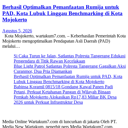
Berhasil Optimalkan Pemanfaatan Rumija untuk
PAD, Kota Lubuk Linggau Benchmarking di Kota
Mojokerto
Agustus 5, 2026
Kota Mojokerto, wartakum7.com. – Keberhasilan Pemerintah Kota
Mojokerto mengoptimalkan Pendapatan Asli Daerah (PAD)
melalui…
Si Caka Turun ke Jalan, Satlantas Polresta Tangerang Edukasi
Pengendara di Titik Rawan Kecelakaan
Blue Light Patrol Satlantas Polresta Tangerang Gagalkan Aksi
Curanmor, Dua Pria Diamankan
Berhasil Optimalkan Pemanfaatan Rumija untuk PAD, Kota
Lubuk Linggau Benchmarking di Kota Mojokerto
Babinsa Koramil 0815/18 Gondang Kawal Panen Padi
Petani, Perkuat Ketahanan Pangan di Wilayah Binaan
Pemkab Mojokerto Alokasikan Rp17,83 Miliar BK Desa
2026 untuk Perkuat Infrastruktur Desa
Media Online Wartakum7.com di luncurkan di jakarta Oleh PT.
Media New Wartakum, penerbit pers Media Wartakum7.com,