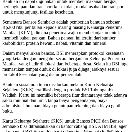
Bantuan ini dapat digunakan untuk membeli makanan bergizi,
perlengkapan dan transport ke sekolah, modal usaha dan transport
untuk mengunjungi fasilitas kesehatan.
Sementara Bansos Sembako adalah pemberian bantuan sebesar
Rp200 ribu per bulan kepada masing-masing Keluarga Penerima
Manfaat (KPM), dimana penerima wajib membelanjakan untuk
membeli bahan pangan. Bahan pangan ini terdiri dari sumber
karbohidrat, protein hewani, nabati, vitamin dan mineral.
Dalam menyalurkan bansos, BSI menerapkan protokol kesehatan
yang ketat dengan mengatur secara bergantian Keluarga Penerima
Manfaat yang hadir di lokasi dari beberapa desa. Selain itu BSI juga
memastikan tempat duduk di lokasi juga dijaga jaraknya sesuai
protokol kesehatan yang diatur pemerintah.
Bantuan sosial non tunai disalurkan melalui Kartu Keluarga
Sejahtera (KKS) terafiliasi dengan produk BSI TabunganKu
Wadiah. Kartu ini memiliki beberapa fitur diantaranya tidak adanya
saldo minimal dan limit, tanpa biaya pengendapan, biaya
administrasi bulanan, biaya penutupan rekening dan biaya ganti
buku.
Kartu Keluarga Sejahtera (KKS) untuk Bansos PKH dan Bansos
sembako bisa ditransaksikan di kantor cabang BSI, ATM BSI, agen
laku pandai BSI Smart. Keluarga Penerima Manfaat (KPM) bisa