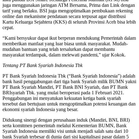
juga menggunakan jaringan ATM Bersama, Prima dan Link dengan
tarif yang berlaku. BSI juga mengoptimalkan pembukaan rekening
online dan mekanisme pendataan secara terpusat agar distribusi
Kartu Keluarga Sejahtera (KKS) di seluruh Provinsi Aceh bisa lebih
cepat.
“Kami bersyukur dapat ikut berperan mendukung Pemerintah dalam
memberikan manfaat yang luar biasa untuk masyarakat. Mudah-
mudahan bantuan yang telah tersalurkan dapat membantu
masyarakat terdampak, dalam melewati pandemi,” ujar Kokok.
Tentang PT Bank Syariah Indonesia Tbk
PT Bank Syariah Indonesia Tbk (“Bank Syariah Indonesia”) adalah
bank hasil penggabungan dari tiga bank Syariah milik BUMN yakni
PT Bank Syariah Mandiri, PT Bank BNI Syariah, dan PT Bank
BRIsyariah Tbk. yang mulai beroperasi pada 1 Februari 2021.
Penggabungan ini menyatukan kekuatan ketiga bank syariah
tersebut dan bertujuan untuk mengoptimalkan potensi keuangan dan
ekonomi syariah Indonesia yang besar.
Didukung sinergi dengan perusahaan induk (Mandiri, BNI, BRI)
serta komitmen pemerintah melalui Kementerian BUMN, Bank
Syariah Indonesia memiliki visi untuk menjadi salah satu dari 10
bank Syariah terbesar di dunia dari sisi kapitalisasi pasar dalam 5