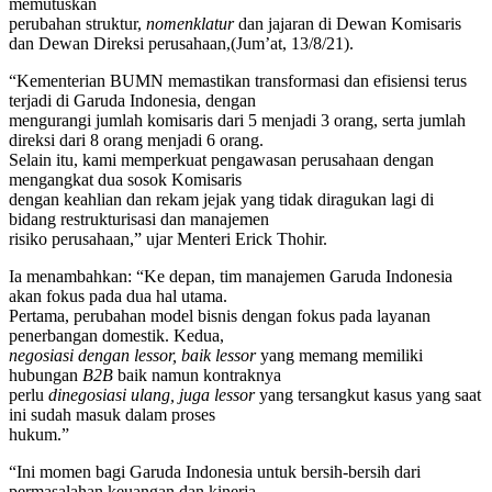
memutuskan
perubahan struktur,
nomenklatur
dan jajaran di Dewan Komisaris
dan Dewan Direksi perusahaan,(Jum’at, 13/8/21).
“Kementerian BUMN memastikan transformasi dan efisiensi terus
terjadi di Garuda Indonesia, dengan
mengurangi jumlah komisaris dari 5 menjadi 3 orang, serta jumlah
direksi dari 8 orang menjadi 6 orang.
Selain itu, kami memperkuat pengawasan perusahaan dengan
mengangkat dua sosok Komisaris
dengan keahlian dan rekam jejak yang tidak diragukan lagi di
bidang restrukturisasi dan manajemen
risiko perusahaan,” ujar Menteri Erick Thohir.
Ia menambahkan: “Ke depan, tim manajemen Garuda Indonesia
akan fokus pada dua hal utama.
Pertama, perubahan model bisnis dengan fokus pada layanan
penerbangan domestik. Kedua,
negosiasi dengan lessor, baik lessor
yang memang memiliki
hubungan
B2B
baik namun kontraknya
perlu
dinegosiasi ulang, juga lessor
yang tersangkut kasus yang saat
ini sudah masuk dalam proses
hukum.”
“Ini momen bagi Garuda Indonesia untuk bersih-bersih dari
permasalahan keuangan dan kinerja