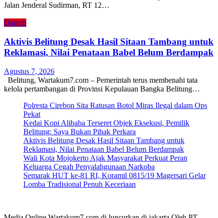
Jalan Jenderal Sudirman, RT 12…
Daerah
Aktivis Belitung Desak Hasil Sitaan Tambang untuk
Reklamasi, Nilai Penataan Babel Belum Berdampak
Agustus 7, 2026
Belitung, Wartakum7.com – Pemerintah terus membenahi tata
kelola pertambangan di Provinsi Kepulauan Bangka Belitung…
Polresta Cirebon Sita Ratusan Botol Miras Ilegal dalam Ops
Pekat
Kedai Kopi Alibaba Terseret Objek Eksekusi, Pemilik
Belitung: Saya Bukan Pihak Perkara
Aktivis Belitung Desak Hasil Sitaan Tambang untuk
Reklamasi, Nilai Penataan Babel Belum Berdampak
Wali Kota Mojokerto Ajak Masyarakat Perkuat Peran
Keluarga Cegah Penyalahgunaan Narkoba
Semarak HUT ke-81 RI, Koramil 0815/19 Magersari Gelar
Lomba Tradisional Penuh Keceriaan
Media Online Wartakum7.com di luncurkan di jakarta Oleh PT.