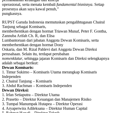
operasional, serta menata kembali
fundamental bisnisnya
. Setiap
prosesnya akan saya kawal penuh,”
pungkasnya.
RUPST Garuda Indonesia memutuskan pengalihtugasan Chairal
Tanjung sebagai Komisaris,
memberhentikan dengan hormat Triawan Munaf, Peter F. Gontha,
Zannuba Arifah Ch. R, dan Elisa
Lumbantoruan dari jabatan Anggota Dewan Komisaris, serta
memberhentikan dengan hormat Dony
Oskaria, dan M. Rizal Pahlevi dari Anggota Dewan Direksi
perusahaan. Selain itu, terdapat perubahan
nomenklatur
, sehingga jajaran Komisaris dan Direksi selengkapnya
adalah sebagai berikut:
Dewan Komisaris:
1. Timur Sukirno – Komisaris Utama merangkap Komisaris
Independen
2. Chairal Tanjung – Komisaris
3. Abdul Rachman – Komisaris Independen
Dewan Direksi:
1. Irfan Setiaputra – Direktur Utama
2. Prasetio – Direktur Keuangan dan Manajemen Risiko
3. Tumpal Manumpak Hutapea – Direktur Operasi
4. Aryaperwira Adileksana – Direktur Human Capital
5. Rahmat Hanafi – Direktur Teknik