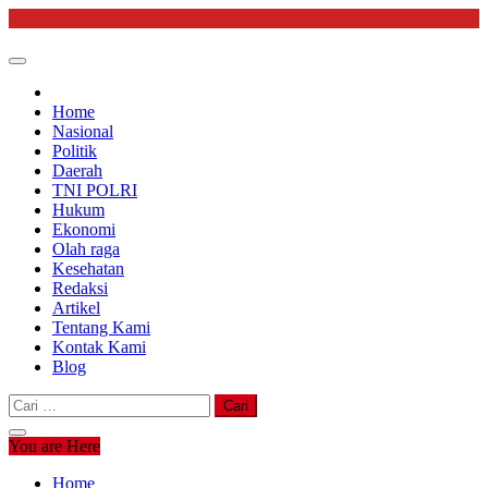
Skip
to
content
Home
Nasional
Politik
Daerah
TNI POLRI
Hukum
Ekonomi
Olah raga
Kesehatan
Redaksi
Artikel
Tentang Kami
Kontak Kami
Blog
Cari
untuk:
You are Here
Home