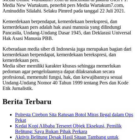
Media New Wartakum, penerbit pers Media Wartakum7.com,
Aminuddin Silalahi. Selaku Pimred pada tanggal 22 Juli 2021.
Kemerdekaan berpendapat, kemerdekaan berekspresi, dan
kemerdekaan pers adalah hak asasi manusia yang dilindungi
Pancasila, Undang-Undang Dasar 1945, dan Deklarasi Universal
Hak Asasi Manusia PBB.
Keberadaan media siber di Indonesia juga merupakan bagian dari
kemerdekaan berpendapat, kemerdekaan berekspresi, dan
kemerdekaan pers.
Media siber memiliki karakter khusus sehingga memerlukan
pedoman agar pengelolaannya dapat dilaksanakan secara
profesional, memenuhi fungsi, hak, dan kewajibannya sesuai
Undang-Undang Nomor 40 Tahun 1999 tentang Pers dan Kode
Etik Jurnalistik.
Berita Terbaru
Polresta Cirebon Sita Ratusan Botol Miras Ilegal dalam Ops
Pekat
Kedai Kopi Alibaba Terseret Objek Eksekusi, Pemilik
Belitung: Saya Bukan Pihak Perkara
Aktivis Belitung Desak Hasil Sitaan Tambang untuk