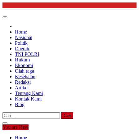
Skip
to
content
Home
Nasional
Politik
Daerah
TNI POLRI
Hukum
Ekonomi
Olah raga
Kesehatan
Redaksi
Artikel
Tentang Kami
Kontak Kami
Blog
Cari
untuk:
You are Here
Home