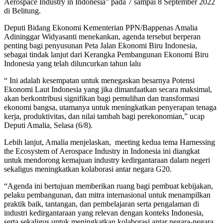
Aerospace Industry in Indonesia” pada 7 sampai 8 September 2022
di Belitung.
Deputi Bidang Ekonomi Kementerian PPN/Bappenas Amalia
Adininggar Widyasanti menekankan, agenda tersebut berperan
penting bagi penyusunan Peta Jalan Ekonomi Biru Indonesia,
sebagai tindak lanjut dari Kerangka Pembangunan Ekonomi Biru
Indonesia yang telah diluncurkan tahun lalu
“ Ini adalah kesempatan untuk menegaskan besarnya Potensi
Ekonomi Laut Indonesia yang jika dimanfaatkan secara maksimal,
akan berkontribusi signifikan bagi pemulihan dan transformasi
ekonomi bangsa, utamanya untuk meningkatkan penyerapan tenaga
kerja, produktivitas, dan nilai tambah bagi perekonomian,” ucap
Deputi Amalia, Selasa (6/8).
Lebih lanjut, Amalia menjelaskan, meeting kedua tema Harnessing
the Ecosystem of Aerospace Industry in Indonesia ini diangkat
untuk mendorong kemajuan industry kedirgantaraan dalam negeri
sekaligus meningkatkan kolaborasi antar negara G20.
“Agenda ini bertujuan memberikan ruang bagi pembuat kebijakan,
pelaku pembangunan, dan mitra internasional untuk menampilkan
praktik baik, tantangan, dan pembelajaran serta pengalaman di
industri kedirgantaraan yang relevan dengan konteks Indonesia,
serta sekaligus untuk meningkatkan kolaborasi antar negara-negara