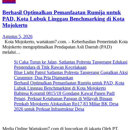
Daerah
Berhasil Optimalkan Pemanfaatan Rumija untuk
PAD, Kota Lubuk Linggau Benchmarking di Kota
Mojokerto
Agustus 5, 2026
Kota Mojokerto, wartakum7.com. – Keberhasilan Pemerintah Kota
Mojokerto mengoptimalkan Pendapatan Asli Daerah (PAD)
melalui…
Si Caka Turun ke Jalan, Satlantas Polresta Tangerang Edukasi
Pengendara di Titik Rawan Kecelakaan
Blue Light Patrol Satlantas Polresta Tangerang Gagalkan Aksi
Curanmor, Dua Pria Diamankan
Berhasil Optimalkan Pemanfaatan Rumija untuk PAD, Kota
Lubuk Linggau Benchmarking di Kota Mojokerto
Babinsa Koramil 0815/18 Gondang Kawal Panen Padi
Petani, Perkuat Ketahanan Pangan di Wilayah Binaan
Pemkab Mojokerto Alokasikan Rp17,83 Miliar BK Desa
2026 untuk Perkuat Infrastruktur Desa
Media Online Wartakum7.com di luncurkan di jakarta Oleh PT.