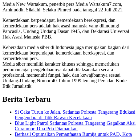
Media New Wartakum, penerbit pers Media Wartakum7.com,
Aminuddin Silalahi. Selaku Pimred pada tanggal 22 Juli 2021.
Kemerdekaan berpendapat, kemerdekaan berekspresi, dan
kemerdekaan pers adalah hak asasi manusia yang dilindungi
Pancasila, Undang-Undang Dasar 1945, dan Deklarasi Universal
Hak Asasi Manusia PBB.
Keberadaan media siber di Indonesia juga merupakan bagian dari
kemerdekaan berpendapat, kemerdekaan berekspresi, dan
kemerdekaan pers.
Media siber memiliki karakter khusus sehingga memerlukan
pedoman agar pengelolaannya dapat dilaksanakan secara
profesional, memenuhi fungsi, hak, dan kewajibannya sesuai
Undang-Undang Nomor 40 Tahun 1999 tentang Pers dan Kode
Etik Jurnalistik.
Berita Terbaru
Si Caka Turun ke Jalan, Satlantas Polresta Tangerang Edukasi
Pengendara di Titik Rawan Kecelakaan
Blue Light Patrol Satlantas Polresta Tangerang Gagalkan Aksi
Curanmor, Dua Pria Diamankan
Berhasil Optimalkan Pemanfaatan Rumija untuk PAD, Kota