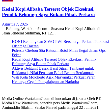
Kedai Kopi Alibaba Terseret Objek Eksekusi,
Pemilik Belitung: Saya Bukan Pihak Perkara
Agustus 7, 2026
Belitung, Wartakum7.com – Suasana Kedai Kopi Alibaba di
Jalan Jenderal Sudirman, RT 12…
KONI Belitung dan SIWO PWI Bersinergi, Perkuat Publikasi
Olahraga Daerah
Polresta Cirebon Sita Ratusan Botol Miras Ilegal dalam Ops
Pekat
Kedai Kopi Alibaba Terseret Objek Eksekusi, Pemilik
Belitung: Saya Bukan Pihak Perkara
Aktivis Belitung Desak Hasil Sitaan Tambang untuk
Reklamasi, Nilai Penataan Babel Belum Berdampak
Wali Kota Mojokerto Ajak Masyarakat Perkuat Peran
Keluarga Cegah Penyalahgunaan Narkoba
Media Online Wartakum7.com di luncurkan di jakarta Oleh PT.
Media New Wartakum, penerbit pers Media Wartakum7.com,
Aminuddin Silalahi. Selaku Pimred pada tanggal 22 Juli 2021.