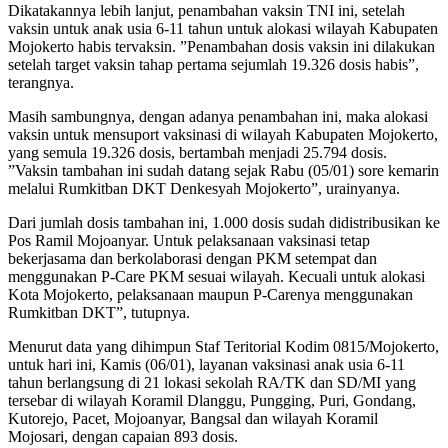
Dikatakannya lebih lanjut, penambahan vaksin TNI ini, setelah
vaksin untuk anak usia 6-11 tahun untuk alokasi wilayah Kabupaten
Mojokerto habis tervaksin. ”Penambahan dosis vaksin ini dilakukan
setelah target vaksin tahap pertama sejumlah 19.326 dosis habis”,
terangnya.
Masih sambungnya, dengan adanya penambahan ini, maka alokasi
vaksin untuk mensuport vaksinasi di wilayah Kabupaten Mojokerto,
yang semula 19.326 dosis, bertambah menjadi 25.794 dosis.
”Vaksin tambahan ini sudah datang sejak Rabu (05/01) sore kemarin
melalui Rumkitban DKT Denkesyah Mojokerto”, urainyanya.
Dari jumlah dosis tambahan ini, 1.000 dosis sudah didistribusikan ke
Pos Ramil Mojoanyar. Untuk pelaksanaan vaksinasi tetap
bekerjasama dan berkolaborasi dengan PKM setempat dan
menggunakan P-Care PKM sesuai wilayah. Kecuali untuk alokasi
Kota Mojokerto, pelaksanaan maupun P-Carenya menggunakan
Rumkitban DKT”, tutupnya.
Menurut data yang dihimpun Staf Teritorial Kodim 0815/Mojokerto,
untuk hari ini, Kamis (06/01), layanan vaksinasi anak usia 6-11
tahun berlangsung di 21 lokasi sekolah RA/TK dan SD/MI yang
tersebar di wilayah Koramil Dlanggu, Pungging, Puri, Gondang,
Kutorejo, Pacet, Mojoanyar, Bangsal dan wilayah Koramil
Mojosari, dengan capaian 893 dosis.