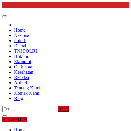
Skip
to
content
Home
Nasional
Politik
Daerah
TNI POLRI
Hukum
Ekonomi
Olah raga
Kesehatan
Redaksi
Artikel
Tentang Kami
Kontak Kami
Blog
Cari
untuk:
You are Here
Home