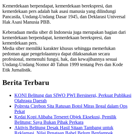
Kemerdekaan berpendapat, kemerdekaan berekspresi, dan
kemerdekaan pers adalah hak asasi manusia yang dilindungi
Pancasila, Undang-Undang Dasar 1945, dan Deklarasi Universal
Hak Asasi Manusia PBB.
Keberadaan media siber di Indonesia juga merupakan bagian dari
kemerdekaan berpendapat, kemerdekaan berekspresi, dan
kemerdekaan pers.
Media siber memiliki karakter khusus sehingga memerlukan
pedoman agar pengelolaannya dapat dilaksanakan secara
profesional, memenuhi fungsi, hak, dan kewajibannya sesuai
Undang-Undang Nomor 40 Tahun 1999 tentang Pers dan Kode
Etik Jurnalistik.
Berita Terbaru
KONI Belitung dan SIWO PWI Bersinergi, Perkuat Publikasi
Olahraga Daerah
Polresta Cirebon Sita Ratusan Botol Miras Ilegal dalam Ops
Pekat
Kedai Kopi Alibaba Terseret Objek Eksekusi, Pemilik
Belitung: Saya Bukan Pihak Perkara
Aktivis Belitung Desak Hasil Sitaan Tambang untuk
Reklamasi, Nilai Penataan Babel Belum Berdampak