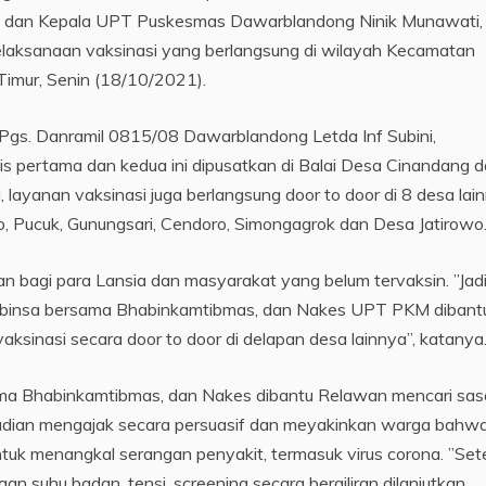
s dan Kepala UPT Puskesmas Dawarblandong Ninik Munawati,
pelaksanaan vaksinasi yang berlangsung di wilayah Kecamatan
imur, Senin (18/10/2021).
Pgs. Danramil 0815/08 Dawarblandong Letda Inf Subini,
s pertama dan kedua ini dipusatkan di Balai Desa Cinandang 
, layanan vaksinasi juga berlangsung door to door di 8 desa lai
o, Pucuk, Gunungsari, Cendoro, Simongagrok dan Desa Jatirowo
an bagi para Lansia dan masyarakat yang belum tervaksin. ”Jad
ra Babinsa bersama Bhabinkamtibmas, dan Nakes UPT PKM dibant
inasi secara door to door di delapan desa lainnya”, katanya
rsama Bhabinkamtibmas, dan Nakes dibantu Relawan mencari sas
udian mengajak secara persuasif dan meyakinkan warga bahw
tuk menangkal serangan penyakit, termasuk virus corona. ”Set
n suhu badan, tensi, screening secara bergiliran dilanjutkan