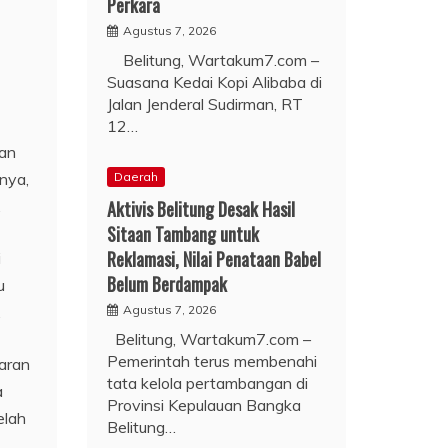
Perkara
Agustus 7, 2026
Belitung, Wartakum7.com –
Suasana Kedai Kopi Alibaba di
Jalan Jenderal Sudirman, RT
12…
dan
nnya,
Daerah
.
Aktivis Belitung Desak Hasil
Sitaan Tambang untuk
Reklamasi, Nilai Penataan Babel
i
Belum Berdampak
u
.
Agustus 7, 2026
Belitung, Wartakum7.com –
Pemerintah terus membenahi
aran
tata kelola pertambangan di
a
Provinsi Kepulauan Bangka
elah
Belitung…