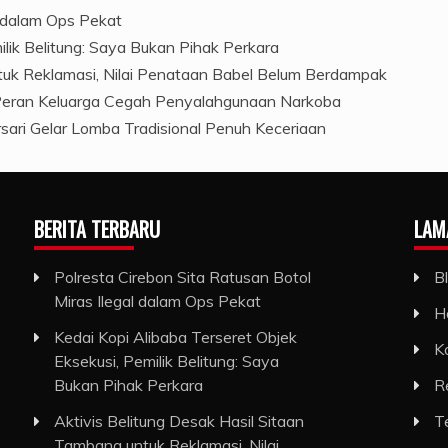
l dalam Ops Pekat
ilik Belitung: Saya Bukan Pihak Perkara
ntuk Reklamasi, Nilai Penataan Babel Belum Berdampak
 Peran Keluarga Cegah Penyalahgunaan Narkoba
ari Gelar Lomba Tradisional Penuh Keceriaan
BERITA TERBARU
LAM
Polresta Cirebon Sita Ratusan Botol
B
Miras Ilegal dalam Ops Pekat
H
Kedai Kopi Alibaba Terseret Objek
K
Eksekusi, Pemilik Belitung: Saya
Bukan Pihak Perkara
R
Aktivis Belitung Desak Hasil Sitaan
T
Tambang untuk Reklamasi, Nilai