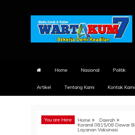
Skip
to
content
Home
Nasional
Politik
Artikel
Tentang Kami
Kontak Kami
You are Here
Home
Daerah
Koramil 0815/08 Dawar B
Layanan Vaksinasi