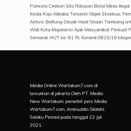
Polresta Cirebon Sita Ratusan Botol Miras Ilega
Kedai Kopi Alibaba Terseret Objek Eksekusi, Pem
Aktivis Belitung Desak Hasil Sitaan Tambang u
Wali Kota Mojokerto Ajak Masyarakat Perkuat
Semarak HUT ke-81 RI, Koramil 0815/19 Magers
Media Online Wartakum7.com di
luncurkan di jakarta Oleh PT. Media
New Wartakum, penerbit pers Media
Wartakum7.com, Aminuddin Silalahi.
Selaku Pimred pada tanggal 22 Juli
2021.