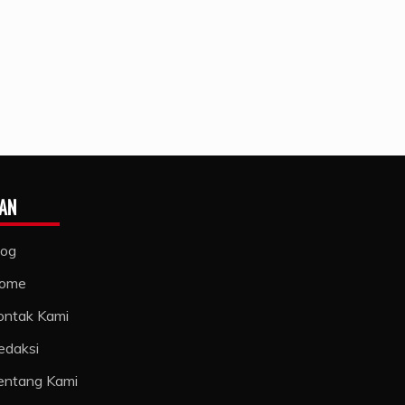
AN
log
ome
ontak Kami
edaksi
entang Kami