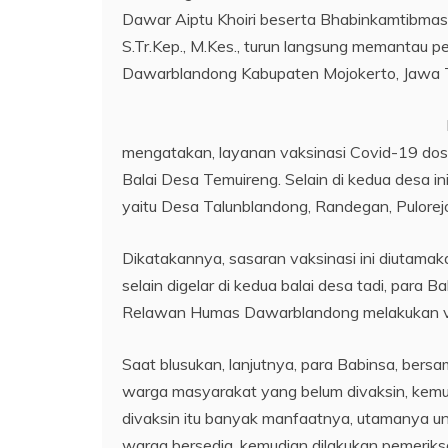
Dawar Aiptu Khoiri beserta Bhabinkamtibma
S.Tr.Kep., M.Kes., turun langsung memantau 
Dawarblandong Kabupaten Mojokerto, Jawa T
mengatakan, layanan vaksinasi Covid-19 dosi
Balai Desa Temuireng. Selain di kedua desa ini
yaitu Desa Talunblandong, Randegan, Pulorej
Dikatakannya, sasaran vaksinasi ini diutamak
selain digelar di kedua balai desa tadi, pa
Relawan Humas Dawarblandong melakukan vaks
Saat blusukan, lanjutnya, para Babinsa, be
warga masyarakat yang belum divaksin, kem
divaksin itu banyak manfaatnya, utamanya un
warga bersedia, kemudian dilakukan pemeriksaa