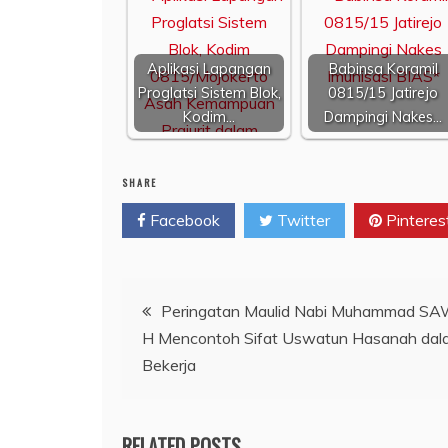
Aplikasi Lapangan
Babinsa Koramil
Proglatsi Sistem Blok,
0815/15 Jatirejo
Kodim…
Dampingi Nakes…
SHARE
Facebook
Twitter
Pinteres
Navigasi
Peringatan Maulid Nabi Muhammad S
H Mencontoh Sifat Uswatun Hasanah dal
pos
Bekerja
RELATED POSTS