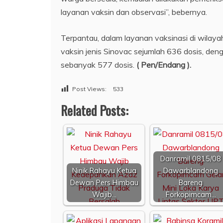
layanan vaksin dan observasi”, bebernya.
Terpantau, dalam layanan vaksinasi di wila
vaksin jenis Sinovac sejumlah 636 dosis, den
sebanyak 577 dosis.
( Pen/Endang ).
Post Views:
533
Related Posts:
Danramil 0815/08
Ninik Rahayu Ketua
Dawarblandong
Dewan Pers Himbau
Bareng
Wajib…
Forkopimcam…