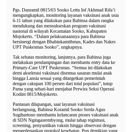
Pgs. Danramil 0815/03 Sooko Lettu Inf Akhmad Rifa’i
mengungkapkan, monitoring layanan vaksinasi anak usia
6-11 tahun yang dilakukan para Babinsa dalam rangka
mendukung dan mensukseskan program vaksinasi
nasional di wilayah Kecamatan Sooko, Kabupaten
Mojokerto. “Dalam pelaksanaannya para Babinsa
bersinergi dengan Bhabinkamtibmas, Kades dan Nakes
UPT Puskesmas Sooko”, ungkapnya.
Tak sebatas monitoring, lanjutnya, para Babinsa juga
melakukan pendampingan dan membantu entry data ke
Primary-Care UPT Puskesmas. “Semua ini dilakukan
demi akselerasi vaksinasi disemua sasaran mulai anak
hingga Lansia sesuai yang ditargetkan pemerintah
dengan cakupan 100 persen dari total populasi”, tutup
Pama yang sehari-hari menjabat Perwira Seksi Operasi
Kodim 0815/Mojokerto.
Pantauan dilapangan, saat layanan vaksinasi
berlangsung, Babinsa Koramil Sooko Serda Agus
Sugihartono membantu kelancaran proses vaksinasi anak
di SDN Ngingasrembyong, mulai tahap registrasi,
screening, penyuntikan vaksin hingga observasi dengan
mengedepankan protokol kesehatan. Pun demikian yang