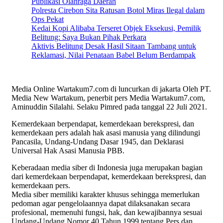
Publikasi Olahraga Daerah
Polresta Cirebon Sita Ratusan Botol Miras Ilegal dalam
Ops Pekat
Kedai Kopi Alibaba Terseret Objek Eksekusi, Pemilik
Belitung: Saya Bukan Pihak Perkara
Aktivis Belitung Desak Hasil Sitaan Tambang untuk
Reklamasi, Nilai Penataan Babel Belum Berdampak
Media Online Wartakum7.com di luncurkan di jakarta Oleh PT.
Media New Wartakum, penerbit pers Media Wartakum7.com,
Aminuddin Silalahi. Selaku Pimred pada tanggal 22 Juli 2021.
Kemerdekaan berpendapat, kemerdekaan berekspresi, dan
kemerdekaan pers adalah hak asasi manusia yang dilindungi
Pancasila, Undang-Undang Dasar 1945, dan Deklarasi
Universal Hak Asasi Manusia PBB.
Keberadaan media siber di Indonesia juga merupakan bagian
dari kemerdekaan berpendapat, kemerdekaan berekspresi, dan
kemerdekaan pers.
Media siber memiliki karakter khusus sehingga memerlukan
pedoman agar pengelolaannya dapat dilaksanakan secara
profesional, memenuhi fungsi, hak, dan kewajibannya sesuai
Undang-Undang Nomor 40 Tahun 1999 tentang Pers dan