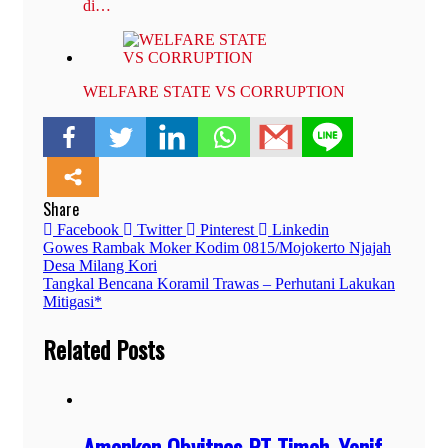
di…
WELFARE STATE VS CORRUPTION
Share
Facebook
Twitter
Pinterest
Linkedin
Navigasi
Gowes Rambak Moker Kodim 0815/Mojokerto Njajah
Desa Milang Kori
pos
Tangkal Bencana Koramil Trawas – Perhutani Lakukan
Mitigasi*
Related Posts
Amankan Obvitnas PT Timah, Yonif