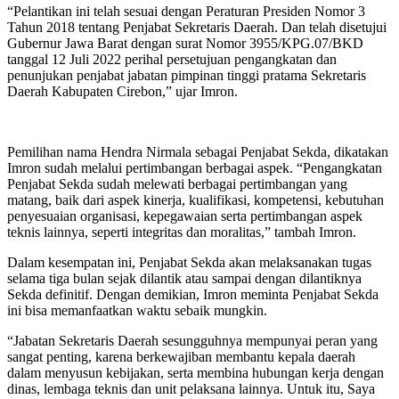
“Pelantikan ini telah sesuai dengan Peraturan Presiden Nomor 3
Tahun 2018 tentang Penjabat Sekretaris Daerah. Dan telah disetujui
Gubernur Jawa Barat dengan surat Nomor 3955/KPG.07/BKD
tanggal 12 Juli 2022 perihal persetujuan pengangkatan dan
penunjukan penjabat jabatan pimpinan tinggi pratama Sekretaris
Daerah Kabupaten Cirebon,” ujar Imron.
Pemilihan nama Hendra Nirmala sebagai Penjabat Sekda, dikatakan
Imron sudah melalui pertimbangan berbagai aspek. “Pengangkatan
Penjabat Sekda sudah melewati berbagai pertimbangan yang
matang, baik dari aspek kinerja, kualifikasi, kompetensi, kebutuhan
penyesuaian organisasi, kepegawaian serta pertimbangan aspek
teknis lainnya, seperti integritas dan moralitas,” tambah Imron.
Dalam kesempatan ini, Penjabat Sekda akan melaksanakan tugas
selama tiga bulan sejak dilantik atau sampai dengan dilantiknya
Sekda definitif. Dengan demikian, Imron meminta Penjabat Sekda
ini bisa memanfaatkan waktu sebaik mungkin.
“Jabatan Sekretaris Daerah sesungguhnya mempunyai peran yang
sangat penting, karena berkewajiban membantu kepala daerah
dalam menyusun kebijakan, serta membina hubungan kerja dengan
dinas, lembaga teknis dan unit pelaksana lainnya. Untuk itu, Saya