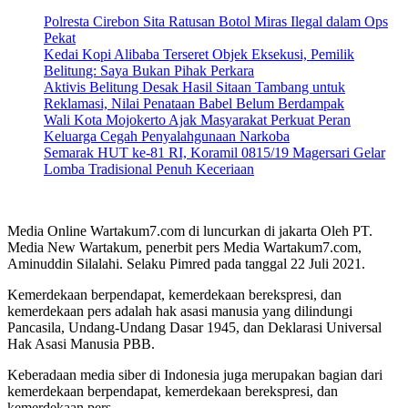
Polresta Cirebon Sita Ratusan Botol Miras Ilegal dalam Ops
Pekat
Kedai Kopi Alibaba Terseret Objek Eksekusi, Pemilik
Belitung: Saya Bukan Pihak Perkara
Aktivis Belitung Desak Hasil Sitaan Tambang untuk
Reklamasi, Nilai Penataan Babel Belum Berdampak
Wali Kota Mojokerto Ajak Masyarakat Perkuat Peran
Keluarga Cegah Penyalahgunaan Narkoba
Semarak HUT ke-81 RI, Koramil 0815/19 Magersari Gelar
Lomba Tradisional Penuh Keceriaan
Media Online Wartakum7.com di luncurkan di jakarta Oleh PT.
Media New Wartakum, penerbit pers Media Wartakum7.com,
Aminuddin Silalahi. Selaku Pimred pada tanggal 22 Juli 2021.
Kemerdekaan berpendapat, kemerdekaan berekspresi, dan
kemerdekaan pers adalah hak asasi manusia yang dilindungi
Pancasila, Undang-Undang Dasar 1945, dan Deklarasi Universal
Hak Asasi Manusia PBB.
Keberadaan media siber di Indonesia juga merupakan bagian dari
kemerdekaan berpendapat, kemerdekaan berekspresi, dan
kemerdekaan pers.