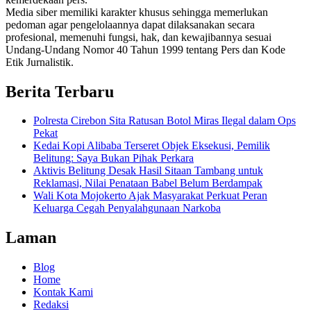
Media siber memiliki karakter khusus sehingga memerlukan
pedoman agar pengelolaannya dapat dilaksanakan secara
profesional, memenuhi fungsi, hak, dan kewajibannya sesuai
Undang-Undang Nomor 40 Tahun 1999 tentang Pers dan Kode
Etik Jurnalistik.
Berita Terbaru
Polresta Cirebon Sita Ratusan Botol Miras Ilegal dalam Ops
Pekat
Kedai Kopi Alibaba Terseret Objek Eksekusi, Pemilik
Belitung: Saya Bukan Pihak Perkara
Aktivis Belitung Desak Hasil Sitaan Tambang untuk
Reklamasi, Nilai Penataan Babel Belum Berdampak
Wali Kota Mojokerto Ajak Masyarakat Perkuat Peran
Keluarga Cegah Penyalahgunaan Narkoba
Laman
Blog
Home
Kontak Kami
Redaksi