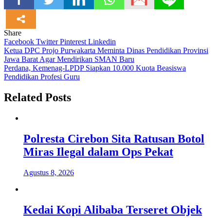
Share
Facebook
Twitter
Pinterest
Linkedin
Navigasi
Ketua DPC Projo Purwakarta Meminta Dinas Pendidikan Provinsi
Jawa Barat Agar Mendirikan SMAN Baru
pos
Perdana, Kemenag-LPDP Siapkan 10.000 Kuota Beasiswa
Pendidikan Profesi Guru
Related Posts
Polresta Cirebon Sita Ratusan Botol
Miras Ilegal dalam Ops Pekat
Agustus 8, 2026
Kedai Kopi Alibaba Terseret Objek