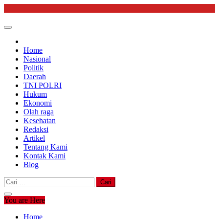
Skip
to
content
Home
Nasional
Politik
Daerah
TNI POLRI
Hukum
Ekonomi
Olah raga
Kesehatan
Redaksi
Artikel
Tentang Kami
Kontak Kami
Blog
Cari
untuk:
You are Here
Home