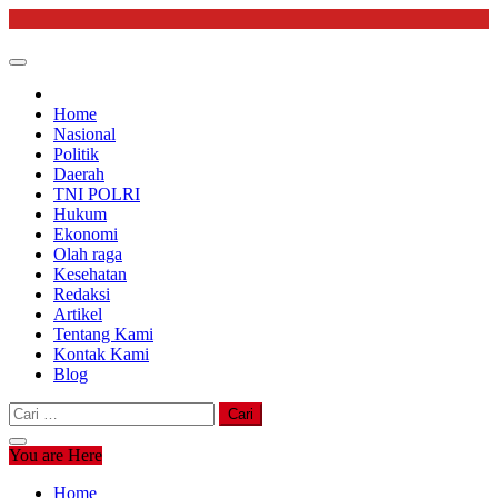
Skip
to
content
Home
Nasional
Politik
Daerah
TNI POLRI
Hukum
Ekonomi
Olah raga
Kesehatan
Redaksi
Artikel
Tentang Kami
Kontak Kami
Blog
Cari
untuk:
You are Here
Home