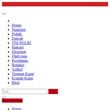
Skip
to
content
Home
Nasional
Politik
Daerah
TNI POLRI
Hukum
Ekonomi
Olah raga
Kesehatan
Redaksi
Artikel
Tentang Kami
Kontak Kami
Blog
Cari
untuk:
You are Here
Home