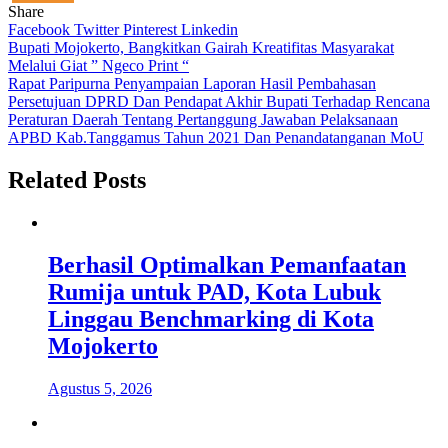
Share
Facebook
Twitter
Pinterest
Linkedin
Navigasi
Bupati Mojokerto, Bangkitkan Gairah Kreatifitas Masyarakat
Melalui Giat ” Ngeco Print “
pos
Rapat Paripurna Penyampaian Laporan Hasil Pembahasan
Persetujuan DPRD Dan Pendapat Akhir Bupati Terhadap Rencana
Peraturan Daerah Tentang Pertanggung Jawaban Pelaksanaan
APBD Kab.Tanggamus Tahun 2021 Dan Penandatanganan MoU
Related Posts
Berhasil Optimalkan Pemanfaatan
Rumija untuk PAD, Kota Lubuk
Linggau Benchmarking di Kota
Mojokerto
Agustus 5, 2026