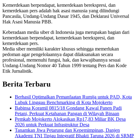
Kemerdekaan berpendapat, kemerdekaan berekspresi, dan
kemerdekaan pers adalah hak asasi manusia yang dilindungi
Pancasila, Undang-Undang Dasar 1945, dan Deklarasi Universal
Hak Asasi Manusia PBB.
Keberadaan media siber di Indonesia juga merupakan bagian dari
kemerdekaan berpendapat, kemerdekaan berekspresi, dan
kemerdekaan pers.
Media siber memiliki karakter khusus sehingga memerlukan
pedoman agar pengelolaannya dapat dilaksanakan secara
profesional, memenuhi fungsi, hak, dan kewajibannya sesuai
Undang-Undang Nomor 40 Tahun 1999 tentang Pers dan Kode
Etik Jurnalistik.
Berita Terbaru
Berhasil Optimalkan Pemanfaatan Rumija untuk PAD, Kota
Lubuk Linggau Benchmarking di Kota Mojokerto
Babinsa Koramil 0815/18 Gondang Kawal Panen Padi
Petani, Perkuat Ketahanan Pangan di Wilayah Binaan
Pemkab Mojokerto Alokasikan Rp17,83 Miliar BK Desa
2026 untuk Perkuat Infrastruktur Desa
Tanamkan Jiwa Petarung dan Kepemimpinan, Danjen
Akademi TNI Tinjau Integratif Bhakti Taruna 2026 di SRMP