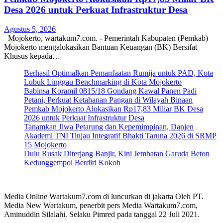
Desa 2026 untuk Perkuat Infrastruktur Desa
Agustus 5, 2026
Mojokerto, wartakum7.com. - Pemerintah Kabupaten (Pemkab)
Mojokerto mengalokasikan Bantuan Keuangan (BK) Bersifat
Khusus kepada…
Berhasil Optimalkan Pemanfaatan Rumija untuk PAD, Kota
Lubuk Linggau Benchmarking di Kota Mojokerto
Babinsa Koramil 0815/18 Gondang Kawal Panen Padi
Petani, Perkuat Ketahanan Pangan di Wilayah Binaan
Pemkab Mojokerto Alokasikan Rp17,83 Miliar BK Desa
2026 untuk Perkuat Infrastruktur Desa
Tanamkan Jiwa Petarung dan Kepemimpinan, Danjen
Akademi TNI Tinjau Integratif Bhakti Taruna 2026 di SRMP
15 Mojokerto
Dulu Rusak Diterjang Banjir, Kini Jembatan Garuda Beton
Kedunggempol Berdiri Kokoh
Media Online Wartakum7.com di luncurkan di jakarta Oleh PT.
Media New Wartakum, penerbit pers Media Wartakum7.com,
Aminuddin Silalahi. Selaku Pimred pada tanggal 22 Juli 2021.