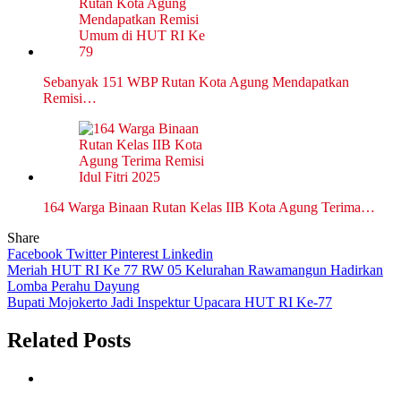
Sebanyak 151 WBP Rutan Kota Agung Mendapatkan
Remisi…
164 Warga Binaan Rutan Kelas IIB Kota Agung Terima…
Share
Facebook
Twitter
Pinterest
Linkedin
Navigasi
Meriah HUT RI Ke 77 RW 05 Kelurahan Rawamangun Hadirkan
Lomba Perahu Dayung
pos
Bupati Mojokerto Jadi Inspektur Upacara HUT RI Ke-77
Related Posts