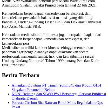
Media New Wartakum, penerbit pers Media Wartakum7.com,
Aminuddin Silalahi. Selaku Pimred pada tanggal 22 Juli 2021.
Kemerdekaan berpendapat, kemerdekaan berekspresi, dan
kemerdekaan pers adalah hak asasi manusia yang dilindungi
Pancasila, Undang-Undang Dasar 1945, dan Deklarasi Universal
Hak Asasi Manusia PBB.
Keberadaan media siber di Indonesia juga merupakan bagian dari
kemerdekaan berpendapat, kemerdekaan berekspresi, dan
kemerdekaan pers.
Media siber memiliki karakter khusus sehingga memerlukan
pedoman agar pengelolaannya dapat dilaksanakan secara
profesional, memenuhi fungsi, hak, dan kewajibannya sesuai
Undang-Undang Nomor 40 Tahun 1999 tentang Pers dan Kode
Etik Jurnalistik.
Berita Terbaru
Amankan Obvitnas PT Timah, Yonif 845 dan Kodim 0414
Siagakan Personel di Beltim
KONI Belitung dan SIWO PWI Bersinergi, Perkuat Publikasi
Olahraga Daerah
Polresta Cirebon Sita Ratusan Botol Miras Ilegal dalam Ops
Pekat