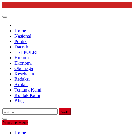
Skip
to
content
Home
Nasional
Politik
Daerah
TNI POLRI
Hukum
Ekonomi
Olah raga
Kesehatan
Redaksi
Artikel
Tentang Kami
Kontak Kami
Blog
Cari
untuk:
You are Here
Home