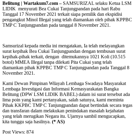
Belitung | Wartakum7.com –
SAMSURIZAL selaku Ketua LSM
LIDIK menyurati Bea Cukai Tanjungpandan pada hari Rabu
Tanggal 17 November 2021 terkait siapa pemilik dan ekspidisi
pengangkut Minol Illegal yang telah diamankan oleh pihak KPPBC
TMP C Tanjungpandan pada tanggal 8 November 2021.
Samsurizal kepada media ini mengatakan, Ia telah melayangkan
surat kepihak Bea Cukai Tanjungpandan dengan tembusan surat
kepihak-pihak terkait, dengan ditemukannya 1021 Koli (10.515
botol) MMEA Illegal tanpa dilekati Pita Cukai yang telah
diamankan pihak KPPBC TMP C Tanjungpandan pada Tanggal 8
November 2021.
Kami Dewan Pimpinan Wilayah Lembaga Swadaya Masyarakat
Lembaga Investigasi dan Informasi Kemasyarakatan Bangka
Belitung (DPW LSM LIDIK BABEL) dalam isi surat tersebut ada
lima poin yang kami pertanyakan, salah satunya, kami meminta
Pihak KKPBC TMP C Tanjungpandan dapat bertindak secara tegas
dan transfaran dalam melakukan penindakan masalah kejahatan
yang telah merugikan Negara itu. Ujarnya sambil mengucapkan,
kita tunggu saja hasilnya.
(* AS)
Post Views:
874