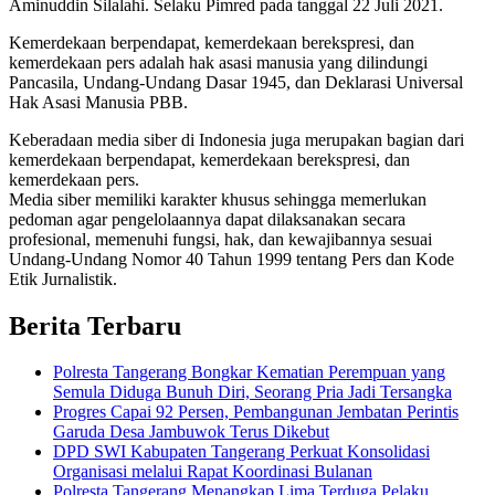
Aminuddin Silalahi. Selaku Pimred pada tanggal 22 Juli 2021.
Kemerdekaan berpendapat, kemerdekaan berekspresi, dan
kemerdekaan pers adalah hak asasi manusia yang dilindungi
Pancasila, Undang-Undang Dasar 1945, dan Deklarasi Universal
Hak Asasi Manusia PBB.
Keberadaan media siber di Indonesia juga merupakan bagian dari
kemerdekaan berpendapat, kemerdekaan berekspresi, dan
kemerdekaan pers.
Media siber memiliki karakter khusus sehingga memerlukan
pedoman agar pengelolaannya dapat dilaksanakan secara
profesional, memenuhi fungsi, hak, dan kewajibannya sesuai
Undang-Undang Nomor 40 Tahun 1999 tentang Pers dan Kode
Etik Jurnalistik.
Berita Terbaru
Polresta Tangerang Bongkar Kematian Perempuan yang
Semula Diduga Bunuh Diri, Seorang Pria Jadi Tersangka
Progres Capai 92 Persen, Pembangunan Jembatan Perintis
Garuda Desa Jambuwok Terus Dikebut
DPD SWI Kabupaten Tangerang Perkuat Konsolidasi
Organisasi melalui Rapat Koordinasi Bulanan
Polresta Tangerang Menangkap Lima Terduga Pelaku