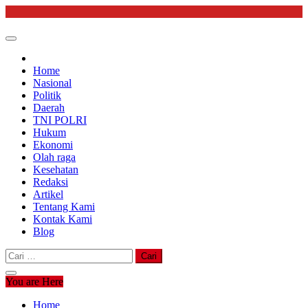
Skip
to
content
Home
Nasional
Politik
Daerah
TNI POLRI
Hukum
Ekonomi
Olah raga
Kesehatan
Redaksi
Artikel
Tentang Kami
Kontak Kami
Blog
Cari
untuk:
You are Here
Home