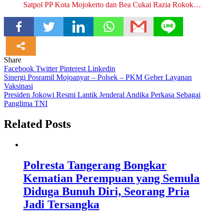
Satpol PP Kota Mojokerto dan Bea Cukai Razia Rokok…
Share
Facebook
Twitter
Pinterest
Linkedin
Navigasi
Sinergi Posramil Mojoanyar – Polsek – PKM Geber Layanan
Vaksinasi
pos
Presiden Jokowi Resmi Lantik Jenderal Andika Perkasa Sebagai
Panglima TNI
Related Posts
Polresta Tangerang Bongkar
Kematian Perempuan yang Semula
Diduga Bunuh Diri, Seorang Pria
Jadi Tersangka