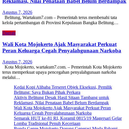
Reklamasi, Nilai Penataan Babel Belum Berdampak
Agustus 7, 2026
Belitung, Wartakum7.com – Pemerintah terus membenahi tata
kelola pertambangan di Provinsi Kepulauan Bangka Belitung…
Daerah
Wali Kota Mojokerto Ajak Masyarakat Perkuat
Peran Keluarga Cegah Penyalahgunaan Narkoba
Agustus 7, 2026
Kota Mojokerto, wartakum7.com. – Pemerintah Kota Mojokerto
terus memperkuat upaya pencegahan penyalahgunaan narkoba
melalui…
Kedai Kopi Alibaba Terseret Objek Eksekusi, Pemilik
Belitung: Saya Bukan Pihak Perkara
Aktivis Belitung Desak Hasil Sitaan Tambang untuk
Reklamasi, Nilai Penataan Babel Belum Berdampak
Wali Kota Mojokerto Ajak Masyarakat Perkuat Peran
Keluarga Cegah Penyalahgunaan Narkoba
Semarak HUT ke-81 RI, Koramil 0815/19 Magersari Gelar
Lomba Tradisional Penuh Keceriaan
Bunda Genre Mojokerto Dorong Generasi Muda Pahami