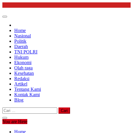
Skip
to
content
Home
Nasional
Politik
Daerah
TNI POLRI
Hukum
Ekonomi
Olah raga
Kesehatan
Redaksi
Artikel
Tentang Kami
Kontak Kami
Blog
Cari
untuk:
You are Here
Home