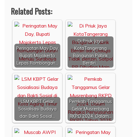
Related Posts:
Di Priuk Jaya
Peringatan May Day,
KotaTangerang
Bupati Mojokerto
Bangunan Pabrik
Lepas Rombongan…
Berdiri…
LSM KBPT Gelar
Pemkab Tanggamus
Sosialisasi Budaya
Gelar Musrenbang
dan Bakti Sosial…
RKPD 2024, Dalam…