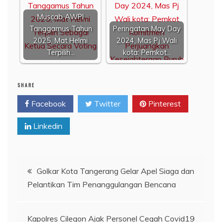
Muscab AWPI
Tanggamus Tahun
Peringatan May Day
2025, Mat Helmi
2024, Mas Pj Wali
Terpilih…
kota: Pemkot…
SHARE
Facebook
Twitter
Pinterest
Linkedin
Navigasi
Golkar Kota Tangerang Gelar Apel Siaga dan
Pelantikan Tim Penanggulangan Bencana
pos
Kapolres Cilegon Ajak Personel Cegah Covid19