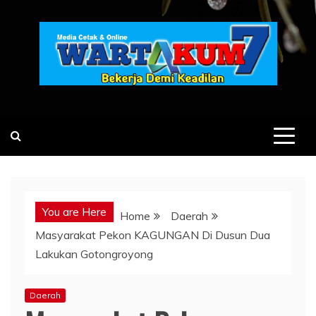
Skip
to
content
You are Here
Home
Daerah
Masyarakat Pekon KAGUNGAN Di Dusun Dua
Lakukan Gotongroyong
Daerah