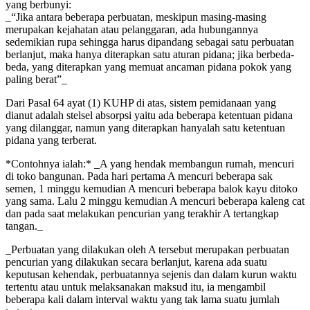
yang berbunyi:
_“Jika antara beberapa perbuatan, meskipun masing-masing
merupakan kejahatan atau pelanggaran, ada hubungannya
sedemikian rupa sehingga harus dipandang sebagai satu perbuatan
berlanjut, maka hanya diterapkan satu aturan pidana; jika berbeda-
beda, yang diterapkan yang memuat ancaman pidana pokok yang
paling berat”_
Dari Pasal 64 ayat (1) KUHP di atas, sistem pemidanaan yang
dianut adalah stelsel absorpsi yaitu ada beberapa ketentuan pidana
yang dilanggar, namun yang diterapkan hanyalah satu ketentuan
pidana yang terberat.
*Contohnya ialah:* _A yang hendak membangun rumah, mencuri
di toko bangunan. Pada hari pertama A mencuri beberapa sak
semen, 1 minggu kemudian A mencuri beberapa balok kayu ditoko
yang sama. Lalu 2 minggu kemudian A mencuri beberapa kaleng cat
dan pada saat melakukan pencurian yang terakhir A tertangkap
tangan._
_Perbuatan yang dilakukan oleh A tersebut merupakan perbuatan
pencurian yang dilakukan secara berlanjut, karena ada suatu
keputusan kehendak, perbuatannya sejenis dan dalam kurun waktu
tertentu atau untuk melaksanakan maksud itu, ia mengambil
beberapa kali dalam interval waktu yang tak lama suatu jumlah