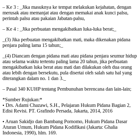
– Ke 3 : _Jika masuknya ke tempat melakukan kejahatan, dengan
merusak atau memanjat atau dengan memakai anak kunci palsu,
perintah palsu atau pakaian Jabatan-palsu,
– Ke 4 : _Jika perbuatan mengakibatkan luka-luka berat;_
_(3) Jika perbuatan mengakibatkan mati, maka dikenakan pidana
penjara paling lama 15 tahun;_
_(4) Diancam dengan pidana mati atau pidana penjara seumur hidup
atau selama waktu tertentu paling lama 20 tahun, jika perbuatan
mengakibatkan luka berat atau mati dan dilakukan oleh dua orang
atau lebih dengan bersekutu, pula disertai oleh salah satu hal yang
diterangkan dalam no. 1 dan 3._
– Pasal 340 KUHP tentang Pembunuhan berencana dan lain-lain;
*Sumber Rujukan:*
• Drs. Adami Chazawi, S.H., Pelajaran Hukum Pidana Bagian 2,
Edisi Revisi. PT. Grafindo Persada, Jakarta, 2014, 2016
• Aruan Sakidjo dan Bambang Pornomo, Hukum Pidana Dasar
Aturan Umum, Hukum Pidana Kodifikasi (Jakarta: Ghalia
Indonesia, 1990), hlm. 169.