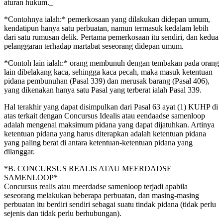
aturan hukum._
*Contohnya ialah:* pemerkosaan yang dilakukan didepan umum,
kendatipun hanya satu perbuatan, namun termasuk kedalam lebih
dari satu rumusan delik. Pertama pemerkosaan itu sendiri, dan kedua
pelanggaran terhadap martabat seseorang didepan umum.
*Contoh lain ialah:* orang membunuh dengan tembakan pada orang
lain dibelakang kaca, sehingga kaca pecah, maka masuk ketentuan
pidana pembunuhan (Pasal 339) dan merusak barang (Pasal 406),
yang dikenakan hanya satu Pasal yang terberat ialah Pasal 339.
Hal terakhir yang dapat disimpulkan dari Pasal 63 ayat (1) KUHP di
atas terkait dengan Concursus Idealis atau eendaadse samenloop
adalah mengenai maksimum pidana yang dapat dijatuhkan. Artinya
ketentuan pidana yang harus diterapkan adalah ketentuan pidana
yang paling berat di antara ketentuan-ketentuan pidana yang
dilanggar.
*B. CONCURSUS REALIS ATAU MEERDADSE
SAMENLOOP*
Concursus realis atau meerdadse samenloop terjadi apabila
seseorang melakukan beberapa perbuatan, dan masing-masing
perbuatan itu berdiri sendiri sebagai suatu tindak pidana (tidak perlu
sejenis dan tidak perlu berhubungan).