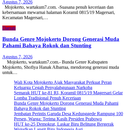
Agustus 7, 2026
Mojokerto, wartakum7.com. -Suasana penuh keceriaan dan
kebersamaan mewarnai halaman Koramil 0815/19 Magersari,
Kecamatan Magersari,…
Daerah
Bunda Genre Mojokerto Dorong Generasi Muda
Pahami Bahaya Rokok dan Stunting
Agustus 7, 2026
Mojokerto, wartakum7.com.- Bunda Genre Kabupaten
Mojokerto, Shofiya Hanak Albarraa, mendorong generasi muda
untuk…
Wali Kota Mojokerto Ajak Masyarakat Perkuat Peran
Keluarga Cegah Penyalahgunaan Narkoba
Semarak HUT ke-81 RI, Koramil 0815/19 Magersari Gelar
Lomba Tradisional Penuh Keceriaan
Bunda Genre Mojokerto Dorong Generasi Muda Pahami
Bahaya Rokok dan Stunting
Jembatan Perintis Garuda Desa Kedunggede Rampung 100
Persen, Warga: Terima Kasih Presiden Prabowo
HUT ke-25 Demokrat, Laskar Biru Belitung Bergerak
Wujudkan Langit Biru Indonesia Asri