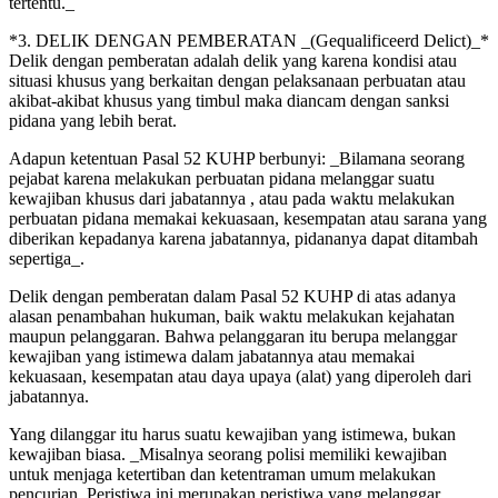
tertentu._
*3. DELIK DENGAN PEMBERATAN _(Gequalificeerd Delict)_*
Delik dengan pemberatan adalah delik yang karena kondisi atau
situasi khusus yang berkaitan dengan pelaksanaan perbuatan atau
akibat-akibat khusus yang timbul maka diancam dengan sanksi
pidana yang lebih berat.
Adapun ketentuan Pasal 52 KUHP berbunyi: _Bilamana seorang
pejabat karena melakukan perbuatan pidana melanggar suatu
kewajiban khusus dari jabatannya , atau pada waktu melakukan
perbuatan pidana memakai kekuasaan, kesempatan atau sarana yang
diberikan kepadanya karena jabatannya, pidananya dapat ditambah
sepertiga_.
Delik dengan pemberatan dalam Pasal 52 KUHP di atas adanya
alasan penambahan hukuman, baik waktu melakukan kejahatan
maupun pelanggaran. Bahwa pelanggaran itu berupa melanggar
kewajiban yang istimewa dalam jabatannya atau memakai
kekuasaan, kesempatan atau daya upaya (alat) yang diperoleh dari
jabatannya.
Yang dilanggar itu harus suatu kewajiban yang istimewa, bukan
kewajiban biasa. _Misalnya seorang polisi memiliki kewajiban
untuk menjaga ketertiban dan ketentraman umum melakukan
pencurian. Peristiwa ini merupakan peristiwa yang melanggar