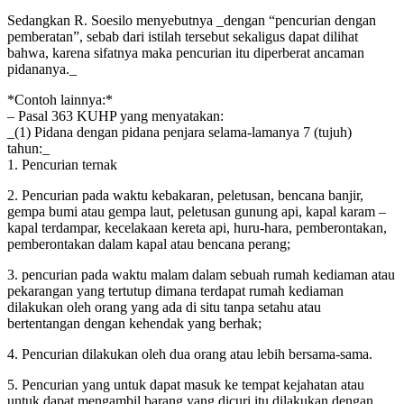
Sedangkan R. Soesilo menyebutnya _dengan “pencurian dengan
pemberatan”, sebab dari istilah tersebut sekaligus dapat dilihat
bahwa, karena sifatnya maka pencurian itu diperberat ancaman
pidananya._
*Contoh lainnya:*
– Pasal 363 KUHP yang menyatakan:
_(1) Pidana dengan pidana penjara selama-lamanya 7 (tujuh)
tahun:_
1. Pencurian ternak
2. Pencurian pada waktu kebakaran, peletusan, bencana banjir,
gempa bumi atau gempa laut, peletusan gunung api, kapal karam –
kapal terdampar, kecelakaan kereta api, huru-hara, pemberontakan,
pemberontakan dalam kapal atau bencana perang;
3. pencurian pada waktu malam dalam sebuah rumah kediaman atau
pekarangan yang tertutup dimana terdapat rumah kediaman
dilakukan oleh orang yang ada di situ tanpa setahu atau
bertentangan dengan kehendak yang berhak;
4. Pencurian dilakukan oleh dua orang atau lebih bersama-sama.
5. Pencurian yang untuk dapat masuk ke tempat kejahatan atau
untuk dapat mengambil barang yang dicuri itu dilakukan dengan