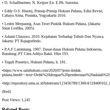
• D. Schaffmeister, N. Keijzer En. E.Ph. Sutorius.
• Eddy O.S. Hiariej, Prinsip-Prinsip Hukum Pidana, Edisi Revisi,
Cahaya Atma, Pustaka, Yogyakarta 2016.
• Leden Merpaung, Asas Teori Praktik Hukum Pidana, (Jakarta:
Sinar Grafika, 2005).
• Adami Chazawi, 2010. Kejahatan Terhadap Tubuh Dan Nyawa.
Jakarta: PT Rajagrafindo.
• P.A.F Lamintang, 1997. Dasar-dasar Hukum Pidana Indonesia,
Bandung: PT Citra Aditya Bakti. Hlm 193.
• Teguh Prasetyo, Hukum Pidana, h. 181.
•https://www.satuhukum.com/2020/07/jenis-tindak-
pidana.html#:~:text=Delik%20dengan%20pemberatan%20adalah%
•http://repository.uma.ac.id/bitstream/123456789/1300/4/118400162_f
(Red)
Post Views:
1,245
Related Posts: