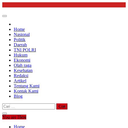
Skip
to
content
Home
Nasional
Politik
Daerah
TNI POLRI
Hukum
Ekonomi
Olah raga
Kesehatan
Redaksi
Artikel
Tentang Kami
Kontak Kami
Blog
Cari
untuk:
You are Here
Home