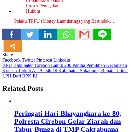
Pelaku TPPU (Money Laundering) yang Bertindak…
Share
Facebook
Twitter
Pinterest
Linkedin
Navigasi
KPU Kabupaten Cirebon Lantik 200 Panitia Pemilihan Kecamatan
Konsen Terkait Air Bersih Di Kabupaten Sukabumi, Bupati Terima
pos
LPH Dari BPK RI
Related Posts
Peringati Hari Bhayangkara ke-80,
Polresta Cirebon Gelar Ziarah dan
Tabur Bunga di TMP Cakrabuana