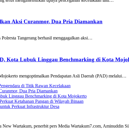
ng terus mengintensifkan upaya pencegahan kecelakaan lalu…
galkan Aksi Curanmor, Dua Pria Diamankan
as Polresta Tangerang berhasil menggagalkan aksi…
AD, Kota Lubuk Linggau Benchmarking di Kota Mojo
Mojokerto mengoptimalkan Pendapatan Asli Daerah (PAD) melalui…
 Pengendara di Titik Rawan Kecelakaan
i Curanmor, Dua Pria Diamankan
ubuk Linggau Benchmarking di Kota Mojokerto
Perkuat Ketahanan Pangan di Wilayah Binaan
tuk Perkuat Infrastruktur Desa
a New Wartakum, penerbit pers Media Wartakum7.com, Aminuddin Silal