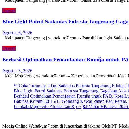
Kabupaten Tangerang | wartakum7.com - Satlantas Polresta Tangera
Daerah
Blue Light Patrol Satlantas Polresta Tangerang Ga
Agustus 6, 2026
Kabupaten Tangerang | wartakum7.com, - Patroli blue light Satlant
Daerah
Berhasil Optimalkan Pemanfaatan Rumija untuk P
Agustus 5, 2026
Kota Mojokerto, wartakum7.com. – Keberhasilan Pemerintah Kota 
Si Caka Turun ke Jalan, Satlantas Polresta Tangerang Edukasi
Blue Light Patrol Satlantas Polresta Tangerang Gagalkan Aks
Berhasil Optimalkan Pemanfaatan Rumija untuk PAD, Kota L
Babinsa Koramil 0815/18 Gondang Kawal Panen Padi Petani, 
Pemkab Mojokerto Alokasikan Rp17,83 Miliar BK Desa 2026 un
Media Online Wartakum7.com di luncurkan di jakarta Oleh PT. Medi