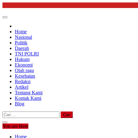
Skip
to
content
Home
Nasional
Politik
Daerah
TNI POLRI
Hukum
Ekonomi
Olah raga
Kesehatan
Redaksi
Artikel
Tentang Kami
Kontak Kami
Blog
Cari
untuk:
You are Here
Home