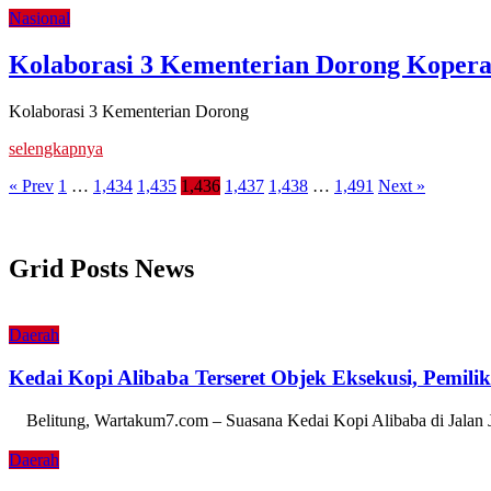
Nasional
Kolaborasi 3 Kementerian Dorong Kope
Kolaborasi 3 Kementerian Dorong
selengkapnya
« Prev
1
…
1,434
1,435
1,436
1,437
1,438
…
1,491
Next »
Grid Posts News
Daerah
Kedai Kopi Alibaba Terseret Objek Eksekusi, Pemili
Belitung, Wartakum7.com – Suasana Kedai Kopi Alibaba di Jalan
Daerah