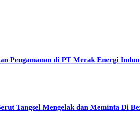
on Gelar Nobar Persib vs Persebaya dan Bagi-Bagi Mot
ang Edukasi Pengendara di Titik Rawan Kecelakaan
kan Pengamanan di PT Merak Energi Indon
erut Tangsel Mengelak dan Meminta Di Ber