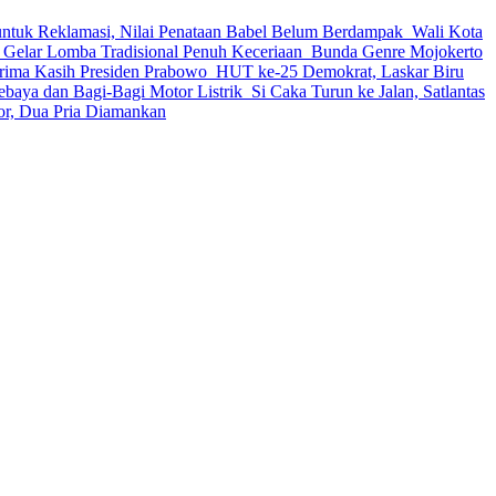
 untuk Reklamasi, Nilai Penataan Babel Belum Berdampak
Wali Kota
 Gelar Lomba Tradisional Penuh Keceriaan
Bunda Genre Mojokerto
rima Kasih Presiden Prabowo
HUT ke-25 Demokrat, Laskar Biru
sebaya dan Bagi-Bagi Motor Listrik
Si Caka Turun ke Jalan, Satlantas
mor, Dua Pria Diamankan