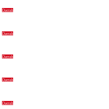
Daerah
Semarak HUT ke-81 RI, Koramil 0815/19 Magersari 
Daerah
Bunda Genre Mojokerto Dorong Generasi Muda Pah
Daerah
Jembatan Perintis Garuda Desa Kedunggede Rampun
Daerah
HUT ke-25 Demokrat, Laskar Biru Belitung Bergera
Daerah