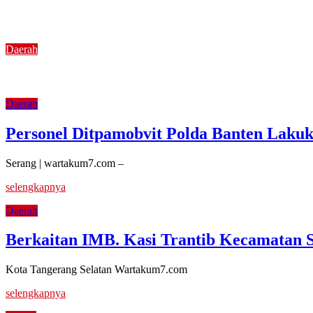
Meriahkan Final Piala Presiden 2026, Polresta Cireb
Daerah
Si Caka Turun ke Jalan, Satlantas Polresta Tanger
Daerah
Personel Ditpamobvit Polda Banten Laku
Serang | wartakum7.com –
selengkapnya
Daerah
Berkaitan IMB. Kasi Trantib Kecamatan S
Kota Tangerang Selatan Wartakum7.com
selengkapnya