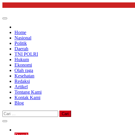
Skip
to
content
Home
Nasional
Politik
Daerah
TNI POLRI
Hukum
Ekonomi
Olah raga
Kesehatan
Redaksi
Artikel
Tentang Kami
Kontak Kami
Blog
Cari
untuk: