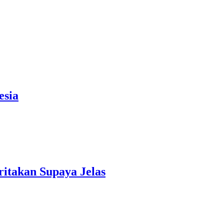
or Listrik
esia
itakan Supaya Jelas