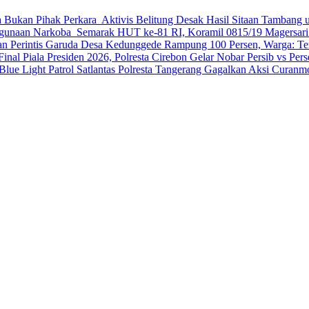
ya Bukan Pihak Perkara
Aktivis Belitung Desak Hasil Sitaan Tambang
ahgunaan Narkoba
Semarak HUT ke-81 RI, Koramil 0815/19 Magersari
an Perintis Garuda Desa Kedunggede Rampung 100 Persen, Warga: Te
inal Piala Presiden 2026, Polresta Cirebon Gelar Nobar Persib vs Per
Blue Light Patrol Satlantas Polresta Tangerang Gagalkan Aksi Curan
k Belitung: Saya Bukan Pihak Perkara
 Reklamasi, Nilai Penataan Babel Belum Berdampak
ran Keluarga Cegah Penyalahgunaan Narkoba