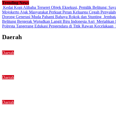
Trending News
Kedai Kopi Alibaba Terseret Objek Eksekusi, Pemilik Belitung: Sa
Mojokerto Ajak Masyarakat Perkuat Peran Keluarga Cegah Penyal
Dorong Generasi Muda Pahami Bahaya Rokok dan Stunting
Jembat
Belitung Bergerak Wujudkan Langit Biru Indonesia Asri
Meriahkan F
Polresta Tangerang Edukasi Pengendara di Titik Rawan Kecelakaan
Daerah
Daerah
Kedai Kopi Alibaba Terseret Objek Eksekusi, Pemili
Daerah
Aktivis Belitung Desak Hasil Sitaan Tambang untuk
Daerah
Wali Kota Mojokerto Ajak Masyarakat Perkuat Pe