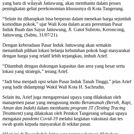
yang baru di wilayah Jatiuwung, akan membantu dalam proses
peningkatan geliat perekonomian khususnya di Kota Tangerang.
“Selain itu diharapkan bisa berperan dalam menekan harga sejumlah
komoditas pokok,” ujar Wali Kota dalam acara peresmian Pasar
Induk Buah dan Sayur Jatiuwung, Jl. Gatot Subroto, Keroncong,
Jatiuwung, (Sabtu, 31/07/21).
Dengan keberadaan Pasar Induk Jatiuwung akan semakin
menambah pilihan lokasi belanja kebutuhan pokok bagi masyarakat
dengan harga yang relatif lebih terjangkau, imbuh Arief.
“Ditambah dengan dukungan kapasitas dan area yang besar serta
lokasi yang strategis,” terang Arief.
“Jadi bisa menjadi opsi selain Pasar Induk Tanah Tinggi,” jelas Arief
yang hadir didampingi Wakil Wali Kota H. Sachrudin.
Selain itu, Arief juga mengapresiasi upaya yang dilakukan oleh
manajemen pasar yang mengusung motto
Beramanah (Bersih, Rapi,
Aman dan Indah)
dalam membantu
program 3T (Testing Tracing
Treatment)
yang dilakukan oleh Pemkot Tangerang sebagai upaya
mengatasi
pandemi Covid-19
melalui kegiatan vaksinasi dan tes
swab gratis kepada masyarakat di sekitar pasar.