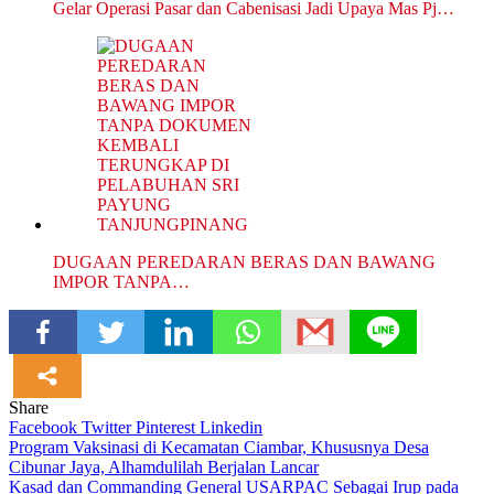
Gelar Operasi Pasar dan Cabenisasi Jadi Upaya Mas Pj…
DUGAAN PEREDARAN BERAS DAN BAWANG
IMPOR TANPA…
Share
Facebook
Twitter
Pinterest
Linkedin
Navigasi
Program Vaksinasi di Kecamatan Ciambar, Khususnya Desa
Cibunar Jaya, Alhamdulilah Berjalan Lancar
pos
Kasad dan Commanding General USARPAC Sebagai Irup pada