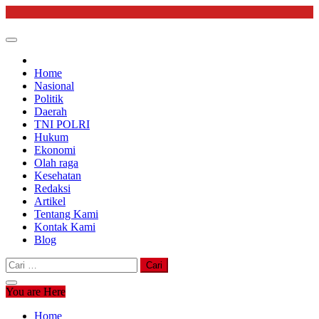
Skip
to
content
Home
Nasional
Politik
Daerah
TNI POLRI
Hukum
Ekonomi
Olah raga
Kesehatan
Redaksi
Artikel
Tentang Kami
Kontak Kami
Blog
Cari
untuk:
You are Here
Home