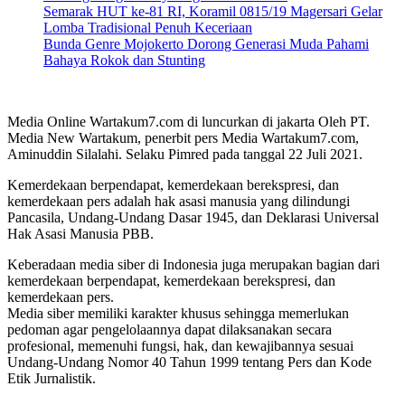
Semarak HUT ke-81 RI, Koramil 0815/19 Magersari Gelar
Lomba Tradisional Penuh Keceriaan
Bunda Genre Mojokerto Dorong Generasi Muda Pahami
Bahaya Rokok dan Stunting
Media Online Wartakum7.com di luncurkan di jakarta Oleh PT.
Media New Wartakum, penerbit pers Media Wartakum7.com,
Aminuddin Silalahi. Selaku Pimred pada tanggal 22 Juli 2021.
Kemerdekaan berpendapat, kemerdekaan berekspresi, dan
kemerdekaan pers adalah hak asasi manusia yang dilindungi
Pancasila, Undang-Undang Dasar 1945, dan Deklarasi Universal
Hak Asasi Manusia PBB.
Keberadaan media siber di Indonesia juga merupakan bagian dari
kemerdekaan berpendapat, kemerdekaan berekspresi, dan
kemerdekaan pers.
Media siber memiliki karakter khusus sehingga memerlukan
pedoman agar pengelolaannya dapat dilaksanakan secara
profesional, memenuhi fungsi, hak, dan kewajibannya sesuai
Undang-Undang Nomor 40 Tahun 1999 tentang Pers dan Kode
Etik Jurnalistik.