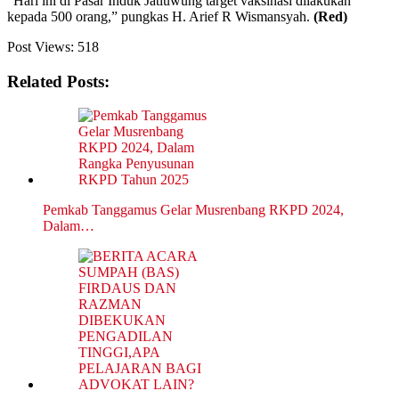
“Hari ini di Pasar Induk Jatiuwung target vaksinasi dilakukan
kepada 500 orang,” pungkas H. Arief R Wismansyah.
(Red)
Post Views:
518
Related Posts:
Pemkab Tanggamus Gelar Musrenbang RKPD 2024,
Dalam…