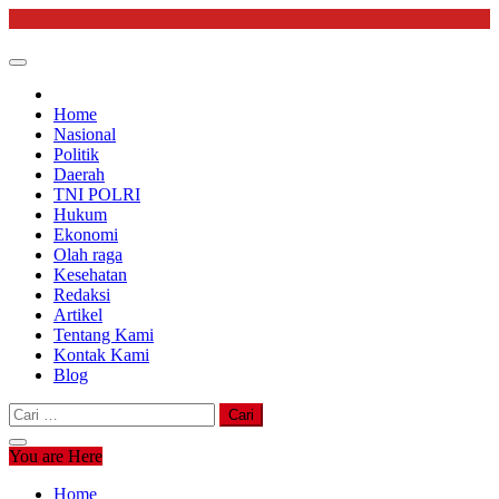
Skip
to
content
Home
Nasional
Politik
Daerah
TNI POLRI
Hukum
Ekonomi
Olah raga
Kesehatan
Redaksi
Artikel
Tentang Kami
Kontak Kami
Blog
Cari
untuk:
You are Here
Home