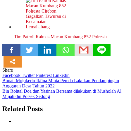
Tim Patroli Raimas Macan Kumbang 852 Polresta…
Share
Facebook
Twitter
Pinterest
Linkedin
Navigasi
Bupati Mojokerto Ikfina Minta Pemda Lakukan Pendampingan
Anggaran Desa Tahun 2022
pos
Bin Rohtal Doa dan Yasinan Bersama dilakukan di Musholah Al
Mujahidin Polsek Sedong
Related Posts