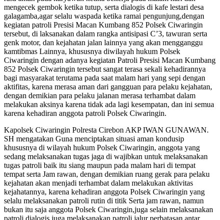
mengecek gembok ketika tutup, serta dialogis di kafe lestari desa
galagamba,agar selalu waspada ketika ramai pengunjung,dengan
kegiatan patroli Presisi Macan Kumbang 852 Polsek Ciwaringin
tersebut, di laksanakan dalam rangka antisipasi C’3, tawuran serta
genk motor, dan kejahatan jalan lainnya yang akan mengganggu
kamtibmas Lainnya, khususnya diwilayah hukum Polsek
Ciwaringin dengan adanya kegiatan Patroli Presisi Macan Kumbang
852 Polsek Ciwaringin tersebut sangat terasa sekali kehadirannya
bagi masyarakat terutama pada saat malam hari yang sepi dengan
aktifitas, karena merasa aman dari gangguan para pelaku kejahatan,
dengan demikian para pelaku jalanan merasa terhambat dalam
melakukan aksinya karena tidak ada lagi kesempatan, dan ini semua
karena kehadiran anggota patroli Polsek Ciwaringin.
Kapolsek Ciwaringin Polresta Cirebon AKP IWAN GUNAWAN.
SH mengatakan Guna menciptakan situasi aman kondusip
khususnya di wilayah hukum Polsek Ciwaringin, anggota yang
sedang melaksanakan tugas jaga di wajibkan untuk melaksanakan
tugas patroli baik itu siang maupun pada malam hari di tempat
tempat serta Jam rawan, dengan demikian ruang gerak para pelaku
kejahatan akan menjadi terhambat dalam melakukan aktivitas
kejahatannya, karena kehadiran anggota Polsek Ciwaringin yang
selalu melaksanakan patroli rutin di titik Serta jam rawan, namun
bukan itu saja anggota Polsek Ciwaringin,juga selain melaksanakan
patroli dialogis juga melaksanakan patroli jalur perbatasan antar