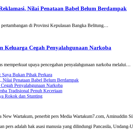
 Reklamasi, Nilai Penataan Babel Belum Berdampak
a pertambangan di Provinsi Kepulauan Bangka Belitung…
ran Keluarga Cegah Penyalahgunaan Narkoba
us memperkuat upaya pencegahan penyalahgunaan narkoba melalui…
g: Saya Bukan Pihak Perkara
i, Nilai Penataan Babel Belum Berdampak
ga Cegah Penyalahgunaan Narkoba
ba Tradisional Penuh Keceriaan
a Rokok dan Stunting
a New Wartakum, penerbit pers Media Wartakum7.com, Aminuddin Silal
n pers adalah hak asasi manusia yang dilindungi Pancasila, Undang-