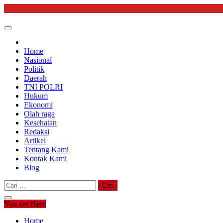
Skip
to
content
Home
Nasional
Politik
Daerah
TNI POLRI
Hukum
Ekonomi
Olah raga
Kesehatan
Redaksi
Artikel
Tentang Kami
Kontak Kami
Blog
Cari
untuk:
You are Here
Home