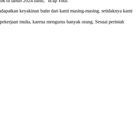
tik di tahun 2024 nanti,” ucap Yudi.
 mendapatkan keyakinan batin dari kami masing-masing, setidaknya kami
 pekerjaan mulia, karena mengurus banyak orang. Sesuai perintah