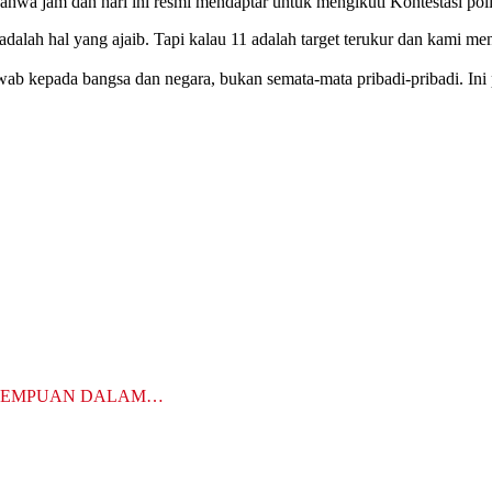
bahwa jam dan hari ini resmi mendaptar untuk mengikuti Kontestasi poli
12 adalah hal yang ajaib. Tapi kalau 11 adalah target terukur dan kami
wab kepada bangsa dan negara, bukan semata-mata pribadi-pribadi. Ini
EREMPUAN DALAM…