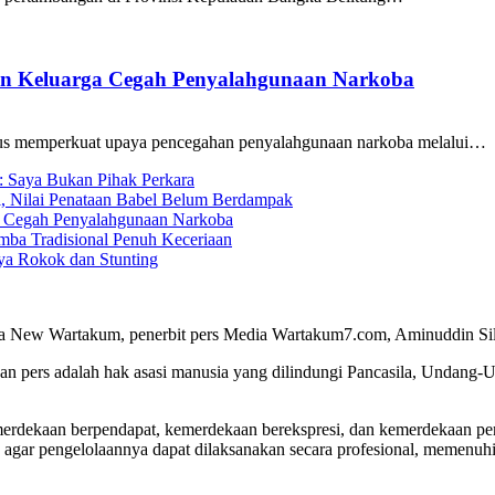
ran Keluarga Cegah Penyalahgunaan Narkoba
us memperkuat upaya pencegahan penyalahgunaan narkoba melalui…
g: Saya Bukan Pihak Perkara
i, Nilai Penataan Babel Belum Berdampak
ga Cegah Penyalahgunaan Narkoba
ba Tradisional Penuh Keceriaan
a Rokok dan Stunting
a New Wartakum, penerbit pers Media Wartakum7.com, Aminuddin Silal
n pers adalah hak asasi manusia yang dilindungi Pancasila, Undang-
merdekaan berpendapat, kemerdekaan berekspresi, dan kemerdekaan per
 agar pengelolaannya dapat dilaksanakan secara profesional, memenu