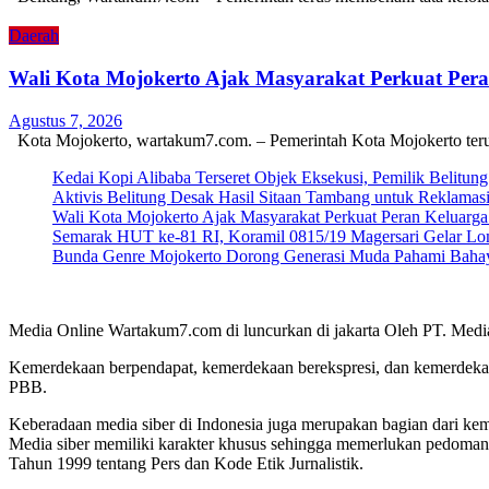
Daerah
Wali Kota Mojokerto Ajak Masyarakat Perkuat Pe
Agustus 7, 2026
Kota Mojokerto, wartakum7.com. – Pemerintah Kota Mojokerto ter
Kedai Kopi Alibaba Terseret Objek Eksekusi, Pemilik Belitun
Aktivis Belitung Desak Hasil Sitaan Tambang untuk Reklamas
Wali Kota Mojokerto Ajak Masyarakat Perkuat Peran Keluar
Semarak HUT ke-81 RI, Koramil 0815/19 Magersari Gelar Lom
Bunda Genre Mojokerto Dorong Generasi Muda Pahami Bahay
Media Online Wartakum7.com di luncurkan di jakarta Oleh PT. Medi
Kemerdekaan berpendapat, kemerdekaan berekspresi, dan kemerdekaa
PBB.
Keberadaan media siber di Indonesia juga merupakan bagian dari ke
Media siber memiliki karakter khusus sehingga memerlukan pedoman
Tahun 1999 tentang Pers dan Kode Etik Jurnalistik.