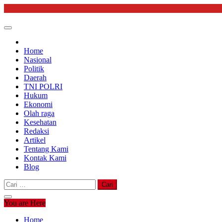
Skip
to
content
Home
Nasional
Politik
Daerah
TNI POLRI
Hukum
Ekonomi
Olah raga
Kesehatan
Redaksi
Artikel
Tentang Kami
Kontak Kami
Blog
Cari
untuk:
You are Here
Home