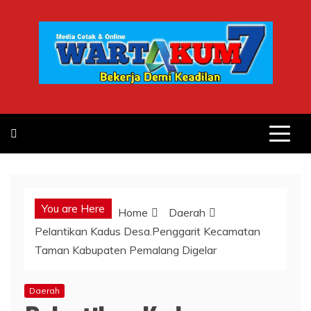
Skip
to
content
You are Here
Home
Daerah
Pelantikan Kadus Desa.Penggarit Kecamatan
Taman Kabupaten Pemalang Digelar
Daerah