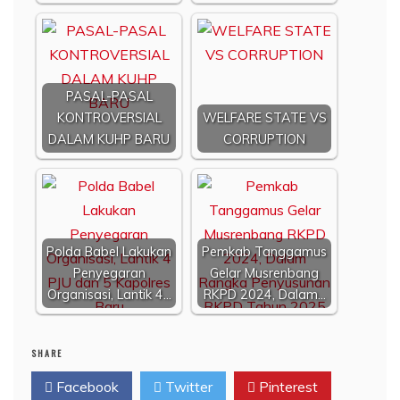
PASAL-PASAL
KONTROVERSIAL
WELFARE STATE VS
DALAM KUHP BARU
CORRUPTION
Polda Babel Lakukan
Pemkab Tanggamus
Penyegaran
Gelar Musrenbang
Organisasi, Lantik 4…
RKPD 2024, Dalam…
SHARE
Facebook
Twitter
Pinterest