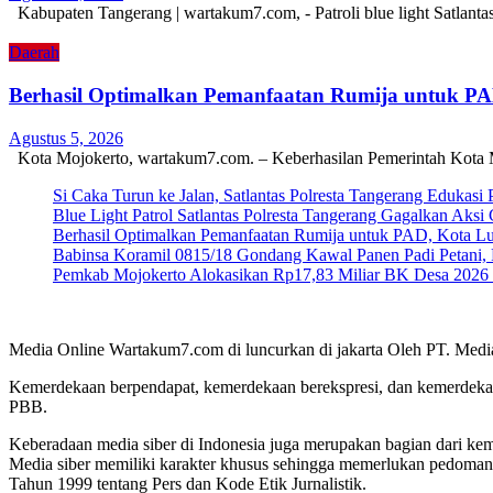
Kabupaten Tangerang | wartakum7.com, - Patroli blue light Satlant
Daerah
Berhasil Optimalkan Pemanfaatan Rumija untuk P
Agustus 5, 2026
Kota Mojokerto, wartakum7.com. – Keberhasilan Pemerintah Kota 
Si Caka Turun ke Jalan, Satlantas Polresta Tangerang Edukasi
Blue Light Patrol Satlantas Polresta Tangerang Gagalkan Aks
Berhasil Optimalkan Pemanfaatan Rumija untuk PAD, Kota L
Babinsa Koramil 0815/18 Gondang Kawal Panen Padi Petani, 
Pemkab Mojokerto Alokasikan Rp17,83 Miliar BK Desa 2026 un
Media Online Wartakum7.com di luncurkan di jakarta Oleh PT. Medi
Kemerdekaan berpendapat, kemerdekaan berekspresi, dan kemerdekaa
PBB.
Keberadaan media siber di Indonesia juga merupakan bagian dari ke
Media siber memiliki karakter khusus sehingga memerlukan pedoman
Tahun 1999 tentang Pers dan Kode Etik Jurnalistik.