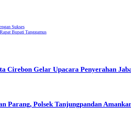
engan Sukses
Rapat Bupati Tanggamus
sta Cirebon Gelar Upacara Penyerahan Ja
 Parang, Polsek Tanjungpandan Amankan 