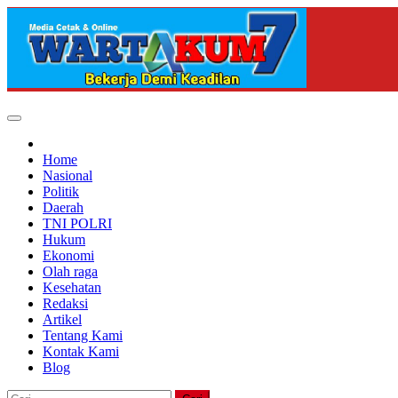
Skip
to
content
Home
Nasional
Politik
Daerah
TNI POLRI
Hukum
Ekonomi
Olah raga
Kesehatan
Redaksi
Artikel
Tentang Kami
Kontak Kami
Blog
Cari