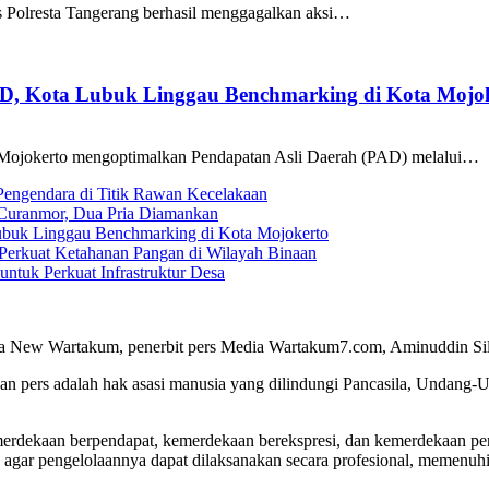
as Polresta Tangerang berhasil menggagalkan aksi…
AD, Kota Lubuk Linggau Benchmarking di Kota Mojo
Mojokerto mengoptimalkan Pendapatan Asli Daerah (PAD) melalui…
 Pengendara di Titik Rawan Kecelakaan
i Curanmor, Dua Pria Diamankan
ubuk Linggau Benchmarking di Kota Mojokerto
Perkuat Ketahanan Pangan di Wilayah Binaan
tuk Perkuat Infrastruktur Desa
a New Wartakum, penerbit pers Media Wartakum7.com, Aminuddin Silal
n pers adalah hak asasi manusia yang dilindungi Pancasila, Undang-
merdekaan berpendapat, kemerdekaan berekspresi, dan kemerdekaan per
 agar pengelolaannya dapat dilaksanakan secara profesional, memenu