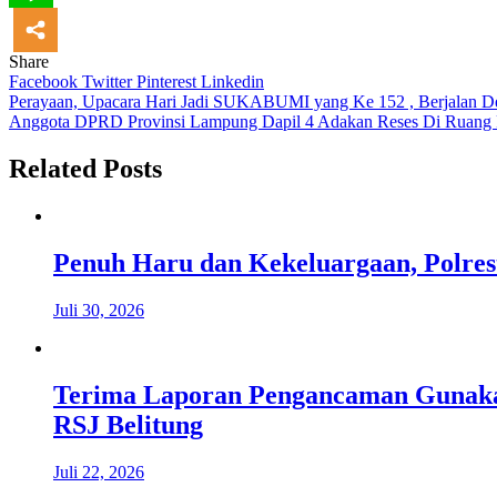
Share
Facebook
Twitter
Pinterest
Linkedin
Navigasi
Perayaan, Upacara Hari Jadi SUKABUMI yang Ke 152 , Berjalan D
Anggota DPRD Provinsi Lampung Dapil 4 Adakan Reses Di Ruang 
pos
Related Posts
Penuh Haru dan Kekeluargaan, Polre
Juli 30, 2026
Terima Laporan Pengancaman Gunakan
RSJ Belitung
Juli 22, 2026