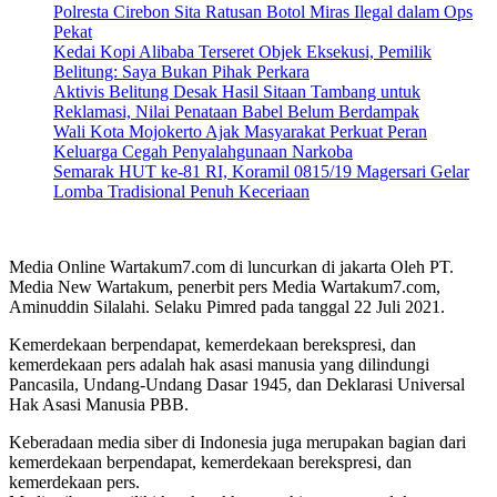
Polresta Cirebon Sita Ratusan Botol Miras Ilegal dalam Ops
Pekat
Kedai Kopi Alibaba Terseret Objek Eksekusi, Pemilik
Belitung: Saya Bukan Pihak Perkara
Aktivis Belitung Desak Hasil Sitaan Tambang untuk
Reklamasi, Nilai Penataan Babel Belum Berdampak
Wali Kota Mojokerto Ajak Masyarakat Perkuat Peran
Keluarga Cegah Penyalahgunaan Narkoba
Semarak HUT ke-81 RI, Koramil 0815/19 Magersari Gelar
Lomba Tradisional Penuh Keceriaan
Media Online Wartakum7.com di luncurkan di jakarta Oleh PT.
Media New Wartakum, penerbit pers Media Wartakum7.com,
Aminuddin Silalahi. Selaku Pimred pada tanggal 22 Juli 2021.
Kemerdekaan berpendapat, kemerdekaan berekspresi, dan
kemerdekaan pers adalah hak asasi manusia yang dilindungi
Pancasila, Undang-Undang Dasar 1945, dan Deklarasi Universal
Hak Asasi Manusia PBB.
Keberadaan media siber di Indonesia juga merupakan bagian dari
kemerdekaan berpendapat, kemerdekaan berekspresi, dan
kemerdekaan pers.