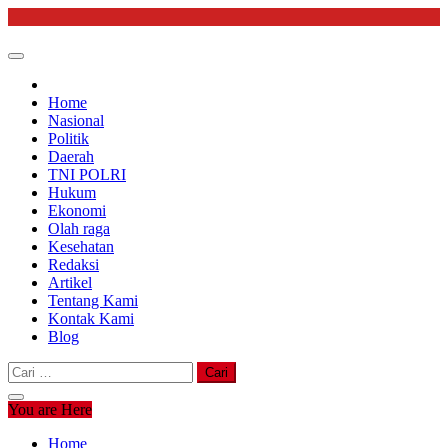
Skip
to
content
Home
Nasional
Politik
Daerah
TNI POLRI
Hukum
Ekonomi
Olah raga
Kesehatan
Redaksi
Artikel
Tentang Kami
Kontak Kami
Blog
Cari
untuk:
You are Here
Home