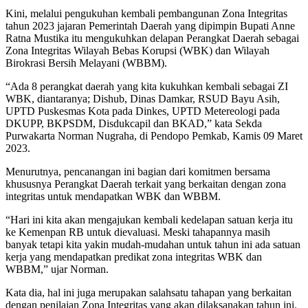
Kini, melalui pengukuhan kembali pembangunan Zona Integritas
tahun 2023 jajaran Pemerintah Daerah yang dipimpin Bupati Anne
Ratna Mustika itu mengukuhkan delapan Perangkat Daerah sebagai
Zona Integritas Wilayah Bebas Korupsi (WBK) dan Wilayah
Birokrasi Bersih Melayani (WBBM).
“Ada 8 perangkat daerah yang kita kukuhkan kembali sebagai ZI
WBK, diantaranya; Dishub, Dinas Damkar, RSUD Bayu Asih,
UPTD Puskesmas Kota pada Dinkes, UPTD Metereologi pada
DKUPP, BKPSDM, Disdukcapil dan BKAD,” kata Sekda
Purwakarta Norman Nugraha, di Pendopo Pemkab, Kamis 09 Maret
2023.
Menurutnya, pencanangan ini bagian dari komitmen bersama
khususnya Perangkat Daerah terkait yang berkaitan dengan zona
integritas untuk mendapatkan WBK dan WBBM.
“Hari ini kita akan mengajukan kembali kedelapan satuan kerja itu
ke Kemenpan RB untuk dievaluasi. Meski tahapannya masih
banyak tetapi kita yakin mudah-mudahan untuk tahun ini ada satuan
kerja yang mendapatkan predikat zona integritas WBK dan
WBBM,” ujar Norman.
Kata dia, hal ini juga merupakan salahsatu tahapan yang berkaitan
dengan penilaian Zona Integritas yang akan dilaksanakan tahun ini.