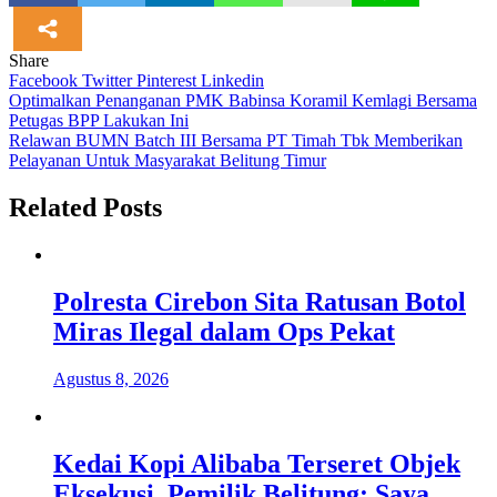
Share
Facebook
Twitter
Pinterest
Linkedin
Navigasi
Optimalkan Penanganan PMK Babinsa Koramil Kemlagi Bersama
Petugas BPP Lakukan Ini
pos
Relawan BUMN Batch III Bersama PT Timah Tbk Memberikan
Pelayanan Untuk Masyarakat Belitung Timur
Related Posts
Polresta Cirebon Sita Ratusan Botol
Miras Ilegal dalam Ops Pekat
Agustus 8, 2026
Kedai Kopi Alibaba Terseret Objek
Eksekusi, Pemilik Belitung: Saya