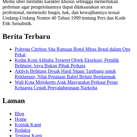
Media siber memiliki karakter khusus sehingga memerlukan
pedoman agar pengelolaannya dapat dilaksanakan secara
profesional, memenuhi fungsi, hak, dan kewajibannya sesuai
Undang-Undang Nomor 40 Tahun 1999 tentang Pers dan Kode
Etik Jurnalistik.
Berita Terbaru
Polresta Cirebon Sita Ratusan Botol Miras Ilegal dalam Ops
Pekat
Kedai Kopi Alibaba Terseret Objek Eksekusi, Pemilik
Belitung: Saya Bukan Pihak Perkara
Aktivis Belitung Desak Hasil Sitaan Tambang untuk
Reklamasi, Nilai Penataan Babel Belum Berdampak
Wali Kota Mojokerto Ajak Masyarakat Perkuat Peran
Keluarga Cegah Penyalahgunaan Narkoba
Laman
Blog
Home
Kontak Kami
Redaksi
Tentang Kami