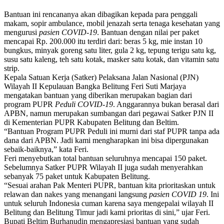
Bantuan ini rencananya akan dibagikan kepada para penggali
makam, sopir ambulance, mobil jenazah serta tenaga kesehatan yang
mengurusi
pasien COVID-19
. Bantuan dengan nilai per paket
mencapai Rp. 200.000 itu terdiri dari: beras 5 kg, mie instan 10
bungkus, minyak goreng satu liter, gula 2 kg, tepung terigu satu kg,
susu satu kaleng, teh satu kotak, masker satu kotak, dan vitamin satu
strip.
Kepala Satuan Kerja (Satker) Pelaksana Jalan Nasional (PJN)
Wilayah II Kepulauan Bangka Belitung Feri Suti Marjaya
mengatakan bantuan yang diberikan merupakan bagian dari
program PUPR
Peduli COVID-19
. Anggarannya bukan berasal dari
APBN, namun merupakan sumbangan dari pegawai Satker PJN II
di Kementerian PUPR Kabupaten Belitung dan Beltim.
“Bantuan Program PUPR Peduli ini murni dari staf PUPR tanpa ada
dana dari APBN. Jadi kami mengharapkan ini bisa dipergunakan
sebaik-baiknya,” kata Feri.
Feri menyebutkan total bantuan seluruhnya mencapai 150 paket.
Sebelumnya Satker PUPR Wilayah II juga sudah menyerahkan
sebanyak 75 paket untuk Kabupaten Belitung.
“Sesuai arahan Pak Menteri PUPR, bantuan kita prioritaskan untuk
relawan dan nakes yang menangani langsung
pasien COVID 19
. Ini
untuk seluruh Indonesia cuman karena saya mengepalai wilayah II
Belitung dan Belitung Timur jadi kami prioritas di sini,” ujar Feri.
Bupati Beltim Burhanudin mengapresiasi bantuan yang sudah