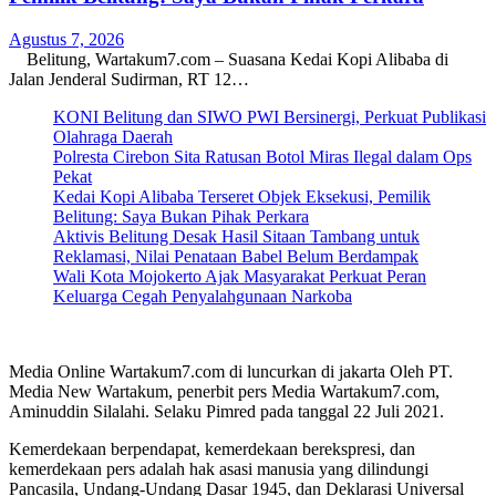
Agustus 7, 2026
Belitung, Wartakum7.com – Suasana Kedai Kopi Alibaba di
Jalan Jenderal Sudirman, RT 12…
KONI Belitung dan SIWO PWI Bersinergi, Perkuat Publikasi
Olahraga Daerah
Polresta Cirebon Sita Ratusan Botol Miras Ilegal dalam Ops
Pekat
Kedai Kopi Alibaba Terseret Objek Eksekusi, Pemilik
Belitung: Saya Bukan Pihak Perkara
Aktivis Belitung Desak Hasil Sitaan Tambang untuk
Reklamasi, Nilai Penataan Babel Belum Berdampak
Wali Kota Mojokerto Ajak Masyarakat Perkuat Peran
Keluarga Cegah Penyalahgunaan Narkoba
Media Online Wartakum7.com di luncurkan di jakarta Oleh PT.
Media New Wartakum, penerbit pers Media Wartakum7.com,
Aminuddin Silalahi. Selaku Pimred pada tanggal 22 Juli 2021.
Kemerdekaan berpendapat, kemerdekaan berekspresi, dan
kemerdekaan pers adalah hak asasi manusia yang dilindungi
Pancasila, Undang-Undang Dasar 1945, dan Deklarasi Universal