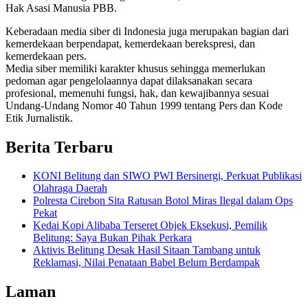
Hak Asasi Manusia PBB.
Keberadaan media siber di Indonesia juga merupakan bagian dari
kemerdekaan berpendapat, kemerdekaan berekspresi, dan
kemerdekaan pers.
Media siber memiliki karakter khusus sehingga memerlukan
pedoman agar pengelolaannya dapat dilaksanakan secara
profesional, memenuhi fungsi, hak, dan kewajibannya sesuai
Undang-Undang Nomor 40 Tahun 1999 tentang Pers dan Kode
Etik Jurnalistik.
Berita Terbaru
KONI Belitung dan SIWO PWI Bersinergi, Perkuat Publikasi
Olahraga Daerah
Polresta Cirebon Sita Ratusan Botol Miras Ilegal dalam Ops
Pekat
Kedai Kopi Alibaba Terseret Objek Eksekusi, Pemilik
Belitung: Saya Bukan Pihak Perkara
Aktivis Belitung Desak Hasil Sitaan Tambang untuk
Reklamasi, Nilai Penataan Babel Belum Berdampak
Laman