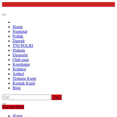
Skip
to
content
Home
Nasional
Politik
Daerah
TNI POLRI
Hukum
Ekonomi
Olah raga
Kesehatan
Redaksi
Artikel
Tentang Kami
Kontak Kami
Blog
Cari
untuk:
You are Here
Home