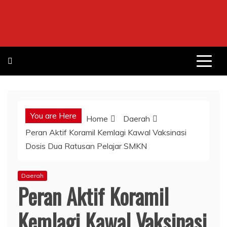
Skip
to
content
You are Here
Home
Daerah
Peran Aktif Koramil Kemlagi Kawal Vaksinasi
Dosis Dua Ratusan Pelajar SMKN
Daerah
Peran Aktif Koramil
Kemlagi Kawal Vaksinasi