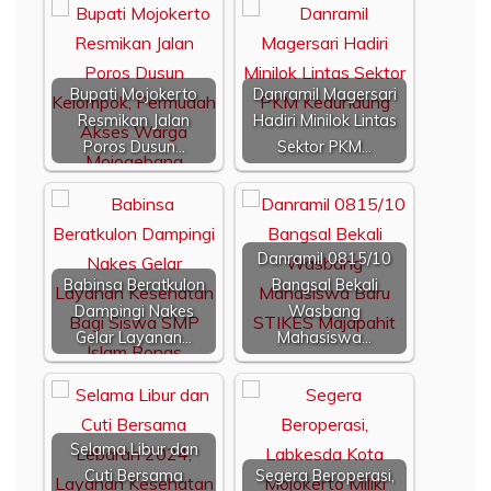
Bupati Mojokerto
Danramil Magersari
Resmikan Jalan
Hadiri Minilok Lintas
Poros Dusun…
Sektor PKM…
Danramil 0815/10
Babinsa Beratkulon
Bangsal Bekali
Dampingi Nakes
Wasbang
Gelar Layanan…
Mahasiswa…
Selama Libur dan
Cuti Bersama
Segera Beroperasi,