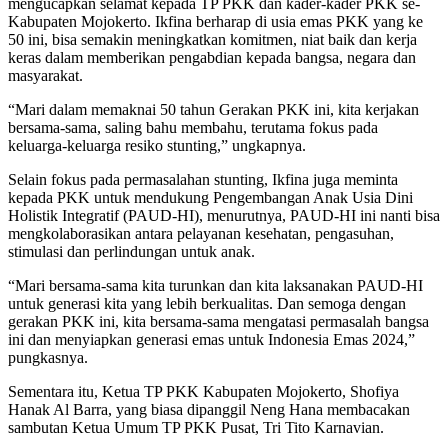
mengucapkan selamat kepada TP PKK dan kader-kader PKK se-
Kabupaten Mojokerto. Ikfina berharap di usia emas PKK yang ke
50 ini, bisa semakin meningkatkan komitmen, niat baik dan kerja
keras dalam memberikan pengabdian kepada bangsa, negara dan
masyarakat.
“Mari dalam memaknai 50 tahun Gerakan PKK ini, kita kerjakan
bersama-sama, saling bahu membahu, terutama fokus pada
keluarga-keluarga resiko stunting,” ungkapnya.
Selain fokus pada permasalahan stunting, Ikfina juga meminta
kepada PKK untuk mendukung Pengembangan Anak Usia Dini
Holistik Integratif (PAUD-HI), menurutnya, PAUD-HI ini nanti bisa
mengkolaborasikan antara pelayanan kesehatan, pengasuhan,
stimulasi dan perlindungan untuk anak.
“Mari bersama-sama kita turunkan dan kita laksanakan PAUD-HI
untuk generasi kita yang lebih berkualitas. Dan semoga dengan
gerakan PKK ini, kita bersama-sama mengatasi permasalah bangsa
ini dan menyiapkan generasi emas untuk Indonesia Emas 2024,”
pungkasnya.
Sementara itu, Ketua TP PKK Kabupaten Mojokerto, Shofiya
Hanak Al Barra, yang biasa dipanggil Neng Hana membacakan
sambutan Ketua Umum TP PKK Pusat, Tri Tito Karnavian.