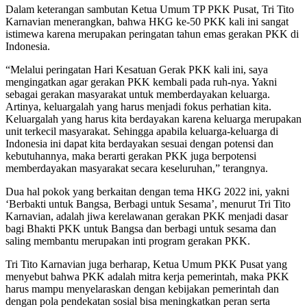
Dalam keterangan sambutan Ketua Umum TP PKK Pusat, Tri Tito
Karnavian menerangkan, bahwa HKG ke-50 PKK kali ini sangat
istimewa karena merupakan peringatan tahun emas gerakan PKK di
Indonesia.
“Melalui peringatan Hari Kesatuan Gerak PKK kali ini, saya
mengingatkan agar gerakan PKK kembali pada ruh-nya. Yakni
sebagai gerakan masyarakat untuk memberdayakan keluarga.
Artinya, keluargalah yang harus menjadi fokus perhatian kita.
Keluargalah yang harus kita berdayakan karena keluarga merupakan
unit terkecil masyarakat. Sehingga apabila keluarga-keluarga di
Indonesia ini dapat kita berdayakan sesuai dengan potensi dan
kebutuhannya, maka berarti gerakan PKK juga berpotensi
memberdayakan masyarakat secara keseluruhan,” terangnya.
Dua hal pokok yang berkaitan dengan tema HKG 2022 ini, yakni
‘Berbakti untuk Bangsa, Berbagi untuk Sesama’, menurut Tri Tito
Karnavian, adalah jiwa kerelawanan gerakan PKK menjadi dasar
bagi Bhakti PKK untuk Bangsa dan berbagi untuk sesama dan
saling membantu merupakan inti program gerakan PKK.
Tri Tito Karnavian juga berharap, Ketua Umum PKK Pusat yang
menyebut bahwa PKK adalah mitra kerja pemerintah, maka PKK
harus mampu menyelaraskan dengan kebijakan pemerintah dan
dengan pola pendekatan sosial bisa meningkatkan peran serta