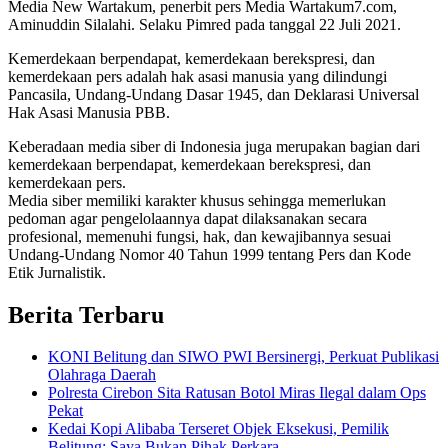
Media New Wartakum, penerbit pers Media Wartakum7.com,
Aminuddin Silalahi. Selaku Pimred pada tanggal 22 Juli 2021.
Kemerdekaan berpendapat, kemerdekaan berekspresi, dan
kemerdekaan pers adalah hak asasi manusia yang dilindungi
Pancasila, Undang-Undang Dasar 1945, dan Deklarasi Universal
Hak Asasi Manusia PBB.
Keberadaan media siber di Indonesia juga merupakan bagian dari
kemerdekaan berpendapat, kemerdekaan berekspresi, dan
kemerdekaan pers.
Media siber memiliki karakter khusus sehingga memerlukan
pedoman agar pengelolaannya dapat dilaksanakan secara
profesional, memenuhi fungsi, hak, dan kewajibannya sesuai
Undang-Undang Nomor 40 Tahun 1999 tentang Pers dan Kode
Etik Jurnalistik.
Berita Terbaru
KONI Belitung dan SIWO PWI Bersinergi, Perkuat Publikasi
Olahraga Daerah
Polresta Cirebon Sita Ratusan Botol Miras Ilegal dalam Ops
Pekat
Kedai Kopi Alibaba Terseret Objek Eksekusi, Pemilik
Belitung: Saya Bukan Pihak Perkara