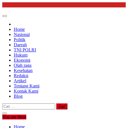
Skip
to
content
Home
Nasional
Politik
Daerah
TNI POLRI
Hukum
Ekonomi
Olah raga
Kesehatan
Redaksi
Artikel
Tentang Kami
Kontak Kami
Blog
Cari
untuk:
You are Here
Home