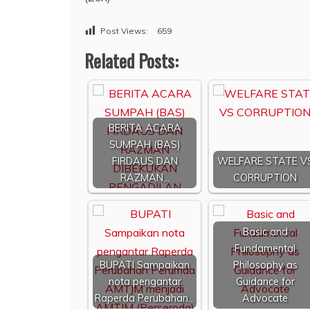
Post Views:
659
Related Posts:
BERITA ACARA
SUMPAH (BAS)
FIRDAUS DAN
WELFARE STATE V
RAZMAN…
CORRUPTION
Basic and
Fundamental
BUPATI Sampaikan
Philosophy as
nota pengantar
Guidance for
Raperda Perubahan…
Advocate