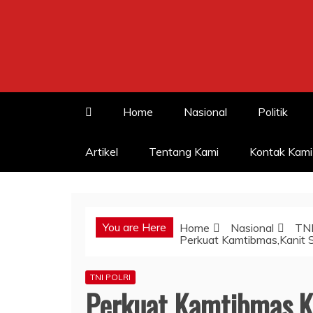
Skip
to
content
Home
Nasional
Politik
Artikel
Tentang Kami
Kontak Kami
You are Here
Home
Nasional
TNI
Perkuat Kamtibmas,Kanit S
TNI POLRI
Perkuat Kamtibmas,K