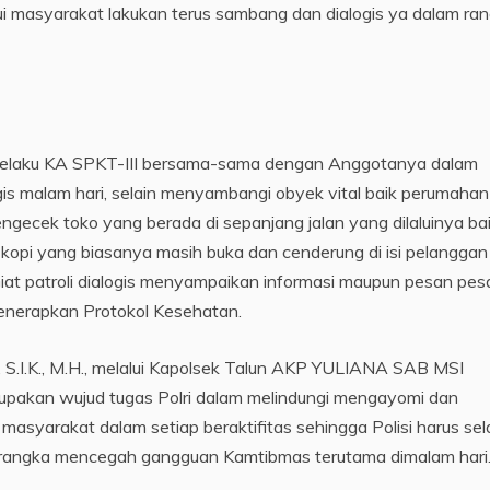
i masyarakat lakukan terus sambang dan dialogis ya dalam ra
on selaku KA SPKT-III bersama-sama dengan Anggotanya dalam
gis malam hari, selain menyambangi obyek vital baik perumahan
gecek toko yang berada di sepanjang jalan yang dilaluinya ba
opi yang biasanya masih buka dan cenderung di isi pelanggan
iat patroli dialogis menyampaikan informasi maupun pesan pes
enerapkan Protokol Kesehatan.
, S.I.K., M.H., melalui Kapolsek Talun AKP YULIANA SAB MSI
pakan wujud tugas Polri dalam melindungi mengayomi dan
syarakat dalam setiap beraktifitas sehingga Polisi harus sel
m rangka mencegah gangguan Kamtibmas terutama dimalam hari