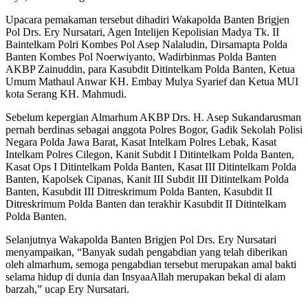
Upacara pemakaman tersebut dihadiri Wakapolda Banten Brigjen
Pol Drs. Ery Nursatari, Agen Intelijen Kepolisian Madya Tk. II
Baintelkam Polri Kombes Pol Asep Nalaludin, Dirsamapta Polda
Banten Kombes Pol Noerwiyanto, Wadirbinmas Polda Banten
AKBP Zainuddin, para Kasubdit Ditintelkam Polda Banten, Ketua
Umum Mathaul Anwar KH. Embay Mulya Syarief dan Ketua MUI
kota Serang KH. Mahmudi.
Sebelum kepergian Almarhum AKBP Drs. H. Asep Sukandarusman
pernah berdinas sebagai anggota Polres Bogor, Gadik Sekolah Polisi
Negara Polda Jawa Barat, Kasat Intelkam Polres Lebak, Kasat
Intelkam Polres Cilegon, Kanit Subdit I Ditintelkam Polda Banten,
Kasat Ops I Ditintelkam Polda Banten, Kasat III Ditintelkam Polda
Banten, Kapolsek Cipanas, Kanit III Subdit III Ditintelkam Polda
Banten, Kasubdit III Ditreskrimum Polda Banten, Kasubdit II
Ditreskrimum Polda Banten dan terakhir Kasubdit II Ditintelkam
Polda Banten.
Selanjutnya Wakapolda Banten Brigjen Pol Drs. Ery Nursatari
menyampaikan, “Banyak sudah pengabdian yang telah diberikan
oleh almarhum, semoga pengabdian tersebut merupakan amal bakti
selama hidup di dunia dan InsyaaAllah merupakan bekal di alam
barzah,” ucap Ery Nursatari.