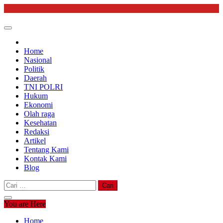
Skip
to
content
Home
Nasional
Politik
Daerah
TNI POLRI
Hukum
Ekonomi
Olah raga
Kesehatan
Redaksi
Artikel
Tentang Kami
Kontak Kami
Blog
Cari
untuk:
You are Here
Home