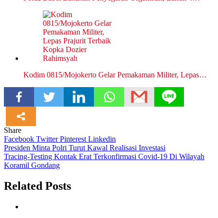
Kodim 0815/Mojokerto Gelar Pemakaman Militer, Lepas…
Share
Facebook
Twitter
Pinterest
Linkedin
Navigasi
Presiden Minta Polri Turut Kawal Realisasi Investasi
Tracing-Testing Kontak Erat Terkonfirmasi Covid-19 Di Wilayah
pos
Koramil Gondang
Related Posts