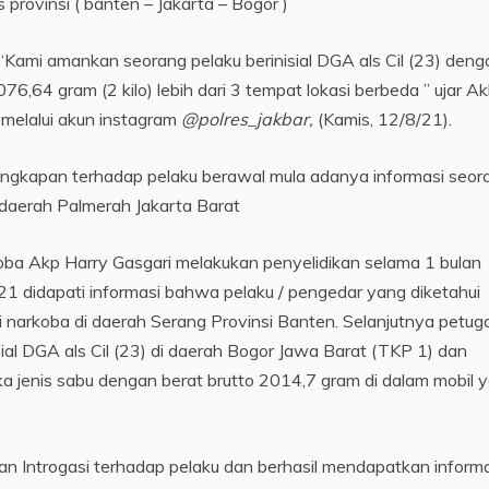
s provinsi ( banten – Jakarta – Bogor )
“Kami amankan seorang pelaku berinisial DGA als Cil (23) deng
76,64 gram (2 kilo) lebih dari 3 tempat lokasi berbeda ” ujar A
melalui akun instagram
@polres_jakbar,
(Kamis, 12/8/21).
ngkapan terhadap pelaku berawal mula adanya informasi seor
 daerah Palmerah Jakarta Barat
oba Akp Harry Gasgari melakukan penyelidikan selama 1 bulan
21 didapati informasi bahwa pelaku / pengedar yang diketahui
si narkoba di daerah Serang Provinsi Banten. Selanjutnya petug
al DGA als Cil (23) di daerah Bogor Jawa Barat (TKP 1) dan
a jenis sabu dengan berat brutto 2014,7 gram di dalam mobil 
kan Introgasi terhadap pelaku dan berhasil mendapatkan inform