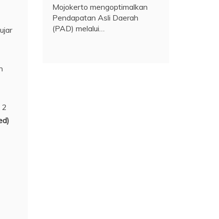
Mojokerto mengoptimalkan
Pendapatan Asli Daerah
(PAD) melalui…
ujar
n
 2
ed)