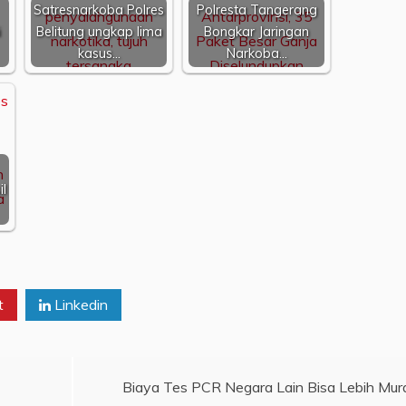
Satresnarkoba Polres
Polresta Tangerang
i
Belitung ungkap lima
Bongkar Jaringan
kasus…
Narkoba…
il
t
Linkedin
Biaya Tes PCR Negara Lain Bisa Lebih Mur