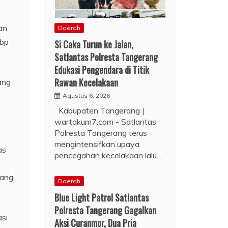
an
Daerah
kbp
Si Caka Turun ke Jalan,
Satlantas Polresta Tangerang
Edukasi Pengendara di Titik
Rawan Kecelakaan
ang
Agustus 6, 2026
Kabupaten Tangerang |
wartakum7.com - Satlantas
Polresta Tangerang terus
mengintensifkan upaya
as
pencegahan kecelakaan lalu…
yang
Daerah
Blue Light Patrol Satlantas
Polresta Tangerang Gagalkan
asi
Aksi Curanmor, Dua Pria