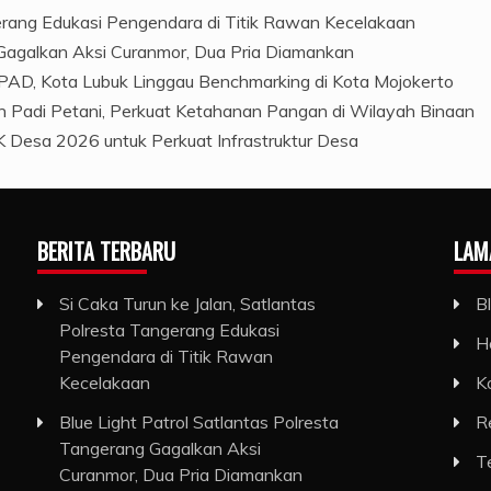
gerang Edukasi Pengendara di Titik Rawan Kecelakaan
 Gagalkan Aksi Curanmor, Dua Pria Diamankan
PAD, Kota Lubuk Linggau Benchmarking di Kota Mojokerto
 Padi Petani, Perkuat Ketahanan Pangan di Wilayah Binaan
 Desa 2026 untuk Perkuat Infrastruktur Desa
BERITA TERBARU
LAM
Si Caka Turun ke Jalan, Satlantas
B
Polresta Tangerang Edukasi
H
Pengendara di Titik Rawan
Kecelakaan
K
Blue Light Patrol Satlantas Polresta
R
Tangerang Gagalkan Aksi
T
Curanmor, Dua Pria Diamankan