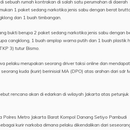
 di sebuah rumah kontrakan di salah satu perumahan di daerah
ukan 1 paket sedang narkotika jenis sabu dengan berat brutt
ngklong dan 1 buah timbangan.
g bukti berupa 2 paket sedang narkotika jenis sabu dengan b
rupa cangklong, 1 buah amplop warna putih dan 1 buah plastik 
 TKP 3) tutur Bismo.
ahwa pelaku merupakan seorang driver taksi online dan mendapa
i seorang kuda (kurir) berinisial MA (DPO) atas arahan dari sdr 
ut rencana akan di edarkan di wilayah Jakarta atas petunjuk 
Polres Metro Jakarta Barat Kompol Danang Setiyo Pambudi
ebagai kurir narkoba dimana pelaku dikendalikan dari seseoran