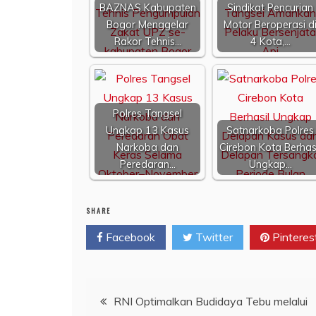
BAZNAS Kabupaten
Sindikat Pencurian
Bogor Menggelar
Motor Beroperasi d
Rakor Tehnis…
4 Kota,…
Polres Tangsel
Ungkap 13 Kasus
Satnarkoba Polres
Narkoba dan
Cirebon Kota Berhas
Peredaran…
Ungkap…
SHARE
Facebook
Twitter
Pinteres
Navigasi
RNI Optimalkan Budidaya Tebu melalui