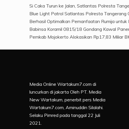
Si Caka Turun ke Jalan, Satlantas Polresta Tan
Blue Light Patrol Satlantas Polresta Tangerang
Berhasil Optimalkan Pemanfaatan Rumija untuk 
Babinsa Koramil 0815/18 Gondang Kawal Panen
Pemkab Mojokerto Alokasikan Rp17,83 Miliar BK
Media Online Wartakum7.com di
luncurkan di jakarta Oleh PT. Media
New Wartakum, penerbit pers Media
Wartakum7.com, Aminuddin Silalahi.
Selaku Pimred pada tanggal 22 Juli
2021.