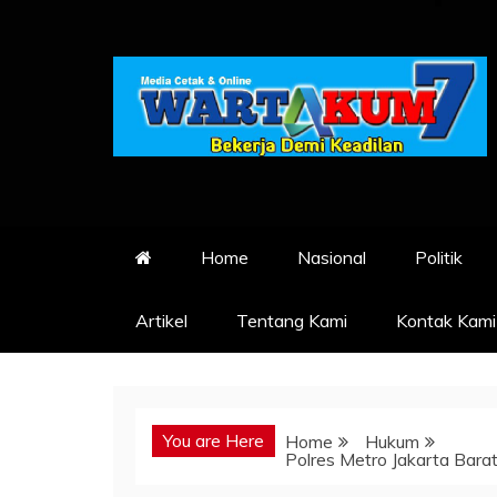
Skip
to
content
Home
Nasional
Politik
Artikel
Tentang Kami
Kontak Kami
You are Here
Home
Hukum
Polres Metro Jakarta Barat