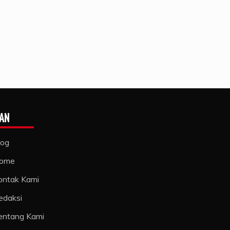
AN
log
ome
ontak Kami
edaksi
entang Kami