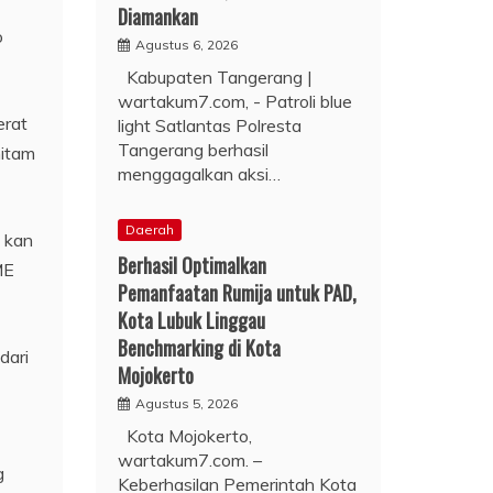
Diamankan
o
Agustus 6, 2026
Kabupaten Tangerang |
wartakum7.com, - Patroli blue
erat
light Satlantas Polresta
Tangerang berhasil
hitam
menggagalkan aksi…
Daerah
t kan
Berhasil Optimalkan
ME
Pemanfaatan Rumija untuk PAD,
Kota Lubuk Linggau
Benchmarking di Kota
dari
Mojokerto
Agustus 5, 2026
Kota Mojokerto,
wartakum7.com. –
g
Keberhasilan Pemerintah Kota