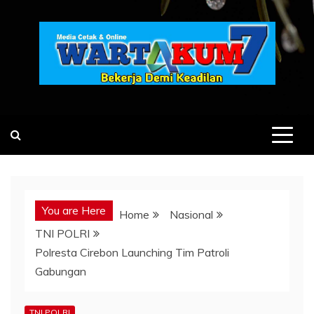
Skip
to
content
You are Here
Home
Nasional
TNI POLRI
Polresta Cirebon Launching Tim Patroli
Gabungan
TNI POLRI