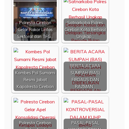
Polresta Cirebon
Satnarkoba Polres
Gelar Rakor Lintas
Cirebon Kota Berhasil
Sektoral dan TFG…
Ungkap…
BERITA ACARA
Kombes Pol Sumarni
SUMPAH (BAS)
Resmi Jabat
FIRDAUS DAN
Kapolresta Cirebon
RAZMAN…
Polresta Cirebon
PASAL-PASAL