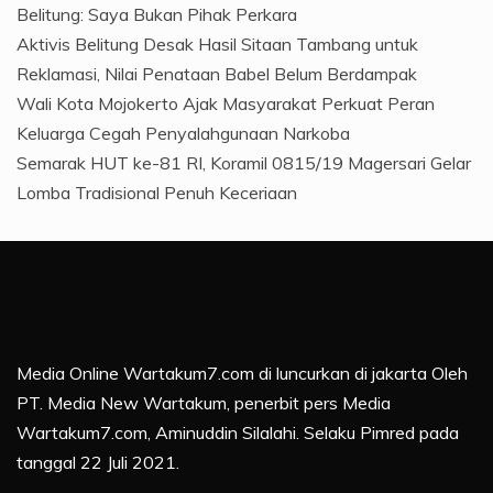
Belitung: Saya Bukan Pihak Perkara
Aktivis Belitung Desak Hasil Sitaan Tambang untuk
Reklamasi, Nilai Penataan Babel Belum Berdampak
Wali Kota Mojokerto Ajak Masyarakat Perkuat Peran
Keluarga Cegah Penyalahgunaan Narkoba
Semarak HUT ke-81 RI, Koramil 0815/19 Magersari Gelar
Lomba Tradisional Penuh Keceriaan
Media Online Wartakum7.com di luncurkan di jakarta Oleh
PT. Media New Wartakum, penerbit pers Media
Wartakum7.com, Aminuddin Silalahi. Selaku Pimred pada
tanggal 22 Juli 2021.