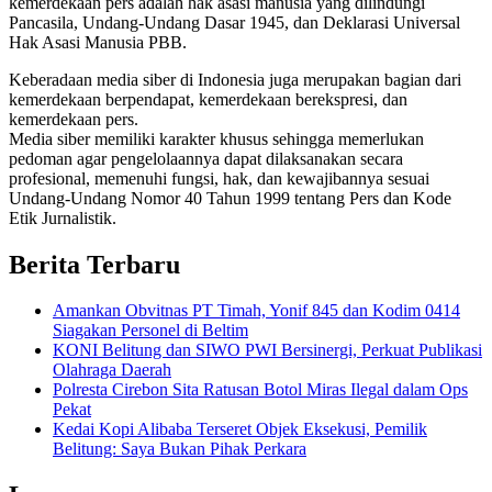
kemerdekaan pers adalah hak asasi manusia yang dilindungi
Pancasila, Undang-Undang Dasar 1945, dan Deklarasi Universal
Hak Asasi Manusia PBB.
Keberadaan media siber di Indonesia juga merupakan bagian dari
kemerdekaan berpendapat, kemerdekaan berekspresi, dan
kemerdekaan pers.
Media siber memiliki karakter khusus sehingga memerlukan
pedoman agar pengelolaannya dapat dilaksanakan secara
profesional, memenuhi fungsi, hak, dan kewajibannya sesuai
Undang-Undang Nomor 40 Tahun 1999 tentang Pers dan Kode
Etik Jurnalistik.
Berita Terbaru
Amankan Obvitnas PT Timah, Yonif 845 dan Kodim 0414
Siagakan Personel di Beltim
KONI Belitung dan SIWO PWI Bersinergi, Perkuat Publikasi
Olahraga Daerah
Polresta Cirebon Sita Ratusan Botol Miras Ilegal dalam Ops
Pekat
Kedai Kopi Alibaba Terseret Objek Eksekusi, Pemilik
Belitung: Saya Bukan Pihak Perkara