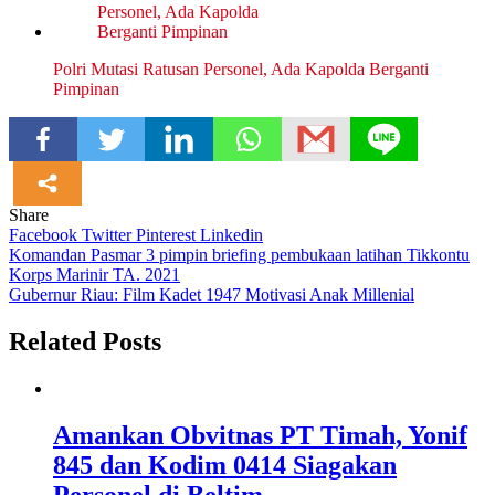
Polri Mutasi Ratusan Personel, Ada Kapolda Berganti
Pimpinan
Share
Facebook
Twitter
Pinterest
Linkedin
Navigasi
Komandan Pasmar 3 pimpin briefing pembukaan latihan Tikkontu
Korps Marinir TA. 2021
pos
Gubernur Riau: Film Kadet 1947 Motivasi Anak Millenial
Related Posts
Amankan Obvitnas PT Timah, Yonif
845 dan Kodim 0414 Siagakan
Personel di Beltim