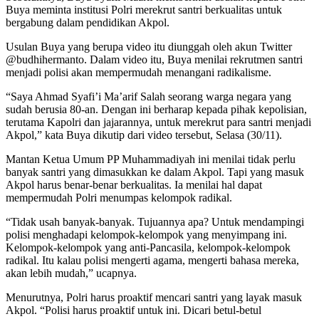
Buya meminta institusi Polri merekrut santri berkualitas untuk
bergabung dalam pendidikan Akpol.
Usulan Buya yang berupa video itu diunggah oleh akun Twitter
@budhihermanto. Dalam video itu, Buya menilai rekrutmen santri
menjadi polisi akan mempermudah menangani radikalisme.
“Saya Ahmad Syafi’i Ma’arif Salah seorang warga negara yang
sudah berusia 80-an. Dengan ini berharap kepada pihak kepolisian,
terutama Kapolri dan jajarannya, untuk merekrut para santri menjadi
Akpol,” kata Buya dikutip dari video tersebut, Selasa (30/11).
Mantan Ketua Umum PP Muhammadiyah ini menilai tidak perlu
banyak santri yang dimasukkan ke dalam Akpol. Tapi yang masuk
Akpol harus benar-benar berkualitas. Ia menilai hal dapat
mempermudah Polri menumpas kelompok radikal.
“Tidak usah banyak-banyak. Tujuannya apa? Untuk mendampingi
polisi menghadapi kelompok-kelompok yang menyimpang ini.
Kelompok-kelompok yang anti-Pancasila, kelompok-kelompok
radikal. Itu kalau polisi mengerti agama, mengerti bahasa mereka,
akan lebih mudah,” ucapnya.
Menurutnya, Polri harus proaktif mencari santri yang layak masuk
Akpol. “Polisi harus proaktif untuk ini. Dicari betul-betul