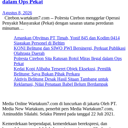
dalam Ops Pekat
Agustus 8, 2026
Cirebon.wartakum7.com -- Polresta Cirebon menggelar Operasi
Penyakit Masyarakat (Pekat) dengan sasaran utama peredaran
minuman…
Amankan Obvitnas PT Timah, Yonif 845 dan Kodim 0414
Siagakan Personel di Beltim
KONI Belitung dan SIWO PWI Bersinergi, Perkuat Publikasi
Olahraga Daerah
Polresta Cirebon Sita Ratusan Botol Miras Ilegal dalam Ops
Pekat
Kedai Kopi Alibaba Terseret Objek Eksekusi, Pemilik
Belitung: Saya Bukan Pihak Perkara
Aktivis Belitung Desak Hasil Sitaan Tambang untuk
Reklamasi, Nilai Penataan Babel Belum Berdampak
Media Online Wartakum7.com di luncurkan di jakarta Oleh PT.
Media New Wartakum, penerbit pers Media Wartakum7.com,
Aminuddin Silalahi. Selaku Pimred pada tanggal 22 Juli 2021.
Kemerdekaan berpendapat, kemerdekaan berekspresi, dan