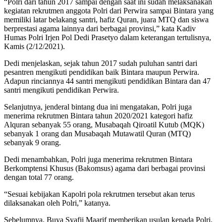
“Polri dari tahun 2017 sampai dengan saat ini sudah melaksanakan
kegiatan rekrutmen anggota Polri dari Perwira sampai Bintara yang
memiliki latar belakang santri, hafiz Quran, juara MTQ dan siswa
berprestasi agama lainnya dari berbagai provinsi,” kata Kadiv
Humas Polri Irjen Pol Dedi Prasetyo dalam keterangan tertulisnya,
Kamis (2/12/2021).
Dedi menjelaskan, sejak tahun 2017 sudah puluhan santri dari
pesantren mengikuti pendidikan baik Bintara maupun Perwira.
Adapun rinciannya 44 santri mengikuti pendidikan Bintara dan 47
santri mengikuti pendidikan Perwira.
Selanjutnya, jenderal bintang dua ini mengatakan, Polri juga
menerima rekrutmen Bintara tahun 2020/2021 kategori hafiz
Alquran sebanyak 55 orang, Musabaqah Qiroatil Kutub (MQK)
sebanyak 1 orang dan Musabaqah Mutawatil Quran (MTQ)
sebanyak 9 orang.
Dedi menambahkan, Polri juga menerima rekrutmen Bintara
Berkomptensi Khusus (Bakomsus) agama dari berbagai provinsi
dengan total 77 orang.
“Sesuai kebijakan Kapolri pola rekrutmen tersebut akan terus
dilaksanakan oleh Polri,” katanya.
Sebelumnya, Buya Syafii Maarif memberikan usulan kepada Polri.