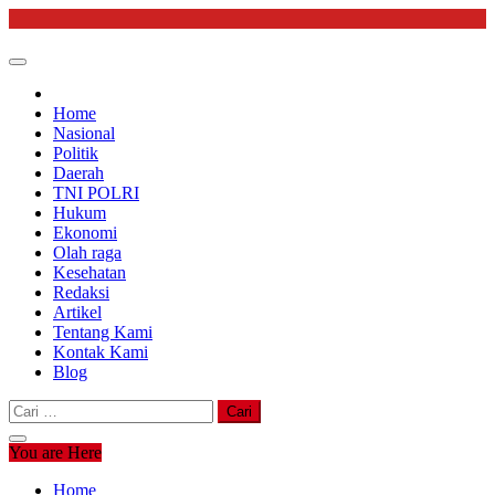
Skip
to
content
Home
Nasional
Politik
Daerah
TNI POLRI
Hukum
Ekonomi
Olah raga
Kesehatan
Redaksi
Artikel
Tentang Kami
Kontak Kami
Blog
Cari
untuk:
You are Here
Home