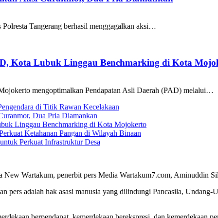
as Polresta Tangerang berhasil menggagalkan aksi…
AD, Kota Lubuk Linggau Benchmarking di Kota Mojo
Mojokerto mengoptimalkan Pendapatan Asli Daerah (PAD) melalui…
 Pengendara di Titik Rawan Kecelakaan
i Curanmor, Dua Pria Diamankan
ubuk Linggau Benchmarking di Kota Mojokerto
Perkuat Ketahanan Pangan di Wilayah Binaan
tuk Perkuat Infrastruktur Desa
a New Wartakum, penerbit pers Media Wartakum7.com, Aminuddin Silal
n pers adalah hak asasi manusia yang dilindungi Pancasila, Undang-
merdekaan berpendapat, kemerdekaan berekspresi, dan kemerdekaan per