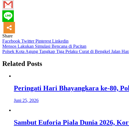
Share
Facebook
Twitter
Pinterest
Linkedin
Navigasi
Mensos Lakukan Simulasi Bencana di Pacitan
Polsek Kota Agung Tangkap Tiga Pelaku Curat di Bengkel Jalan Ha
pos
Related Posts
Peringati Hari Bhayangkara ke-80, P
Juni 25, 2026
Sambut Euforia Piala Dunia 2026, K