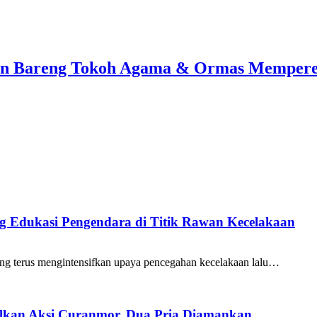
ian Bareng Tokoh Agama & Ormas Memperer
ang Edukasi Pengendara di Titik Rawan Kecelakaan
ng terus mengintensifkan upaya pencegahan kecelakaan lalu…
galkan Aksi Curanmor, Dua Pria Diamankan