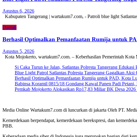
Agustus 6, 2026
Kabupaten Tangerang | wartakum7.com, - Patroli blue light Satlant
Daerah
Berhasil Optimalkan Pemanfaatan Rumija untuk P
Agustus 5, 2026
Kota Mojokerto, wartakum7.com. – Keberhasilan Pemerintah Kota 
Si Caka Turun ke Jalan, Satlantas Polresta Tangerang Edukasi
Blue Light Patrol Satlantas Polresta Tangerang Gagalkan Aks
Berhasil Optimalkan Pemanfaatan Rumija untuk PAD, Kota L
Babinsa Koramil 0815/18 Gondang Kawal Panen Padi Petani, 
Pemkab Mojokerto Alokasikan Rp17,83 Miliar BK Desa 2026 un
Media Online Wartakum7.com di luncurkan di jakarta Oleh PT. Medi
Kemerdekaan berpendapat, kemerdekaan berekspresi, dan kemerdekaa
PBB.
Keberadaan media siber di Indonesia juga merupakan bagian dari ke