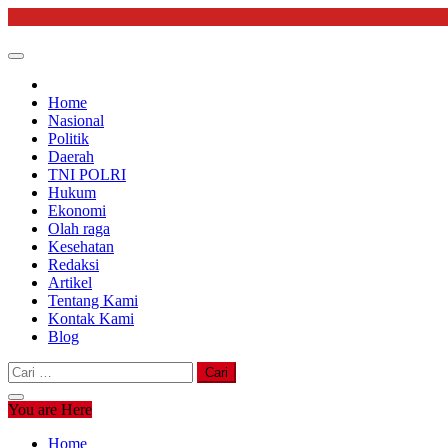
Skip
to
content
Home
Nasional
Politik
Daerah
TNI POLRI
Hukum
Ekonomi
Olah raga
Kesehatan
Redaksi
Artikel
Tentang Kami
Kontak Kami
Blog
Cari
untuk:
You are Here
Home