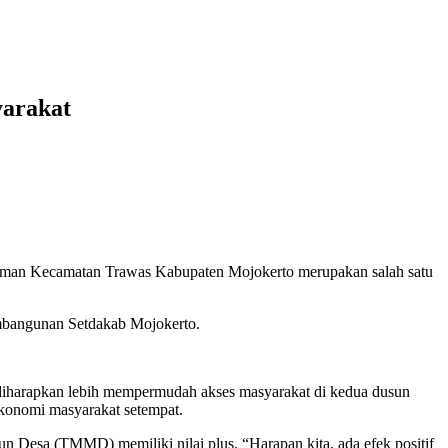
arakat
an Kecamatan Trawas Kabupaten Mojokerto merupakan salah satu
embangunan Setdakab Mojokerto.
diharapkan lebih mempermudah akses masyarakat di kedua dusun
 ekonomi masyarakat setempat.
 Desa (TMMD) memiliki nilai plus. “Harapan kita, ada efek positif