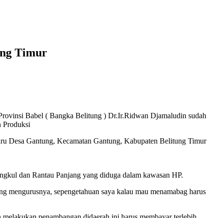
ung Timur
Provinsi Babel ( Bangka Belitung ) Dr.Ir.Ridwan Djamaludin sudah
n Produksi
n Baru Desa Gantung, Kecamatan Gantung, Kabupaten Belitung Timur
l-ungkul dan Rantau Panjang yang diduga dalam kawasan HP.
 yang mengurusnya, sepengetahuan saya kalau mau menamabag harus
n melakukan penambangan didaerah ini harus membayar terlebih