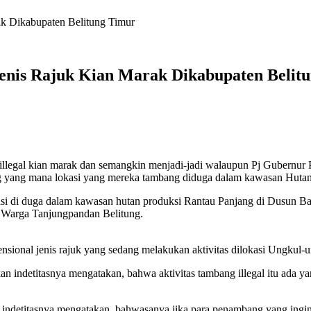
ak Dikabupaten Belitung Timur
Jenis Rajuk Kian Marak Dikabupaten Belit
 illegal kian marak dan semangkin menjadi-jadi walaupun Pj Gubernur 
ng yang mana lokasi yang mereka tambang diduga dalam kawasan Huta
perasi di duga dalam kawasan hutan produksi Rantau Panjang di Dusu
n Warga Tanjungpandan Belitung.
ensional jenis rajuk yang sedang melakukan aktivitas dilokasi Ungku
n indetitasnya mengatakan, bahwa aktivitas tambang illegal itu ada
 indetitasnya mengatakan, bahwasanya jika para penambang yang ingi