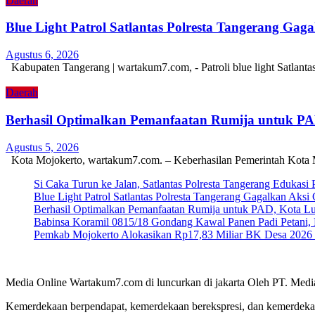
Daerah
Blue Light Patrol Satlantas Polresta Tangerang Ga
Agustus 6, 2026
Kabupaten Tangerang | wartakum7.com, - Patroli blue light Satlant
Daerah
Berhasil Optimalkan Pemanfaatan Rumija untuk P
Agustus 5, 2026
Kota Mojokerto, wartakum7.com. – Keberhasilan Pemerintah Kota 
Si Caka Turun ke Jalan, Satlantas Polresta Tangerang Edukasi
Blue Light Patrol Satlantas Polresta Tangerang Gagalkan Aks
Berhasil Optimalkan Pemanfaatan Rumija untuk PAD, Kota L
Babinsa Koramil 0815/18 Gondang Kawal Panen Padi Petani, 
Pemkab Mojokerto Alokasikan Rp17,83 Miliar BK Desa 2026 un
Media Online Wartakum7.com di luncurkan di jakarta Oleh PT. Medi
Kemerdekaan berpendapat, kemerdekaan berekspresi, dan kemerdekaa