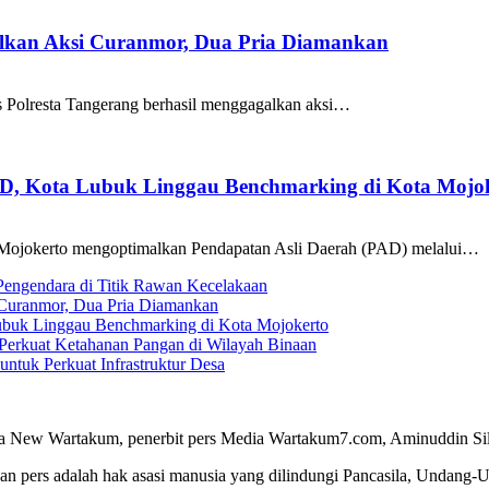
galkan Aksi Curanmor, Dua Pria Diamankan
as Polresta Tangerang berhasil menggagalkan aksi…
AD, Kota Lubuk Linggau Benchmarking di Kota Mojo
Mojokerto mengoptimalkan Pendapatan Asli Daerah (PAD) melalui…
 Pengendara di Titik Rawan Kecelakaan
i Curanmor, Dua Pria Diamankan
ubuk Linggau Benchmarking di Kota Mojokerto
Perkuat Ketahanan Pangan di Wilayah Binaan
tuk Perkuat Infrastruktur Desa
a New Wartakum, penerbit pers Media Wartakum7.com, Aminuddin Silal
n pers adalah hak asasi manusia yang dilindungi Pancasila, Undang-