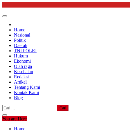
Skip
to
content
Home
Nasional
Politik
Daerah
TNI POLRI
Hukum
Ekonomi
Olah raga
Kesehatan
Redaksi
Artikel
Tentang Kami
Kontak Kami
Blog
Cari
untuk:
You are Here
Home