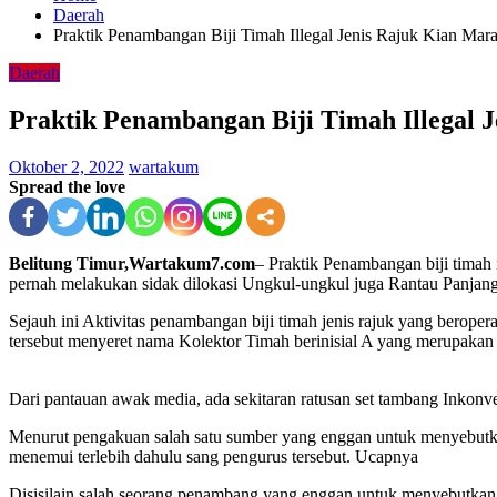
Daerah
Praktik Penambangan Biji Timah Illegal Jenis Rajuk Kian Mar
Daerah
Praktik Penambangan Biji Timah Illegal 
Oktober 2, 2022
wartakum
Spread the love
Belitung Timur,Wartakum7.com
– Praktik Penambangan biji timah
pernah melakukan sidak dilokasi Ungkul-ungkul juga Rantau Panja
Sejauh ini Aktivitas penambangan biji timah jenis rajuk yang bero
tersebut menyeret nama Kolektor Timah berinisial A yang merupaka
Dari pantauan awak media, ada sekitaran ratusan set tambang Inkonv
Menurut pengakuan salah satu sumber yang enggan untuk menyebutka
menemui terlebih dahulu sang pengurus tersebut. Ucapnya
Disisilain salah seorang penambang yang enggan untuk menyebutkan