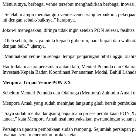
Menurutnya, berbagai venue tersebut menghadirkan berbagai inovasi
“Setelah mampu membangun venue-veneu yang terbaik ini, pekerjaan k
ini dengan sebaik-baiknya,” harapnya.
Jokowi menegaskan, dirinya tidak ingin setelah PON selesai, fasilitas
“Oleh sebab, itu saya minta kepada gubernur, para bupati dan walikot
dengan baik,” ujarnya.
“Manfaatkan venue ini sebagai tempat penjaringan bibit unggul olahra
Hadir dalam acara peresmian antara lain, Menteri Pemuda dan Olah
Investasi/Kepala Badan Koordinasi Penanaman Modal, Bahlil Lahada
Menpora Tinjau Venue PON XX
Sebelum Menteri Pemuda dan Olahraga (Menpora) Zainudin Amali opt
Menpora Amali yang sudah meninjau langsung gladi bersih pembukaa
“Saya sudah melihat langsung bagaimana proses pembukaan PON XX 
lancar,” kata Menpora Amali usai menyaksikan pwrtandingan senam ar
Persiapan upacara pembukaan sudah rampung. Sejumlah persiapan pun
nyaman serta menerapkan prokes ketat.