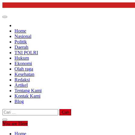
Skip
to
content
Home
Nasional
Politik
Daerah
TNI POLRI
Hukum
Ekonomi
Olah raga
Kesehatan
Redaksi
Artikel
Tentang Kami
Kontak Kami
Blog
Cari
untuk:
You are Here
Home