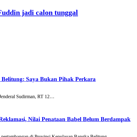
Fuddin jadi calon tunggal
k Belitung: Saya Bukan Pihak Perkara
 Jenderal Sudirman, RT 12…
 Reklamasi, Nilai Penataan Babel Belum Berdampak
a pertambangan di Provinsi Kepulauan Bangka Belitung…