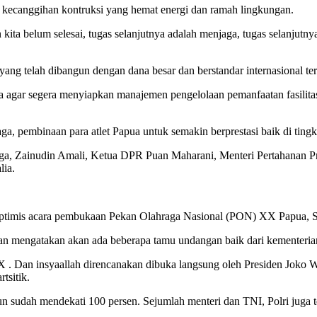
, kecanggihan kontruksi yang hemat energi dan ramah lingkungan.
ita belum selesai, tugas selanjutnya adalah menjaga, tugas selanjutn
 yang telah dibangun dengan dana besar dan berstandar internasional te
a agar segera menyiapkan manajemen pengelolaan pemanfaatan fasilitas 
ga, pembinaan para atlet Papua untuk semakin berprestasi baik di tingk
raga, Zainudin Amali, Ketua DPR Puan Maharani, Menteri Pertahanan
lia.
imis acara pembukaan Pekan Olahraga Nasional (PON) XX Papua, Sabt
n mengatakan akan ada beberapa tamu undangan baik dari kementeria
. Dan insyaallah direncanakan dibuka langsung oleh Presiden Joko
tsitik.
 sudah mendekati 100 persen. Sejumlah menteri dan TNI, Polri juga t