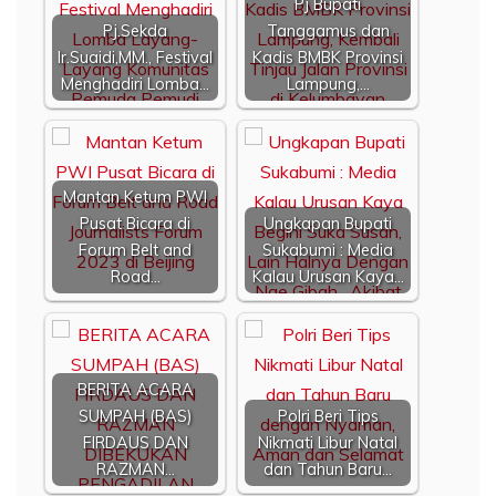
Pj Bupati
Pj.Sekda
Tanggamus dan
Ir.Suaidi,MM., Festival
Kadis BMBK Provinsi
Menghadiri Lomba…
Lampung,…
Mantan Ketum PWI
Pusat Bicara di
Ungkapan Bupati
Forum Belt and
Sukabumi : Media
Road…
Kalau Urusan Kaya…
BERITA ACARA
SUMPAH (BAS)
Polri Beri Tips
FIRDAUS DAN
Nikmati Libur Natal
RAZMAN…
dan Tahun Baru…