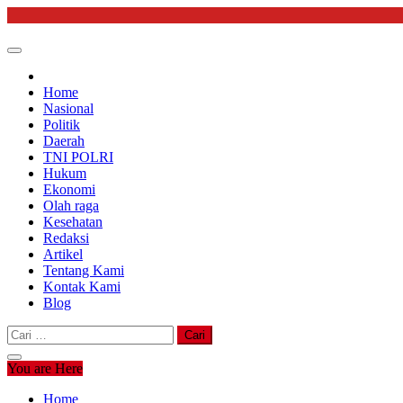
Skip
to
content
Home
Nasional
Politik
Daerah
TNI POLRI
Hukum
Ekonomi
Olah raga
Kesehatan
Redaksi
Artikel
Tentang Kami
Kontak Kami
Blog
Cari
untuk:
You are Here
Home