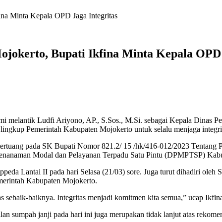
na Minta Kepala OPD Jaga Integritas
jokerto, Bupati Ikfina Minta Kepala OPD 
i melantik Ludfi Ariyono, AP., S.Sos., M.Si. sebagai Kepala Dinas P
lingkup Pemerintah Kabupaten Mojokerto untuk selalu menjaga integrit
 tertuang pada SK Bupati Nomor 821.2/ 15 /hk/416-012/2023 Tentang
 Penanaman Modal dan Pelayanan Terpadu Satu Pintu (DPMPTSP) Kab
ppeda Lantai II pada hari Selasa (21/03) sore. Juga turut dihadiri ole
emerintah Kabupaten Mojokerto.
 sebaik-baiknya. Integritas menjadi komitmen kita semua,” ucap Ikfin
n sumpah janji pada hari ini juga merupakan tidak lanjut atas rekomend