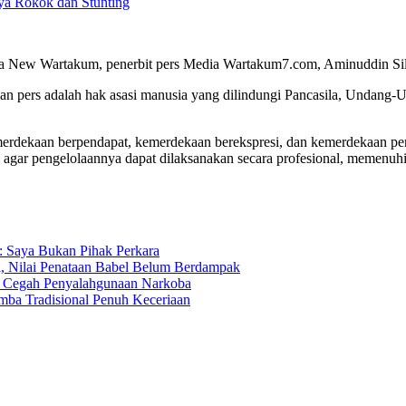
a Rokok dan Stunting
a New Wartakum, penerbit pers Media Wartakum7.com, Aminuddin Silal
n pers adalah hak asasi manusia yang dilindungi Pancasila, Undang-
merdekaan berpendapat, kemerdekaan berekspresi, dan kemerdekaan per
 agar pengelolaannya dapat dilaksanakan secara profesional, memenu
g: Saya Bukan Pihak Perkara
i, Nilai Penataan Babel Belum Berdampak
ga Cegah Penyalahgunaan Narkoba
ba Tradisional Penuh Keceriaan