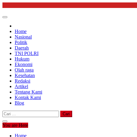
Skip
to
content
Home
Nasional
Politik
Daerah
TNI POLRI
Hukum
Ekonomi
Olah raga
Kesehatan
Redaksi
Artikel
Tentang Kami
Kontak Kami
Blog
Cari
untuk:
You are Here
Home