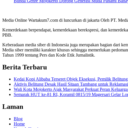
Bunda Genre Mojokerto Dorong Generasi Muda Pahami Bahay
Media Online Wartakum7.com di luncurkan di jakarta Oleh PT. Medi
Kemerdekaan berpendapat, kemerdekaan berekspresi, dan kemerdekaa
PBB.
Keberadaan media siber di Indonesia juga merupakan bagian dari ke
Media siber memiliki karakter khusus sehingga memerlukan pedoman
Tahun 1999 tentang Pers dan Kode Etik Jurnalistik.
Berita Terbaru
Kedai Kopi Alibaba Terseret Objek Eksekusi, Pemilik Belitun
Aktivis Belitung Desak Hasil Sitaan Tambang untuk Reklamas
Wali Kota Mojokerto Ajak Masyarakat Perkuat Peran Keluar
Semarak HUT ke-81 RI, Koramil 0815/19 Magersari Gelar Lom
Laman
Blog
Home