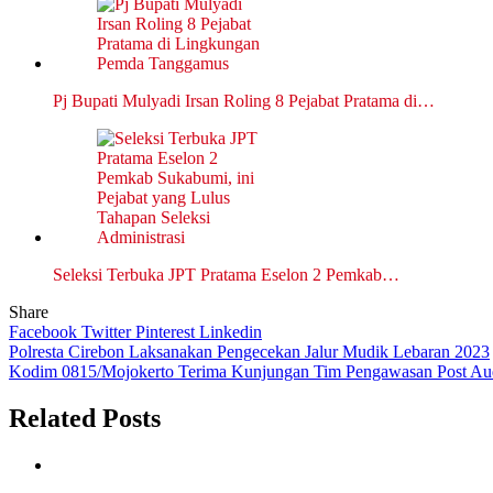
Pj Bupati Mulyadi Irsan Roling 8 Pejabat Pratama di…
Seleksi Terbuka JPT Pratama Eselon 2 Pemkab…
Share
Facebook
Twitter
Pinterest
Linkedin
Navigasi
Polresta Cirebon Laksanakan Pengecekan Jalur Mudik Lebaran 2023
Kodim 0815/Mojokerto Terima Kunjungan Tim Pengawasan Post Audi
pos
Related Posts