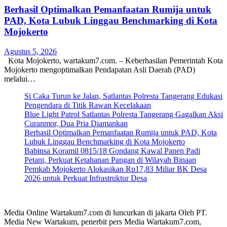
Berhasil Optimalkan Pemanfaatan Rumija untuk
PAD, Kota Lubuk Linggau Benchmarking di Kota
Mojokerto
Agustus 5, 2026
Kota Mojokerto, wartakum7.com. – Keberhasilan Pemerintah Kota
Mojokerto mengoptimalkan Pendapatan Asli Daerah (PAD)
melalui…
Si Caka Turun ke Jalan, Satlantas Polresta Tangerang Edukasi
Pengendara di Titik Rawan Kecelakaan
Blue Light Patrol Satlantas Polresta Tangerang Gagalkan Aksi
Curanmor, Dua Pria Diamankan
Berhasil Optimalkan Pemanfaatan Rumija untuk PAD, Kota
Lubuk Linggau Benchmarking di Kota Mojokerto
Babinsa Koramil 0815/18 Gondang Kawal Panen Padi
Petani, Perkuat Ketahanan Pangan di Wilayah Binaan
Pemkab Mojokerto Alokasikan Rp17,83 Miliar BK Desa
2026 untuk Perkuat Infrastruktur Desa
Media Online Wartakum7.com di luncurkan di jakarta Oleh PT.
Media New Wartakum, penerbit pers Media Wartakum7.com,