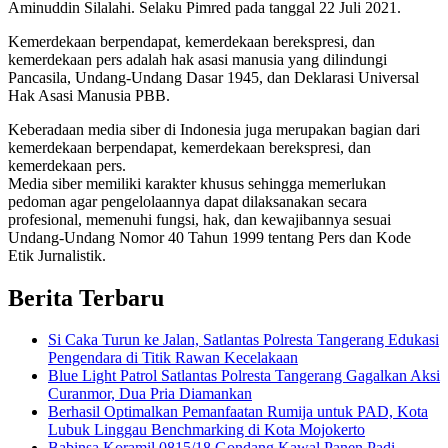
Aminuddin Silalahi. Selaku Pimred pada tanggal 22 Juli 2021.
Kemerdekaan berpendapat, kemerdekaan berekspresi, dan
kemerdekaan pers adalah hak asasi manusia yang dilindungi
Pancasila, Undang-Undang Dasar 1945, dan Deklarasi Universal
Hak Asasi Manusia PBB.
Keberadaan media siber di Indonesia juga merupakan bagian dari
kemerdekaan berpendapat, kemerdekaan berekspresi, dan
kemerdekaan pers.
Media siber memiliki karakter khusus sehingga memerlukan
pedoman agar pengelolaannya dapat dilaksanakan secara
profesional, memenuhi fungsi, hak, dan kewajibannya sesuai
Undang-Undang Nomor 40 Tahun 1999 tentang Pers dan Kode
Etik Jurnalistik.
Berita Terbaru
Si Caka Turun ke Jalan, Satlantas Polresta Tangerang Edukasi
Pengendara di Titik Rawan Kecelakaan
Blue Light Patrol Satlantas Polresta Tangerang Gagalkan Aksi
Curanmor, Dua Pria Diamankan
Berhasil Optimalkan Pemanfaatan Rumija untuk PAD, Kota
Lubuk Linggau Benchmarking di Kota Mojokerto
Babinsa Koramil 0815/18 Gondang Kawal Panen Padi