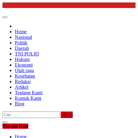
Skip
to
content
Home
Nasional
Politik
Daerah
TNI POLRI
Hukum
Ekonomi
Olah raga
Kesehatan
Redaksi
Artikel
Tentang Kami
Kontak Kami
Blog
Cari
untuk:
You are Here
Home