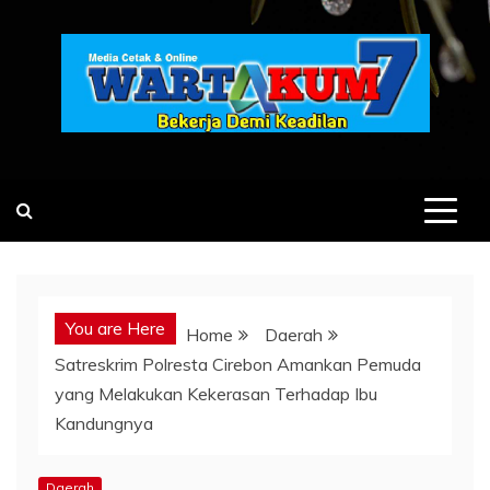
Skip
to
content
You are Here
Home
Daerah
Satreskrim Polresta Cirebon Amankan Pemuda
yang Melakukan Kekerasan Terhadap Ibu
Kandungnya
Daerah