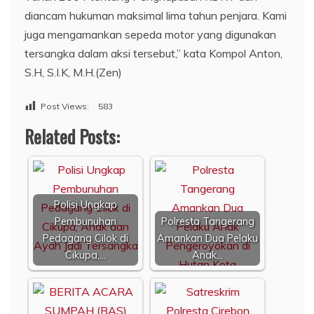
diancam hukuman maksimal lima tahun penjara. Kami
juga mengamankan sepeda motor yang digunakan
tersangka dalam aksi tersebut,” kata Kompol Anton,
S.H, S.I.K, M.H.(Zen)
Post Views:
583
Related Posts:
Polisi Ungkap
Pembunuhan
Polresta Tangerang
Pedagang Cilok di
Amankan Dua Pelaku
Cikupa,…
Anak…