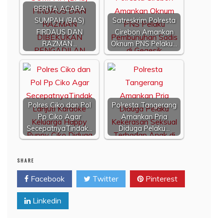
BERITA ACARA
SUMPAH (BAS)
Satreskrim Polresta
FIRDAUS DAN
Cirebon Amankan
RAZMAN…
Oknum PNS Pelaku…
Polres Ciko dan Pol
Polresta Tangerang
Pp Ciko Agar
Amankan Pria
SecepatnyaTindak…
Diduga Pelaku…
SHARE
Facebook
Twitter
Pinterest
Linkedin