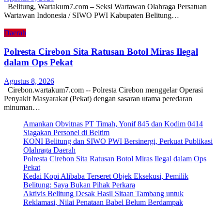
Belitung, Wartakum7.com – Seksi Wartawan Olahraga Persatuan
Wartawan Indonesia / SIWO PWI Kabupaten Belitung…
Daerah
Polresta Cirebon Sita Ratusan Botol Miras Ilegal
dalam Ops Pekat
Agustus 8, 2026
Cirebon.wartakum7.com -- Polresta Cirebon menggelar Operasi
Penyakit Masyarakat (Pekat) dengan sasaran utama peredaran
minuman…
Amankan Obvitnas PT Timah, Yonif 845 dan Kodim 0414
Siagakan Personel di Beltim
KONI Belitung dan SIWO PWI Bersinergi, Perkuat Publikasi
Olahraga Daerah
Polresta Cirebon Sita Ratusan Botol Miras Ilegal dalam Ops
Pekat
Kedai Kopi Alibaba Terseret Objek Eksekusi, Pemilik
Belitung: Saya Bukan Pihak Perkara
Aktivis Belitung Desak Hasil Sitaan Tambang untuk
Reklamasi, Nilai Penataan Babel Belum Berdampak