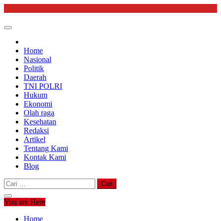
Skip
to
content
Home
Nasional
Politik
Daerah
TNI POLRI
Hukum
Ekonomi
Olah raga
Kesehatan
Redaksi
Artikel
Tentang Kami
Kontak Kami
Blog
Cari
untuk:
You are Here
Home