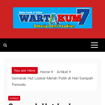
Skip
to
content
You are Here
Home
Artikel
Semarak Hut Laskar Merah Putih di Hari Sumpah
Pemuda
Artikel