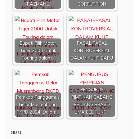
RAZMAN…
CORRUPTION
Bupati Pilih Motor
PASAL-PASAL
Tiger 2000 Untuk
KONTROVERSIAL
Touring dalam…
DALAM KUHP BARU
PENGURUS
Pemkab Tanggamus
PIMPINAN CABANG
Gelar Musrenbang
PEJUANG BRAVO
RKPD 2024, Dalam…
LIMA BELITUNG…
SHARE