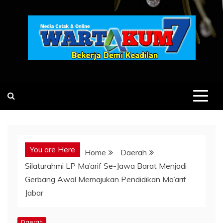
Skip
to
content
You are Here
Home
Daerah
Silaturahmi LP Ma’arif Se-Jawa Barat Menjadi
Gerbang Awal Memajukan Pendidikan Ma’arif
Jabar
Daerah